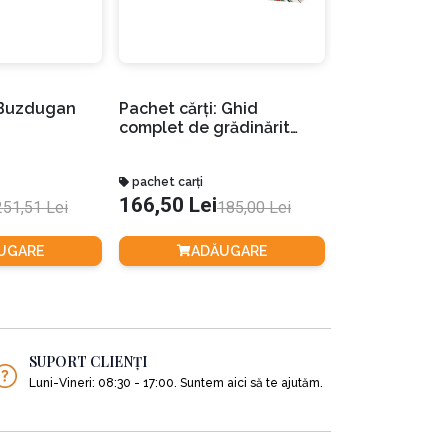
datele înghețului sau să vă dați seama cum va
 de primăvară;
Grădina de l
 Buzdugan
Pachet cărți: Ghid
Olivier. Hrănir
complet de grădinărit
hrănirea spiri
ecologic
de
Olivier Puech
pachet carți
Carte Tiparita
nze (lăptucă, spanac). De la semănare până la
166,50 Lei
66,81 Lei
251,51 Lei
185,00 Lei
83
Disponibil în 2 for
uni. De la semănare până la recoltă trebuie să
UGARE
ADĂUGARE
ADĂ
SUPORT CLIENȚI
Luni-Vineri: 08:30 - 17:00. Suntem aici să te ajutăm.