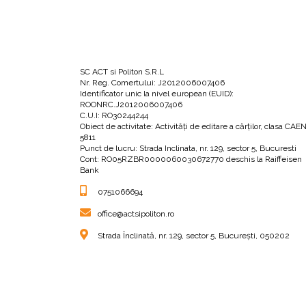
•
Câteva vești triste în legătură cu valoarea nu
„Se pare că în doar șaizeci de ani roșiil
ori mai puțină vitamina C decât în urmă 
noastre zilnice de vitamina A; astăzi, ave
SC ACT si Politon S.R.L
Nr. Reg. Comertului: J2012006007406
Numeroase studii, precum cel al lui Bria
Identificator unic la nivel european (EUID):
ROONRC.J2012006007406
hrana. Poate mâncăm alimente mai frumo
C.U.I: RO30244244
Obiect de activitate: Activităţi de editare a cărţilor, clasa CAE
5811
Punct de lucru: Strada Inclinata, nr. 129, sector 5, Bucuresti
În continuarea cărții, autorul detaliază ce luc
Cont: RO05RZBR0000060030672770 deschis la Raiffeisen
Bank
0751066694
PRIMĂVARA:
office@actsipoliton.ro
Din această secțiune veți afla:
Strada Înclinată, nr. 129, sector 5, București, 050202
•
Totalitatea lucrărilor ce trebuie făcute prim
•
De ce unelte și obiecte aveți nevoie în acea
•
Cum să vă procurați un substrat de calitate 