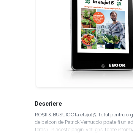
Descriere
ROȘII & BUSUIOC la etajul 5: Totul pentru o 
de balcon de Patrick Vernuccio poate fi un a
terasă. În aceste pagini veți găsi toate inform