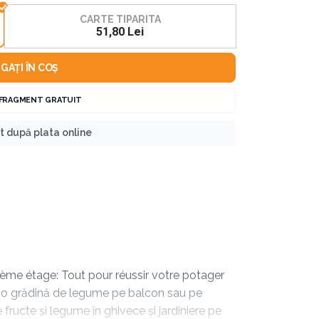
CARTE TIPARITA
51,80 Lei
GAȚI ÎN COȘ
 FRAGMENT GRATUIT
nt după plata online
5ème étage: Tout pour réussir votre potager
ze o grădină de legume pe balcon sau pe
 fructe și legume în ghivece și jardiniere pe