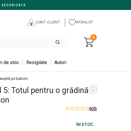
 SECURIZATĂ
CONT CLIENT
WISHLIST
0
i de stoc
Resigilate
Autori
reușită pe balcon
 5: Totul pentru o grădină
con
0
(0)
ÎN STOC