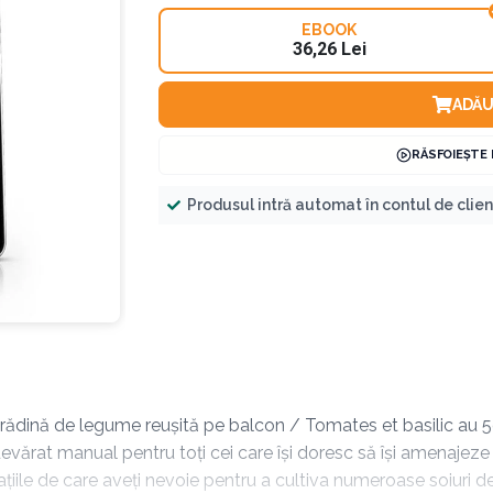
EBOOK
36,26 Lei
ADĂU
RĂSFOIEȘTE
Produsul intră automat în contul de clie
grădină de legume reușită pe balcon / Tomates et basilic au 
devărat manual pentru toți cei care își doresc să își amenaje
ațiile de care aveți nevoie pentru a cultiva numeroase soiuri de