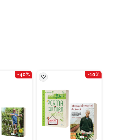
-40%
-10%