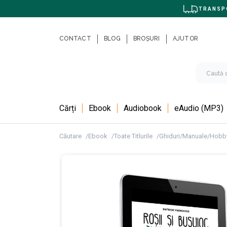
TRANSPO
CONTACT
BLOG
BROȘURI
AJUTOR
Cărți
Ebook
Audiobook
eAudio (MP3)
Căutare
Ebook
Toate Titlurile
Ghiduri/Manuale/Hobb