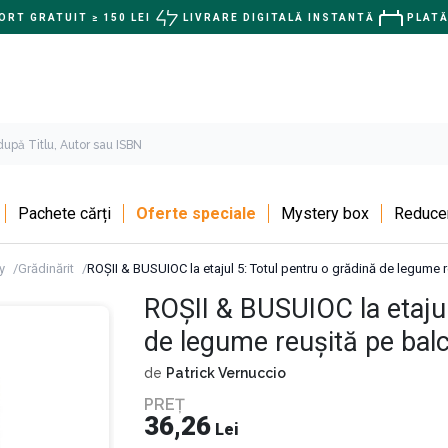
RT GRATUIT ≥ 150 LEI
LIVRARE DIGITALĂ INSTANTĂ
PLATĂ
Pachete cărți
Oferte speciale
Mystery box
Reducer
y
Grădinărit
ROȘII & BUSUIOC la etajul 5: Totul pentru o grădină de legume 
ROȘII & BUSUIOC la etajul
de legume reușită pe bal
de
Patrick Vernuccio
PREȚ
36,26
Lei