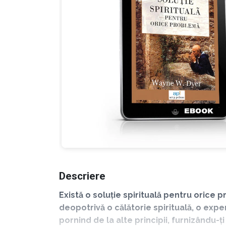
Descriere
Există o soluție spirituală pentru orice
deopotrivă o călătorie spirituală, o expe
pornind de la alte principii, furnizându-