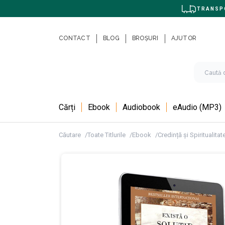
TRANSPO
CONTACT
BLOG
BROȘURI
AJUTOR
Cărți
Ebook
Audiobook
eAudio (MP3)
Căutare
Toate Titlurile
Ebook
Credință și Spiritualitat