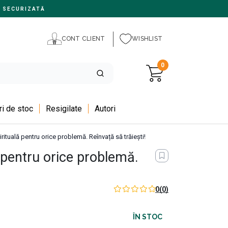
 SECURIZATĂ
CONT CLIENT
WISHLIST
0
i de stoc
Resigilate
Autori
irituală pentru orice problemă. Reînvață să trăiești!
ă pentru orice problemă.
0
(0)
ÎN STOC