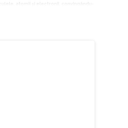
culele, atomii și electronii, convingându-
este sursa problemelor. Inima ta deține
 Cel mai bun exemplu în acest sens este însuși
astfel nu doar să depășească mai ușor acest
mai concentrezi asupra problemei, ci îți
cru care presupune :