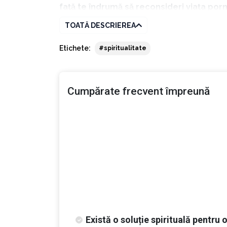
față te îndrumă să reconsideri viața porn
te simultan să cauți rezolvarea probleme
TOATĂ DESCRIEREA
soluția pentru rezolvarea lor.”
Etichete:
#spiritualitate
Dyer îți oferă o soluție spirituală ușor acces
autorul, care, povestește cum și-a schimbat 
Cumpărate frecvent împreună
moment, dar, alegându-se și cu o importantă le
„O problemă aparent insurmontabilă are o
îndrepți atenția către energia spirituală.
1.
M-am dat bătut la propriu și am încr
2.
Am văzut pretutindeni iubire mai deg
3.
Mi-am reamintit că sunt un suflet infi
Există o soluție spirituală pentru 
4.
Mi-am făcut mintea să tacă și am gol