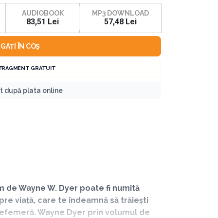
AUDIOBOOK
MP3 DOWNLOAD
83,51 Lei
57,48 Lei
GAȚI ÎN COȘ
 FRAGMENT GRATUIT
nt după plata online
lem de Wayne W. Dyer poate fi numită
re viață, care te îndeamnă să trăiești
tră efemeră. Wayne Dyer prin volumul de