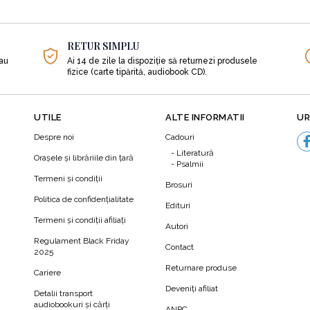
 în urmă cu câteva mii de ani, învățăturile lui fiind publicate în
RETUR SIMPLU
himba viața. Ele te vor îndruma să îți schimbi modul de gândir
sau
Ai 14 de zile la dispoziție să returnezi produsele
fizice (carte tipărită, audiobook CD).
oranță;
UTILE
ALTE INFORMATII
UR
Despre noi
Cadouri
rul tău;
Literatură
Orașele și librăriile din țară
Psalmii
Termeni şi condiţii
Brosuri
Politica de confidenţialitate
Edituri
Termeni şi condiţii afiliaţi
Autori
e;
N
Regulament Black Friday
Contact
2025
Returnare produse
Cariere
le și faptele nocive.
Deveniți afiliat
Detalii transport
audiobookuri şi cărţi
ANPC