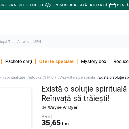
RT GRATUIT ≥ 150 LEI
LIVRARE DIGITALĂ INSTANTĂ
PLATĂ
Pachete cărți
Oferte speciale
Mystery box
Reducer
e
Spiritualitate
eBooks (G.M.C.)
Dezvoltare personală
Există o soluție sp
Există o soluție spiritual
Reînvață să trăiești!
de
Wayne W. Dyer
PREȚ
35,65
Lei