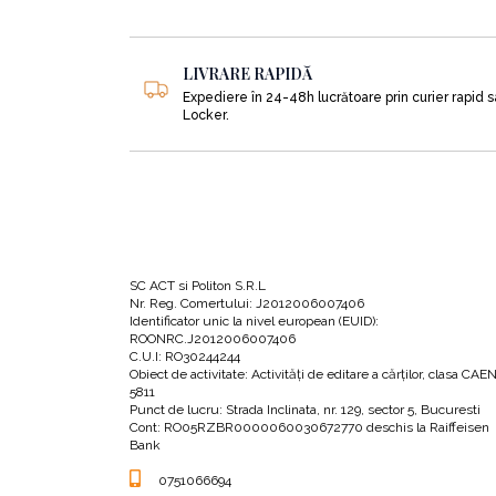
5 aforisme ale sfântului Patanjali, care a trăit
LIVRARE RAPIDĂ
prezentate de autor drept idei care îți pot sc
Expediere în 24-48h lucrătoare prin curier rapid 
Locker.
•
Identifică-te pe tine însuți dincolo de ign
•
Calmul este pacea lui Dumnezeu dinlăunt
SC ACT si Politon S.R.L
•
Creezi obstacole, nu păcătuiești;
Nr. Reg. Comertului: J2012006007406
Identificator unic la nivel european (EUID):
ROONRC.J2012006007406
C.U.I: RO30244244
•
Fii consecvent în a te abține de la falsitat
Obiect de activitate: Activităţi de editare a cărţilor, clasa CAE
5811
Punct de lucru: Strada Inclinata, nr. 129, sector 5, Bucuresti
Cont: RO05RZBR0000060030672770 deschis la Raiffeisen
•
Fii consecvent în a te abține de la gânduri
Bank
0751066694