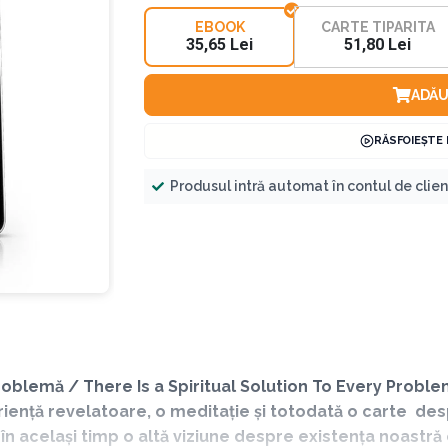
EBOOK
CARTE TIPARITA
35,65 Lei
51,80 Lei
ADĂU
RĂSFOIEȘTE
Produsul intră automat în contul de clie
 problemă / There Is a Spiritual Solution To Every Prob
riență revelatoare, o meditație și totodată o carte desp
ți în același timp o altă viziune despre existența noas