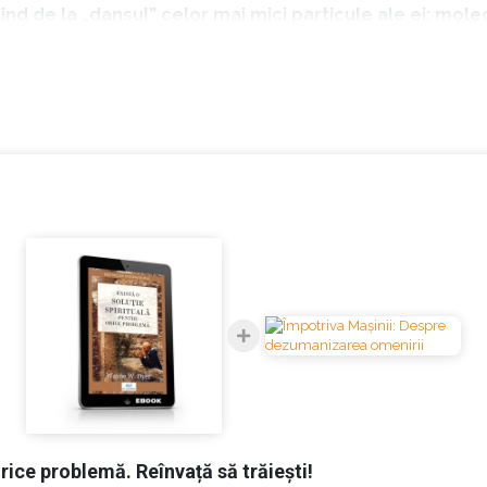
ind de la „dansul” celor mai mici particule ale ei: mole
lor nu cu mintea, ci cu sufletul, pentru că: „Gândirea 
ibilă pentru abordarea și surmontarea problemelor din viața ta.
perspectiva de gândire după ce a suferit un infarct, reușind 
cție spirituală.
 soluție spirituală ușor accesibilă, atunci când nu te 
 Eu am putut să atrag energia mai înaltă a spiritului, lu
edințat problema unei puteri superioare;
rabă decât frică;
nit într-un trup vremelnic;
orice problemă. Reînvață să trăiești!
it-o de toată negativitatea;