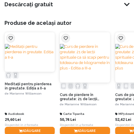
un dar de la ea.”
Descărcați gratuit
Ideea principală este aceea că doar spiritul are puterea să reprogrameze
pozitiv și permanent atât mintea conștientă, cât și pe cea subconștientă.
Produse de același autor
Vindecarea holistică a oricărei afecțiuni presupune exercitarea unei puteri
interne și externe, iar mâncatul compulsiv nu este cu nimic diferit.
Principiile călăuzitoare ale acestor lecții prezente în carte sunt:
Corpul în sine este complet neutru. El nu provoacă nimic, este întru-
totul un efect, nu o cauză.
Meditaţii pentru pierderea
in greutate. Ediția a II-a
Cauza greutății excesive nu este nici dieta necorespunzătoare și nici
de
Marianne Williamson
Curs de pierdere în
Curs de pi
lipsa de mișcare. Mintea este cauza; corpul este efectul. Cauza
greutate: 21 de lecţii
greutate: 2
greutății excesive se află în minte.
spirituale ca să scapi pentru
spirituale 
de
Marianne Williamson
de
Marianne
totdeauna de kilogramele
totdeauna
în plus - Editia a III-a
în plus
Audiobook
Carte Tiparita
MP3 down
29,60 Lei
50,74 Lei
52,42 Lei
Cauza greutății excesive este frica, ce reprezintă un loc din mintea
Disponibil în 2 formate
ta, unde iubirea este blocată.
Disponibil în 4 formate
Disponibil în
ADĂUGARE
ADĂUGARE