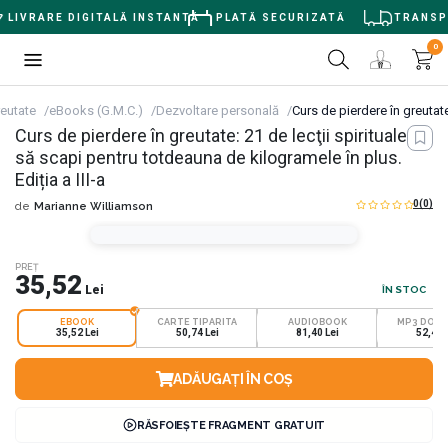
LIVRARE DIGITALĂ INSTANTĂ
PLATĂ SECURIZATĂ
TRANSPOR
0
reutate
eBooks (G.M.C.)
Dezvoltare personală
Curs de pierdere în greutate
Curs de pierdere în greutate: 21 de lecţii spirituale ca
să scapi pentru totdeauna de kilogramele în plus.
Ediția a III-a
0
(0)
de
Marianne Williamson
PREȚ
35,52
Lei
ÎN STOC
EBOOK
CARTE TIPARITA
AUDIOBOOK
MP3 DOW
35,52 Lei
50,74 Lei
81,40 Lei
52,42 
ADĂUGAȚI ÎN COȘ
RĂSFOIEȘTE FRAGMENT GRATUIT