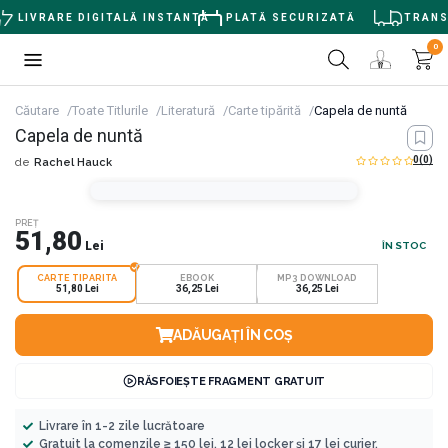
LIVRARE DIGITALĂ INSTANTĂ
PLATĂ SECURIZATĂ
TRANSPO
0
Căutare
Toate Titlurile
Literatură
Carte tipărită
Capela de nuntă
Capela de nuntă
0
(0)
de
Rachel Hauck
PREȚ
51,80
Lei
ÎN STOC
CARTE TIPARITA
EBOOK
MP3 DOWNLOAD
51,80 Lei
36,25 Lei
36,25 Lei
ADĂUGAȚI ÎN COȘ
RĂSFOIEȘTE FRAGMENT GRATUIT
Livrare în 1-2 zile lucrătoare
Gratuit la comenzile ≥ 150 lei, 12 lei locker și 17 lei curier.