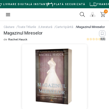
LIVRARE DIGITALĂ INSTANTĂ
PLATĂ SECURIZATĂ
TRANSPO
0
Căutare
Toate Titlurile
Literatură
Carte tipărită
Magazinul Mireselor
Magazinul Mireselor
0
(0)
de
Rachel Hauck