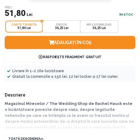
PREȚ
51,80
Lei
ÎN STOC
CARTE TIPARITA
EBOOK
MP3 DOWNLOAD
51,80 Lei
36,25 Lei
36,25 Lei
ADĂUGAȚI ÎN COȘ
RĂSFOIEȘTE FRAGMENT GRATUIT
Livrare în 1-2 zile lucrătoare
Gratuit la comenzile ≥ 150 lei, 12 lei locker și 17 lei curier.
Descriere
Magazinul Mireselor / The Wedding Shop de Rachel Hauck este
o încântătoare poveste despre viață, despre legăturile
nebănuite pe care se întâmplă să le avem cu trecutul nostru și
despre modul extraordinar de-a dreptul în care lucrurile care ne
atrag aparent inexplicabil au până la urmă o explicație foarte
logică. Dar „Magazinul mireselor” este în primul rând o poveste
TOATĂ DESCRIEREA
despre dragoste și întortocheatele ei cărări. Despre trădările din