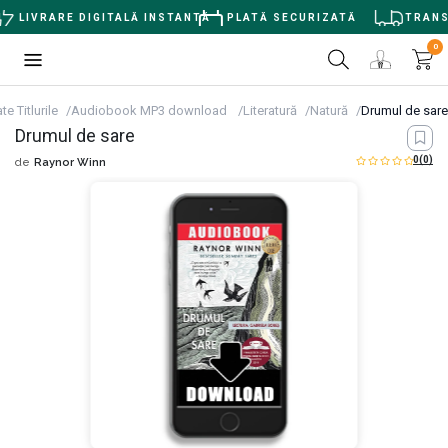
LIVRARE DIGITALĂ INSTANTĂ
PLATĂ SECURIZATĂ
TRANSPO
0
te Titlurile
Audiobook MP3 download
Literatură
Natură
Drumul de sare
Drumul de sare
0
(0)
de
Raynor Winn