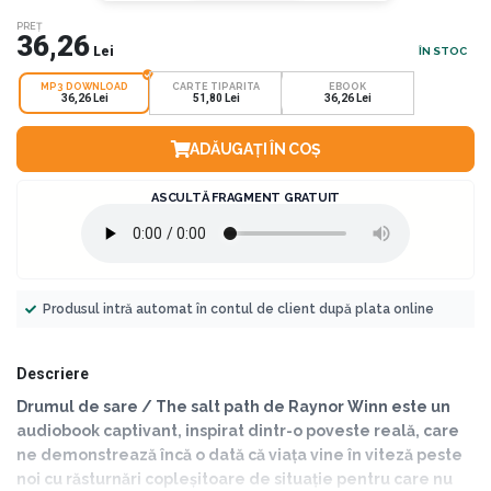
PREȚ
36,26
Lei
ÎN STOC
MP3 DOWNLOAD
CARTE TIPARITA
EBOOK
36,26 Lei
51,80 Lei
36,26 Lei
ADĂUGAȚI ÎN COȘ
ASCULTĂ FRAGMENT GRATUIT
Produsul intră automat în contul de client după plata online
Descriere
Drumul de sare / The salt path de Raynor Winn este un
audiobook captivant, inspirat dintr-o poveste reală, care
ne demonstrează încă o dată că viața vine în viteză peste
noi cu răsturnări copleșitoare de situație pentru care nu