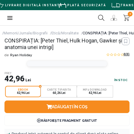
LIVRARE DIGITALĂ INSTANTĂ
PLATĂ SECURIZATĂ
TRANSPO
0
Memorii/Jurnale/Biografii
Etică/Moralitate
CONSPIRAȚIA: [Peter Thiel, Hu
CONSPIRAȚIA: [Peter Thiel, Hulk Hogan, Gawker și
anatomia unei intrigi]
0
(0)
de
Ryan Holiday
PREȚ
42,96
Lei
ÎN STOC
EBOOK
CARTE TIPARITA
MP3 DOWNLOAD
42,96 Lei
60,26 Lei
42,96 Lei
ADĂUGAȚI ÎN COȘ
RĂSFOIEȘTE FRAGMENT GRATUIT