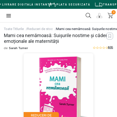
LIVRARE DIGITALĂ INSTANTĂ
PLATĂ SECURIZATĂ
TRANSPOR
0
Toate Titlurile
Reduceri de stoc
Mami cea nemămoasă: Suișurile nostime ș
Mami cea nemămoasă: Suișurile nostime și căderile
emoționale ale maternității
0
(0)
de
Sarah Turner
REDUCERI DE