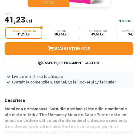
STOC
PREȚ
41,23
Lei
ÎN STOC
CARTE TIPARITA
EBOOK
AUDIOBOOK
MP3 DOW
41,23 Lei
28,86 Lei
49,69 Lei
34,78 
ADĂUGAȚI ÎN COȘ
RĂSFOIEȘTE FRAGMENT GRATUIT
Livrare în 1-2 zile lucrătoare
Gratuit la comenzile ≥ 150 lei, 12 lei locker și 17 lei curier.
Descriere
Mami cea nemămoasă: Suișurile nostime și căderile emoționale
ale maternității / The Unmumsy Mum de Sarah Turner este un
punct de vedere cât se poate de subiectiv despre experiența
de a deveni și de a fi mămică. Cartea îi va face pe părinți să
retrăiască momentele când copiii lor erau încă mici, iar pe cei care