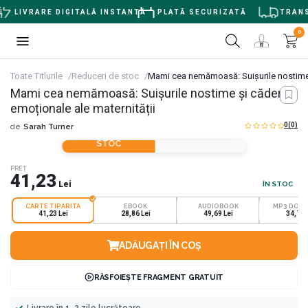
LIVRARE DIGITALĂ INSTANTĂ
PLATĂ SECURIZATĂ
TRANSP
0
Toate Titlurile
Reduceri de stoc
Mami cea nemămoasă: Suișurile nostime ș
Mami cea nemămoasă: Suișurile nostime și căderile
emoționale ale maternității
0
(0)
de
Sarah Turner
REDUCERI DE
STOC
PREȚ
41,23
Lei
ÎN STOC
CARTE TIPARITA
EBOOK
AUDIOBOOK
MP3 DOW
41,23 Lei
28,86 Lei
49,69 Lei
34,78 
ADĂUGAȚI ÎN COȘ
RĂSFOIEȘTE FRAGMENT GRATUIT