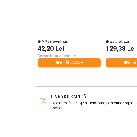
atunci când apar divergențe între ei.
Ajungem astfel la baza EFT care este, după 
MP3 download
pachet carți
„Baza EFT constă în șapte conversații 
42,20 Lei
129,38 Lei
durabile în cupluri. Această recept
Disponibil în 4 formate
ADĂUGARE
ADĂ
Ulterior ne sunt prezentate pe rând cele 7 conv
Cele șapte conversații se referă la:
LIVRARE RAPIDĂ
1.
Recunoașterea Demonilor Conversației;
Expediere în 24-48h lucrătoare prin curier rapid 
Locker.
2.
Descoperirea punctelor sensibile;