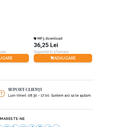
MP3 download
Carte Tiparita
tate emoțională care este cheia iubirii
36,25 Lei
52,00 Lei
sibilitate. Deschidere. Implicare. ”
rmate
Disponibil în 3 formate
Disponibil în 3 for
UGARE
ADĂUGARE
ADĂ
 sunt aplicate unor cupluri luate ca exemplu.
SUPORT CLIENȚI
Luni-Vineri: 08:30 - 17:00. Suntem aici să te ajutăm.
MARESTE-NE