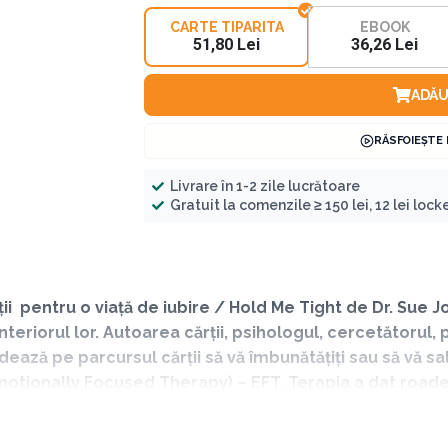
CARTE TIPARITA
EBOOK
51,80 Lei
36,26 Lei
ADĂU
RĂSFOIEȘTE
Livrare în 1-2 zile lucrătoare
Gratuit la comenzile ≥ 150 lei, 12 lei locker
ii pentru o viață de iubire / Hold Me Tight de Dr. Sue 
nteriorul lor. Autoarea cărții, psihologul, cercetătorul
ează pe parcursul cărții să vă îmbunătățiți sau să vă sal
otionally Focused Therapy) – EFT. Terapia a dat roade 
ți de ea au ajuns în scurt timp să se certe mai puțin, să