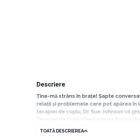
Descriere
Ține-mă strâns în brațe! Șapte conversaț
relații și problemele care pot apărea în i
terapiei de cuplu, Dr. Sue Johnson vă ghid
Terapiei de Cuplu Centrate pe Emoții (Em
aceasta mărturisind că partenerii consilia
TOATĂ DESCRIEREA
mulțumiți per ansamblu de relațiile lor.