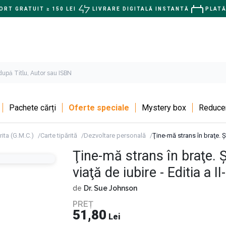
RT GRATUIT ≥ 150 LEI
LIVRARE DIGITALĂ INSTANTĂ
PLATĂ
Pachete cărți
Oferte speciale
Mystery box
Reducer
rita (G.M.C.)
Carte tipărită
Dezvoltare personală
Ţine-mă strans în braţe. Șa
Ţine-mă strans în braţe. 
viaţă de iubire - Editia a II
de
Dr. Sue Johnson
PREȚ
51,80
Lei