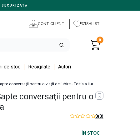
 SECURIZATĂ
CONT CLIENT
WISHLIST
0
i de stoc
Resigilate
Autori
pte conversaţii pentru o viaţă de iubire - Editia a II-a
Șapte conversaţii pentru o
-a
0
(0)
ÎN STOC