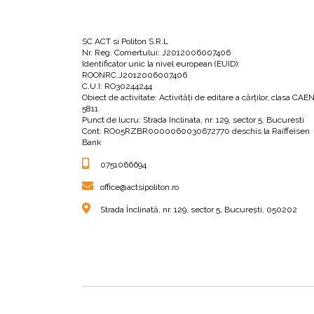
3.
Întoarcerea la un moment dificil;
SC ACT si Politon S.R.L
Nr. Reg. Comertului: J2012006007406
4.
Ține-mă strâns în brațe;
Identificator unic la nivel european (EUID):
ROONRC.J2012006007406
C.U.I: RO30244244
Obiect de activitate: Activităţi de editare a cărţilor, clasa CAE
5.
Iertarea rănilor;
5811
Punct de lucru: Strada Inclinata, nr. 129, sector 5, Bucuresti
Cont: RO05RZBR0000060030672770 deschis la Raiffeisen
Bank
6.
Apropierea prin sex și atingere;
0751066694
office@actsipoliton.ro
7.
Menținerea vie a dragostei.
Strada Înclinată, nr. 129, sector 5, București, 050202
Autoarea îți pune la dispoziție chiar și un scur
punctajul obținut la test, dr. Sue Johnson te v
din această carte pentru a-ți întări relația (de