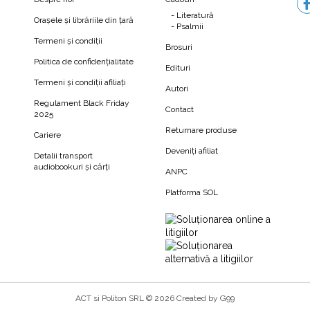
Literatură
Orașele și librăriile din țară
Psalmii
Termeni şi condiţii
Brosuri
Politica de confidenţialitate
Edituri
Termeni şi condiţii afiliaţi
Autori
N
Regulament Black Friday
Contact
2025
Returnare produse
Cariere
Deveniți afiliat
Detalii transport
audiobookuri şi cărţi
ANPC
Platforma SOL
t chestionar care să te ajute să aplici în propria ta relație Ter
a încuraja să îți îmbunătățești legătura (deja destul de bună) c
stul de slăbită) cu partenerul de cuplu.
ACT si Politon SRL © 2026 Created by
G99