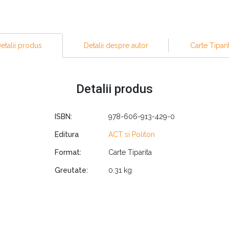
elații și de modul în care funcționează acestea. Acesta a fost 
lu inventată de ea – Terapia de cuplu centrată pe emoții – și-a
etalii produs
Detalii despre autor
Carte Tipari
 premii. În 2016 a fost numită Psihologul anului de către A
 Asociația Americană pentru Terapie Maritală și de Familie pen
, dr. Sue Johnson pregătește consilieri în EFTdin toată lumea și
Detalii produs
ew York.
ISBN:
978-606-913-429-0
e educație și consolidare a relațiilor, intitulat Hold Me Tigh
Editura
ACT si Politon
i care se confruntă cu boli de inimă, familii cu adolescenți și 
Format:
Carte Tiparita
Greutate:
0.31 kg
fi folosită de orice fel de cuplu:
entru a fi folosită de orice fel de cupluri, tinere, bătr