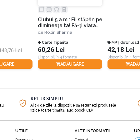
Clubul 5 a.m.: Fii stăpân pe
cum mărturisește autoarea:
dimineața ta! Fă-ți viața
mai bună! Ediția a II-a
de
Robin Sharma
Carte Tiparita
MP3 download
ce au ca țintă încurajarea unui tip special de receptivi
60,26 Lei
42,18 Lei
143,76 Lei
ivitate emoțională are trei componente principale. Acce
Disponibil în 4 formate
Disponibil în 4 fo
UGARE
ADĂUGARE
ADĂ
ersații care construiesc logica extraordinară a iubirii și care
RETUR SIMPLU
sau
Ai 14 de zile la dispoziție să returnezi produsele
fizice (carte tipărită, audiobook CD).
UTILE
ALTE INFORMATII
UR
Despre noi
Cadouri