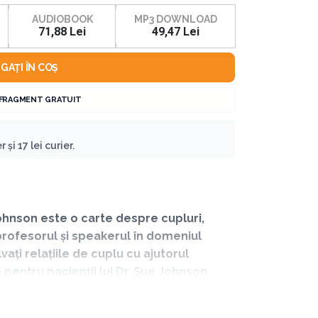
AUDIOBOOK
MP3 DOWNLOAD
71,88 Lei
49,47 Lei
GAȚI ÎN COȘ
 FRAGMENT GRATUIT
 și 17 lei curier.
Johnson este o carte despre cupluri,
, profesorul și speakerul în domeniul
vați relațiile de cuplu cu ajutorul
pentru pacienții lui Dr. Sue Johnson,
 se simtă mai apropiați și să fie mai