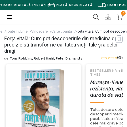
RARE DIGITALĂ INSTANTĂ
PLATĂ SECURIZATĂ
TRANSPORT G
0
te
Toate Titlurile
Vindecare
Carte tipărită
Forța vitală: Cum pot descoperiri
Forța vitală: Cum pot descoperirile din medicina de
precizie să transforme calitatea vieții tale și a celor
dragi
0
(0)
de
Tony Robbins,
Robert Hariri,
Peter Diamandis
BESTSELLER NR. 1 ÎN
TIMES
Mărește-ți ener
rezistența, vital
durata de viață 
Totul despre cele m
descoperiri medica
posibilitatea să tra
cele mai grave boli,