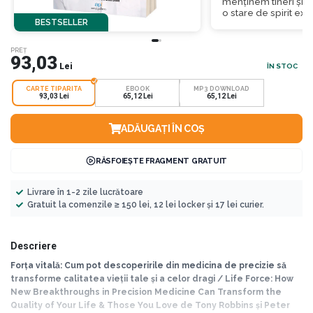
menținem tineri și 
o stare de spirit exc
BESTSELLER
PREȚ
93,03
Lei
ÎN STOC
CARTE TIPARITA
EBOOK
MP3 DOWNLOAD
93,03 Lei
65,12 Lei
65,12 Lei
ADĂUGAȚI ÎN COȘ
RĂSFOIEȘTE FRAGMENT GRATUIT
Livrare în 1-2 zile lucrătoare
Gratuit la comenzile ≥ 150 lei, 12 lei locker și 17 lei curier.
Descriere
Forța vitală: Cum pot descoperirile din medicina de precizie să
transforme calitatea vieții tale și a celor dragi / Life Force: How
New Breakthroughs in Precision Medicine Can Transform the
Quality of Your Life & Those You Love
de Tony Robbins și Peter