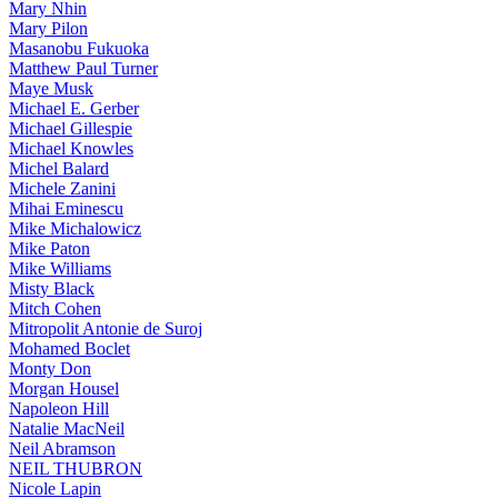
Mary Nhin
Mary Pilon
Masanobu Fukuoka
Matthew Paul Turner
Maye Musk
Michael E. Gerber
Michael Gillespie
Michael Knowles
Michel Balard
Michele Zanini
Mihai Eminescu
Mike Michalowicz
Mike Paton
Mike Williams
Misty Black
Mitch Cohen
Mitropolit Antonie de Suroj
Mohamed Boclet
Monty Don
Morgan Housel
Napoleon Hill
Natalie MacNeil
Neil Abramson
NEIL THUBRON
Nicole Lapin