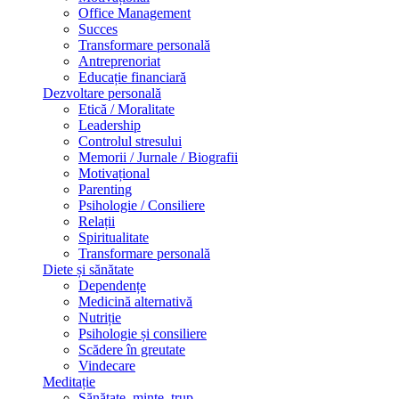
Office Management
Succes
Transformare personală
Antreprenoriat
Educație financiară
Dezvoltare personală
Etică / Moralitate
Leadership
Controlul stresului
Memorii / Jurnale / Biografii
Motivațional
Parenting
Psihologie / Consiliere
Relații
Spiritualitate
Transformare personală
Diete și sănătate
Dependențe
Medicină alternativă
Nutriție
Psihologie și consiliere
Scădere în greutate
Vindecare
Meditație
Sănătate, minte, trup