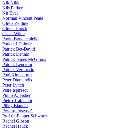
Nik Nikic
Nils Parker
Nir Eyal
Norman Vincent Peale
Olivia Zeitline
Olivier Puech
Oscar Wilde
Paolo Borzacchiello
Parker J. Palmer
Patrick Bet-David
Patrick Dennis
Patrick James McGinnis
Patrick Lencioni
Patrick Vernuccio
Paul Kingsnorth
Peter Diamandis
Peter Lynch
Petre Ispirescu
Philip A. Fisher
Pietro Trabucchi
Pilley Bianchi
Poveste rusească
Prof dr. Pepper Schwartz
Rachel Gibson
Rachel Hauck