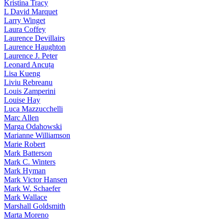
Kristina Tracy
L David Marquet
Larry Winget
Laura Coffey
Laurence Devillairs
Laurence Haughton
Laurence J. Peter
Leonard Ancuța
Lisa Kueng
Liviu Rebreanu
Louis Zamperini
Louise Hay
Luca Mazzucchelli
Marc Allen
Marga Odahowski
Marianne Williamson
Marie Robert
Mark Batterson
Mark C. Winters
Mark Hyman
Mark Victor Hansen
Mark W. Schaefer
Mark Wallace
Marshall Goldsmith
Marta Moreno