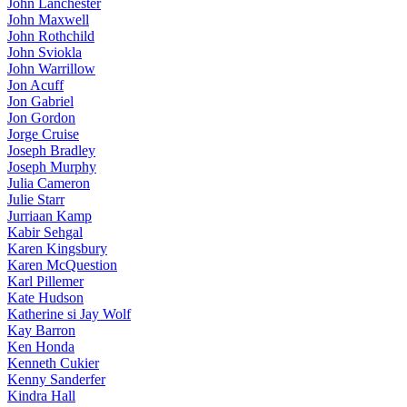
John Lanchester
John Maxwell
John Rothchild
John Sviokla
John Warrillow
Jon Acuff
Jon Gabriel
Jon Gordon
Jorge Cruise
Joseph Bradley
Joseph Murphy
Julia Cameron
Julie Starr
Jurriaan Kamp
Kabir Sehgal
Karen Kingsbury
Karen McQuestion
Karl Pillemer
Kate Hudson
Katherine si Jay Wolf
Kay Barron
Ken Honda
Kenneth Cukier
Kenny Sanderfer
Kindra Hall