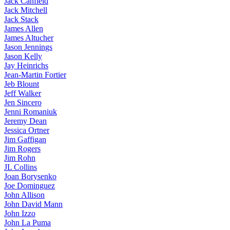
Jack Canfield
Jack Mitchell
Jack Stack
James Allen
James Altucher
Jason Jennings
Jason Kelly
Jay Heinrichs
Jean-Martin Fortier
Jeb Blount
Jeff Walker
Jen Sincero
Jenni Romaniuk
Jeremy Dean
Jessica Ortner
Jim Gaffigan
Jim Rogers
Jim Rohn
JL Collins
Joan Borysenko
Joe Dominguez
John Allison
John David Mann
John Izzo
John La Puma