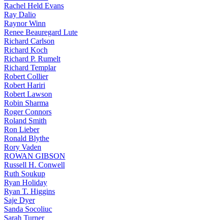
Rachel Held Evans
Ray Dalio
Raynor Winn
Renee Beauregard Lute
Richard Carlson
Richard Koch
Richard P. Rumelt
Richard Templar
Robert Collier
Robert Hariri
Robert Lawson
Robin Sharma
Roger Connors
Roland Smith
Ron Lieber
Ronald Blythe
Rory Vaden
ROWAN GIBSON
Russell H. Conwell
Ruth Soukup
Ryan Holiday
Ryan T. Higgins
Saje Dyer
Sanda Socoliuc
Sarah Turner