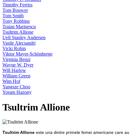
Timothy Ferriss
Tom Bouwer
Tom Smith
Tony Robbins
Traian Marinescu
Tsultrim Allione
Uell Stanley Andersen
Vasile Alecsandri
Vicki Robin
Viktor Mayer-Schönberge
Virginia Benzi
Wayne W. Dyer
Will Harlow
William Green
Wim Hof
Yangsze Choo
Yoram Hazony
Tsultrim Allione
Tsultrim Allione
este una dintre primele femei americane care au