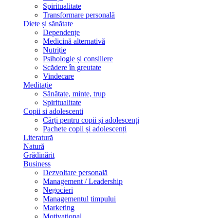
Spiritualitate
Transformare personală
Diete și sănătate
Dependențe
Medicină alternativă
Nutriție
Psihologie și consiliere
Scădere în greutate
Vindecare
Meditație
Sănătate, minte, trup
Spiritualitate
Copii si adolescenti
Cărți pentru copii și adolescenți
Pachete copii și adolescenți
Literatură
Natură
Grădinărit
Business
Dezvoltare personală
Management / Leadership
Negocieri
Managementul timpului
Marketing
Motivațional