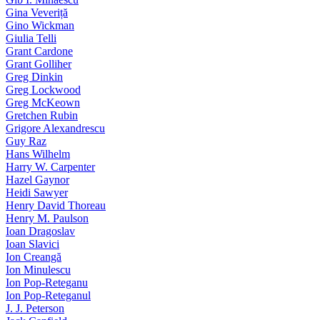
Gina Veveriță
Gino Wickman
Giulia Telli
Grant Cardone
Grant Golliher
Greg Dinkin
Greg Lockwood
Greg McKeown
Gretchen Rubin
Grigore Alexandrescu
Guy Raz
Hans Wilhelm
Harry W. Carpenter
Hazel Gaynor
Heidi Sawyer
Henry David Thoreau
Henry M. Paulson
Ioan Dragoslav
Ioan Slavici
Ion Creangă
Ion Minulescu
Ion Pop-Reteganu
Ion Pop-Reteganul
J. J. Peterson