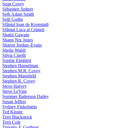
Sean Covey
Sébastien Spitzer
Seth Adam Smith
Seth Godin
Sfântul Ioan de Kronstadt
Sfântul Luca al Crimeii
Shakti Gawain
Shann Nix Jones
Sharon Jordan–Evans
Sheila Walsh
Silvia Cinelli
Sophie Elmhirst
Stephen Hanselman
Stephen M.R. Covey
Stephen Mansfield
Stephen R. Covey
Steve Harvey
Steve LeVine
Summer Batterson Dailey
Susan Jeffers
Sydney Finkelstein
Ted Klontz
Terri Blackstock
Terri Cole
Timothy F. Geithner