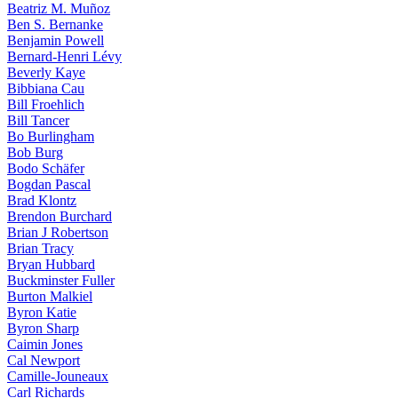
Beatriz M. Muñoz
Ben S. Bernanke
Benjamin Powell
Bernard-Henri Lévy
Beverly Kaye
Bibbiana Cau
Bill Froehlich
Bill Tancer
Bo Burlingham
Bob Burg
Bodo Schäfer
Bogdan Pascal
Brad Klontz
Brendon Burchard
Brian J Robertson
Brian Tracy
Bryan Hubbard
Buckminster Fuller
Burton Malkiel
Byron Katie
Byron Sharp
Caimin Jones
Cal Newport
Camille-Jouneaux
Carl Richards