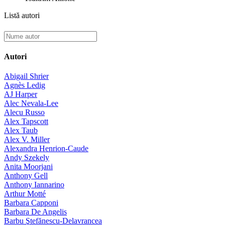
Listă autori
Autori
Abigail Shrier
Agnès Ledig
AJ Harper
Alec Nevala-Lee
Alecu Russo
Alex Tapscott
Alex Taub
Alex V. Miller
Alexandra Henrion-Caude
Andy Szekely
Anita Moorjani
Anthony Gell
Anthony Iannarino
Arthur Motté
Barbara Capponi
Barbara De Angelis
Barbu Ştefănescu-Delavrancea