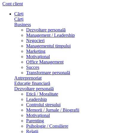
Cont client
Cărți
Cărți
Business
Dezvoltare personală
Management / Leadership
Negocieri
Managementul timpului
Marketing
Motivațional
Office Management
Succes
Transformare personală
Antreprenoriat
Educație financiară
Dezvoltare personală
Etică / Moralitate
Leadership
Controlul stresului
Memorii / Jurnale / Biografii
Motivațional
Parenting
Psihologie / Consiliere
Relații