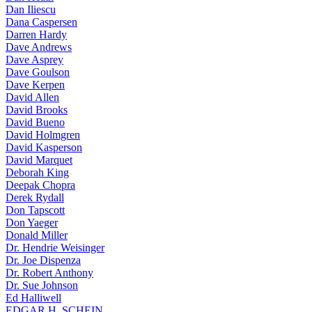
Dan Iliescu
Dana Caspersen
Darren Hardy
Dave Andrews
Dave Asprey
Dave Goulson
Dave Kerpen
David Allen
David Brooks
David Bueno
David Holmgren
David Kasperson
David Marquet
Deborah King
Deepak Chopra
Derek Rydall
Don Tapscott
Don Yaeger
Donald Miller
Dr. Hendrie Weisinger
Dr. Joe Dispenza
Dr. Robert Anthony
Dr. Sue Johnson
Ed Halliwell
EDGAR H. SCHEIN