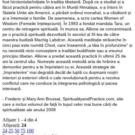
fost hirotonisite/inițiate în tradiția tibetană. După ce a studiat și a
făcut practică pentru câțiva ani în Munții Himalaya, s-a întors în
Statele Unite ale Americii, a părăsit ordinul monahal, s-a căsătorit și
și-a întemeiat o familie. De asemenea, a scris cartea Women of
Wisdom (Femeile înțelepciunii). În 1993 a fondat mandala Tara, un
centru de retragere spirituală. În munca sa, Allione se concentrează
pe o practică spirituală dezvoltată în secolul al XI-lea de către
maestra budistă Machig Labdron. Această meditație străveche în
cinci pași este numită Chod, care înseamnă „a tăia în profunzime” și
nu necesită nicio cunoaștere a tradiției buddhiste sau a vreunui
principiu tibetan. Allione a predat această practică în ultimii 25 de
ani la centrul său. Numește această metodă arta de hrănire a
demonilor pentru a te împrieteni cu ei. Această strategie de
„împrietenire” mai degrabă decât de luptă cu dușmanii noștri
interiori și exteriori oferă o cale revoluționară pentru a rezolva
conflictul care ne conduce la integrarea psihologică și pacea
interioară.
- Frederic și Mary Ann Brussat, SpiritualityandPractice.com, site
care a inclus volumul de față în topul celor mai bune cărți de
spiritualitate ale anului 2008
Afișare 1 - 4 din 4
Afișează:
24
24
25
50
75
100