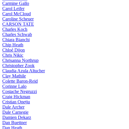
Carmine Gallo
Carol Leifer
Carol McCloud
Caroline Scheuer
CARSON TATE
Charles Koch
Charles Schwab
Chiara Bianchi
Chip Heath
Chloé Dijon
Chris Nikic
Chrisanna Northrup
Christopher Zook
Claudia Azula Altucher
Clay Mathile
Colette Baron-Reid
Corinne Lalo
Costache Negruzzi
Craig Hickman
Cristian Onețiu
Dale Archer
Dale Carnegie
Damien Dekarz
Dan Buettner
Dan Heath