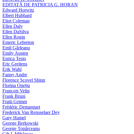
EDITATĂ DE PATRICIA G. HORAN
Edward Horwitz
Elbert Hubbard
Eliot Coleman
Ellen Daly
Ellen DaSilva
Ellen Rogin
Emeric Lebreton
Emil Gârleanu
Emily Austen
Enrica Tesio
Eric Greitens
Erik Wahl
Fanny Andre
Florence Scovel Shinn
Florina Onețiu
François Velin
Frank Bruni
Fratii Grimm
Frédéric Demarquet
Frederick Van Rensselaer Dey
Gary Hamel
George Berkowski
George Topârceanu
Gib I. Mihăescu