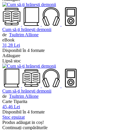
Cum să-ţi hrăneşti demonii
de
Tsultrim Allione
eBook
31,28 Lei
Disponibil în 4 formate
Adăugare
Lipsă stoc
Cum să-ţi hrăneşti demonii
de
Tsultrim Allione
Carte Tiparita
45,46 Lei
Disponibil în 4 formate
Stoc epuizat
Produs adăugat in coș!
Continuați cumpărăturile