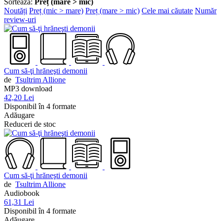
Sortează:
Preț (mare > mic)
Noutăți
Preț (mic > mare)
Preț (mare > mic)
Cele mai căutate
Număr
review-uri
Cum să-ţi hrăneşti demonii
de
Tsultrim Allione
MP3 download
42,20 Lei
Disponibil în 4 formate
Adăugare
Reduceri de stoc
Cum să-ţi hrăneşti demonii
de
Tsultrim Allione
Audiobook
61,31 Lei
Disponibil în 4 formate
Adăugare