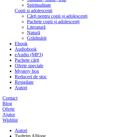
Spiritualitate
Copii si adolescenti
Cărți pentru copii și adolescenți
Pachete copii și adolescenți
Literatură
Natură
Grădinărit
Ebook
Audiobook
eAudio (MP3)
Pachete cărți
Oferte speciale
Mystery box
Reduceri de stoc
Resigilate
Autori
Contact
Blog
Oferte
Ajutor
Wishlist
Autori
Tsultrim Allione