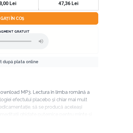
8,00 Lei
47,36 Lei
GAȚI ÎN COȘ
AGMENT GRATUIT
nt după plata online
 download MP3. Lectura în limba română a
logiei efectului placebo și chiar mai mult
 medicamentație, să se producă aceleași
 meditații ghidate puternice pentru minte și
percepție.” Aceste două meditații le puteți