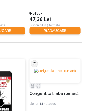
eBook
Audiobook
47,36 Lei
27,48 Lei
rmate
Disponibil în 3 formate
Disponibil în 2 for
UGARE
ADĂUGARE
STOC E
Corigent la limba romană
Gandăcelul
de
Ion Minulescu
de
Emil Gârlean