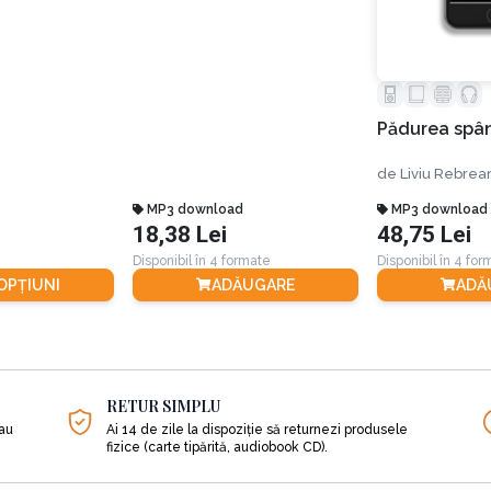
Pădurea spân
de
Liviu Rebrea
MP3 download
MP3 download
18,38 Lei
48,75 Lei
Disponibil în 4 formate
Disponibil în 4 fo
 OPȚIUNI
ADĂUGARE
ADĂ
RETUR SIMPLU
sau
Ai 14 de zile la dispoziție să returnezi produsele
fizice (carte tipărită, audiobook CD).