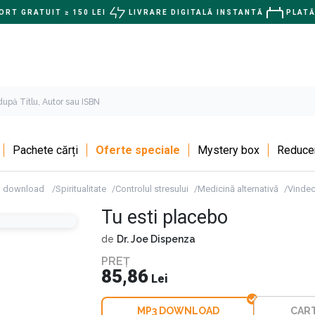
RT GRATUIT ≥ 150 LEI
LIVRARE DIGITALĂ INSTANTĂ
PLATĂ
Pachete cărți
Oferte speciale
Mystery box
Reducer
3 download
Spiritualitate
Controlul stresului
Medicină alternativă
Vindec
Tu esti placebo
de
Dr. Joe Dispenza
PREȚ
85,86
Lei
MP3 DOWNLOAD
CART