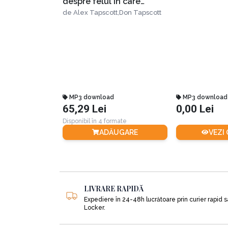
despre felul în care
tehnologia aflată la baza
de
Alex Tapscott,
Don Tapscott
bitcoinului transformă
banii, afacerile şi lumea
MP3 download
MP3 download
65,29 Lei
0,00 Lei
Disponibil în 4 formate
ADĂUGARE
VEZI
LIVRARE RAPIDĂ
Expediere în 24-48h lucrătoare prin curier rapid 
Locker.