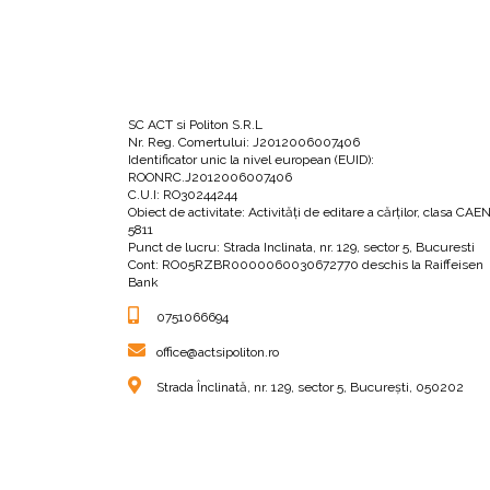
SC ACT si Politon S.R.L
Nr. Reg. Comertului: J2012006007406
Identificator unic la nivel european (EUID):
ROONRC.J2012006007406
C.U.I: RO30244244
Obiect de activitate: Activităţi de editare a cărţilor, clasa CAE
5811
Punct de lucru: Strada Inclinata, nr. 129, sector 5, Bucuresti
Cont: RO05RZBR0000060030672770 deschis la Raiffeisen
Bank
0751066694
office@actsipoliton.ro
Strada Înclinată, nr. 129, sector 5, București, 050202