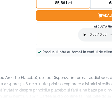
85,86 Lei
6
ADĂU
ASCULTĂ FR
Produsul intră automat în contul de clie
You Are The Placebo), de Joe Dispenza, în format audiobook
a 14 ore și 28 de minute, printr-o explorare a istoriei și psiho
l să învățăm despre principiile placebo și fără a ne baza pe o
in urmă pentru viață?” Cartea audio conține, la final, cele două
percepții”, iar cea de-a doua: „Cum să schimbi o credință și o 