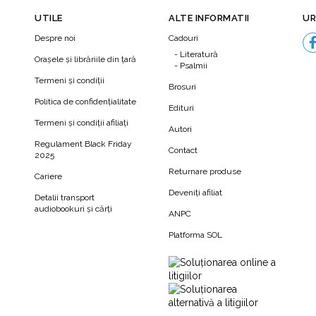
UTILE
ALTE INFORMATII
UR
Despre noi
Cadouri
Literatură
Orașele și librăriile din țară
Psalmii
Termeni şi condiţii
Brosuri
Politica de confidenţialitate
Edituri
Termeni şi condiţii afiliaţi
Autori
N
Regulament Black Friday
Contact
2025
Returnare produse
Cariere
Deveniți afiliat
Detalii transport
audiobookuri şi cărţi
ANPC
Platforma SOL