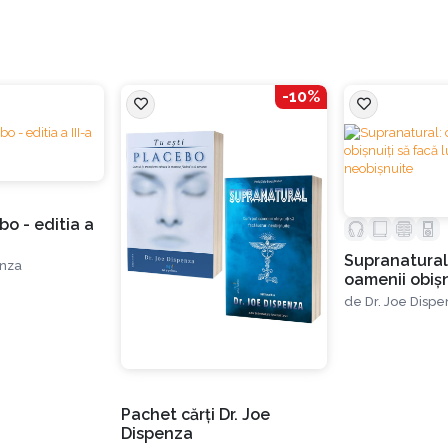
-10%
bo - editia a
Supranatural
enza
oamenii obișn
lucruri neobi
de
Dr. Joe Disp
Pachet cărți Dr. Joe
Dispenza