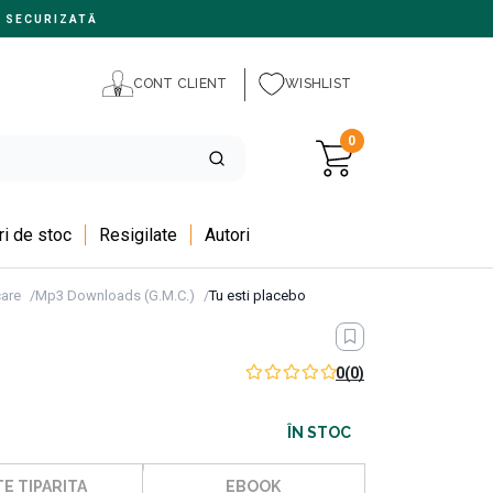
 SECURIZATĂ
CONT CLIENT
WISHLIST
0
i de stoc
Resigilate
Autori
are
Mp3 Downloads (G.M.C.)
Tu esti placebo
0
(0)
ÎN STOC
E TIPARITA
EBOOK