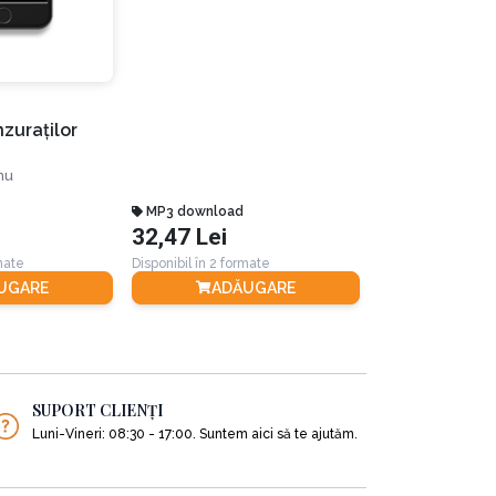
zuraţilor
nu
MP3 download
MP3 download
32,47 Lei
0,00 Lei
rmate
Disponibil în 2 formate
UGARE
ADĂUGARE
VEZI 
SUPORT CLIENȚI
Luni-Vineri: 08:30 - 17:00. Suntem aici să te ajutăm.