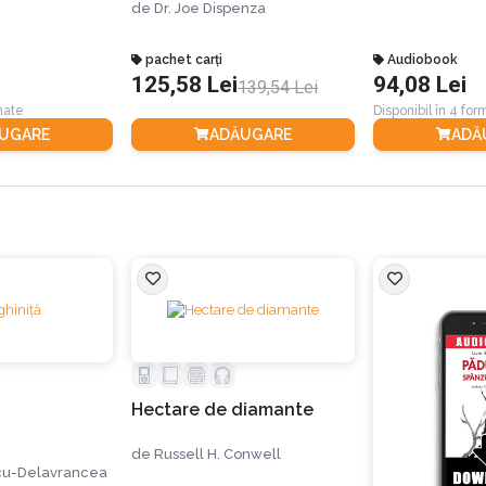
de
Dr. Joe Dispenza
pachet carți
Audiobook
125,58 Lei
94,08 Lei
139,54 Lei
rmate
Disponibil în 4 fo
UGARE
ADĂUGARE
ADĂ
Hectare de diamante
de
Russell H. Conwell
cu-Delavrancea