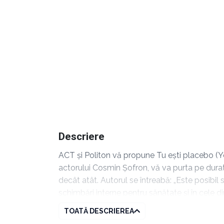
Descriere
ACT și Politon vă propune Tu ești placebo (
actorului Cosmin Șofron, vă va purta pe durata 
decât atât. Autorul se întreabă: „Este posibi
schimbări interne pentru sănătate și în cele d
corp. Prima: „Cum să schimbi două credințe și 
TOATĂ DESCRIEREA
găsi și separat: Meditația 1 și Meditația 2