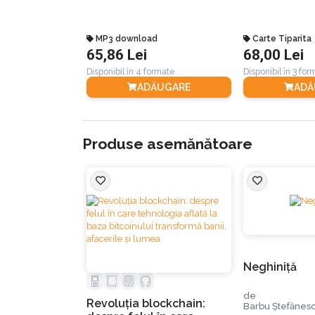
MP3 download
Carte Tiparita
65,86 Lei
68,00 Lei
Disponibil în 4 formate
Disponibil în 3 fo
ADĂUGARE
ADĂ
Produse asemănătoare
Neghiniţă
de
Revoluţia blockchain:
Barbu Ştefănes