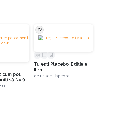
Lipsă stoc
Tu eşti Placebo. Ediția a
Tu esti Place
III-a
Meditaţie 2
: cum pot
de
Dr. Joe Dispenza
de
Dr. Joe Dispe
uiți să facă
șnuite
enza