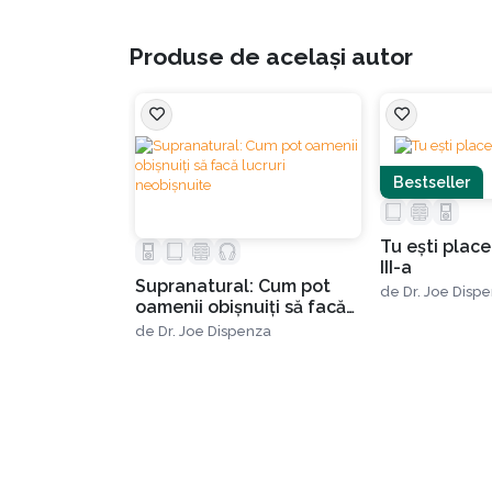
Produse de același autor
Bestseller
Tu eşti place
III-a
Supranatural: Cum pot
de
Dr. Joe Disp
oamenii obișnuiți să facă
lucruri neobișnuite
de
Dr. Joe Dispenza