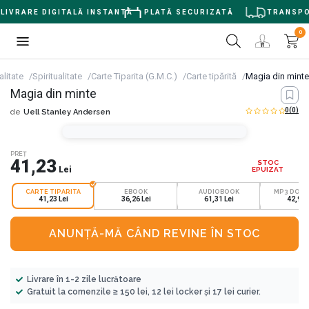
IVRARE DIGITALĂ INSTANTĂ
PLATĂ SECURIZATĂ
TRANSPORT
0
alitate
Spiritualitate
Carte Tiparita (G.M.C.)
Carte tipărită
Magia din minte
Magia din minte
0
(0)
de
Uell Stanley Andersen
PREȚ
41,23
STOC
Lei
EPUIZAT
CARTE TIPARITA
EBOOK
AUDIOBOOK
MP3 DOW
41,23 Lei
36,26 Lei
61,31 Lei
42,92 
ANUNȚĂ-MĂ CÂND REVINE ÎN STOC
Livrare în 1-2 zile lucrătoare
Gratuit la comenzile ≥ 150 lei, 12 lei locker și 17 lei curier.