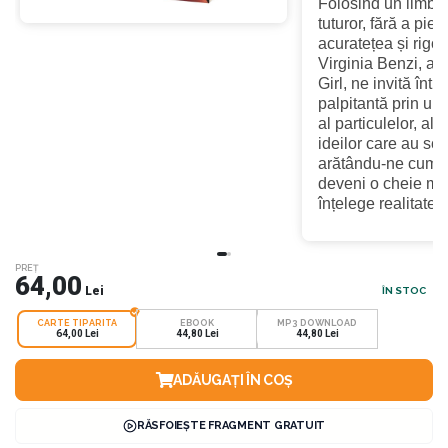
Folosind un limbaj
tuturor, fără a pier
acuratețea și rigoar
Virginia Benzi, a
Girl,
ne invită într
palpitantă prin uni
al particulelor, al s
ideilor care au sch
arătându-ne cum leg
deveni o cheie ma
înțelege realitatea
PREȚ
64,00
Lei
ÎN STOC
CARTE TIPARITA
EBOOK
MP3 DOWNLOAD
64,00 Lei
44,80 Lei
44,80 Lei
ADĂUGAȚI ÎN COȘ
RĂSFOIEȘTE FRAGMENT GRATUIT