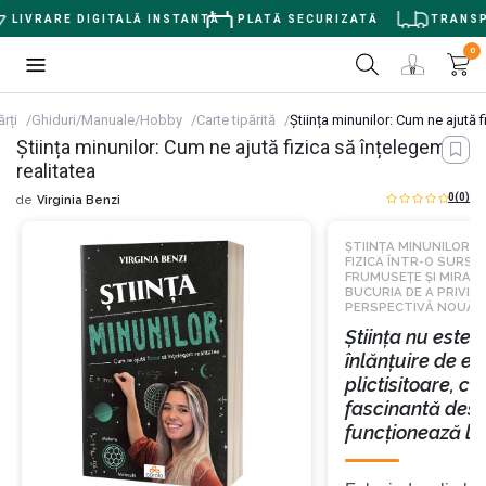
LIVRARE DIGITALĂ INSTANTĂ
PLATĂ SECURIZATĂ
TRANSPOR
0
ărți
Ghiduri/Manuale/Hobby
Carte tipărită
Știința minunilor: Cum ne ajută f
Știința minunilor: Cum ne ajută fizica să înțelegem
realitatea
0
(0)
de
Virginia Benzi
ȘTIINȚA MINUNILOR 
FIZICA ÎNTR-O SURSĂ 
FRUMUSEȚE ȘI MIRAR
BUCURIA DE A PRIVI 
PERSPECTIVĂ NOUĂ, P
Știința nu este 
înlănțuire de ec
plictisitoare, ci
fascinantă des
funcționează l