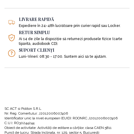
LIVRARE RAPIDĂ
La a gândi ca un adevărat învingător. Adică astfel:
Expediere în 24-48h lucrătoare prin curier rapid sau Locker.
RETUR SIMPLU
Ai 14 de zile la dispoziție să returnezi produsele fizice (carte
„GATA CU SCUZELE!
tipărită, audiobook CD).
SUPORT CLIENȚI
Luni-Vineri: 08:30 - 17:00. Suntem aici să te ajutăm.
Sunt isteț.
Nu contează cât de mult timp îmi va lua.
Voi găsi o cale să-mi plătesc facultatea.
Nu mi-e teamă să-mi asum riscul.”
SC ACT si Politon S.R.L
Nr. Reg. Comertului: J2012006007406
Identificator unic la nivel european (EUID): ROONRC.J2012006007406
C.U.I: RO30244244
Obiect de activitate: Activităţi de editare a cărţilor, clasa CAEN 5811
Punct de lucru: Strada Inclinata, nr. 129, sector 5, Bucuresti