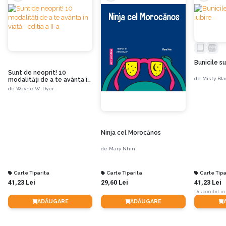
Astfel, povestea ne poartă pe cărarea vieții acestui băiețel, care intenționat
nu are nume, pentru ca voi să îi găsiți unul, și îl vedem cum trece de a la
gândi astfel:
Bunicile su
„Motive să NU devin biolog marin:
Sunt de neoprit! 10
de
Misty Bla
modalități de a te avânta în
viață - editia a II-a
de
Wayne W. Dyer
Nu sunt destul de isteț.
E nevoie de mult timp.
Ninja cel Morocănos
E prea greu.
de
Mary Nhin
Carte Tiparita
Carte Tiparita
Carte Tipa
Familia mea va fi dezamăgită.
41,23 Lei
29,60 Lei
41,23 Lei
Disponibil în
Costă prea mult.”
ADĂUGARE
ADĂUGARE