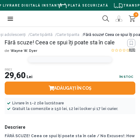
LIVRARE DIGITALĂ INSTANTĂ
PLATĂ SECURIZATĂ
TRANSPOR
0
 și adolescenți
Carte tipărită
Carte tiparita
Fără scuze! Ceea ce spui îți poa
Fără scuze! Ceea ce spui îți poate sta în cale
0
(0)
de
Wayne W. Dyer
PREȚ
29,60
Lei
ÎN STOC
ADĂUGAȚI ÎN COȘ
Livrare în 1-2 zile lucrătoare
Gratuit la comenzile ≥ 150 lei, 12 lei locker și 17 lei curier.
Descriere
FĂRĂ SCUZE! Ceea ce spui îți poate sta în cale / No Excuses!: How