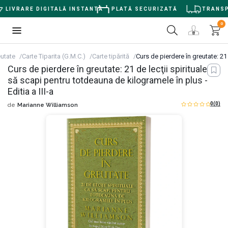
LIVRARE DIGITALĂ INSTANTĂ
PLATĂ SECURIZATĂ
TRANSPOR
0
eutate
Carte Tiparita (G.M.C.)
Carte tipărită
Curs de pierdere în greutate: 21 
Curs de pierdere în greutate: 21 de lecţii spirituale ca
să scapi pentru totdeauna de kilogramele în plus -
Editia a III-a
0
(0)
de
Marianne Williamson