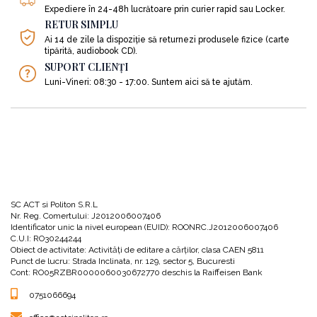
Expediere în 24-48h lucrătoare prin curier rapid sau Locker.
RETUR SIMPLU
Prima lecție se concentrează asupra unei vizualizări: imaginea greutății
Ai 14 de zile la dispoziție să returnezi produsele fizice (carte
voastre excesive este precum un zid de cărămidă pe care îl purtați
tipărită, audiobook CD).
pretutindeni. Acest zid a fost clădit de mintea subconștientă; scopul său
SUPORT CLIENȚI
este să vă separeu de ceilalți și chiar de viață însăși. Frica voastră a clădit
Luni-Vineri: 08:30 - 17:00. Suntem aici să te ajutăm.
zidul, dar iubirea îl va dărâma.
Ființa suplă face cunoștință cu ființa non-suplă
Există mai multe fațete ale voastre, toate coabitând în psihicul vostru. Aceste
„instanțe” diferite ale sinelui vostru fac parte dintr-un mozaic care
alcătuiește totalitatea ființei voastre. Această lecție presupune să ajungeți
SC ACT si Politon S.R.L
Nr. Reg. Comertului: J2012006007406
să cunoașteți și să iubiți acea parte din voi care mănâncă excesiv.
Identificator unic la nivel european (EUID): ROONRC.J2012006007406
C.U.I: RO30244244
Obiect de activitate: Activităţi de editare a cărţilor, clasa CAEN 5811
Punct de lucru: Strada Inclinata, nr. 129, sector 5, Bucuresti
Cont: RO05RZBR0000060030672770 deschis la Raiffeisen Bank
Clădește-ți altarul
0751066694
Este important un principiu spiritual care devine realitate vie, influențând