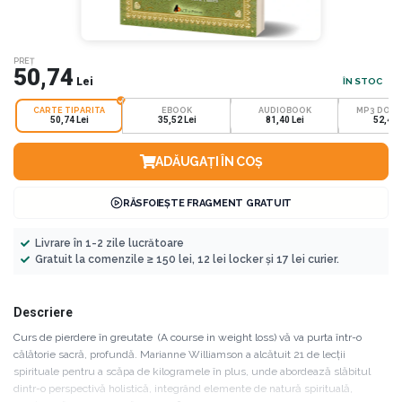
PREȚ
50,74
Lei
ÎN STOC
CARTE TIPARITA
EBOOK
AUDIOBOOK
MP3 DOW
50,74 Lei
35,52 Lei
81,40 Lei
52,42 
ADĂUGAȚI ÎN COȘ
RĂSFOIEȘTE FRAGMENT GRATUIT
Livrare în 1-2 zile lucrătoare
Gratuit la comenzile ≥ 150 lei, 12 lei locker și 17 lei curier.
Descriere
Curs de pierdere în greutate (A course in weight loss) vă va purta într-o
călătorie sacră, profundă. Marianne Williamson a alcătuit 21 de lecții
spirituale pentru a scăpa de kilogramele în plus, unde abordează slăbitul
dintr-o perspectivă holistică, integrând elemente de natură spirituală,