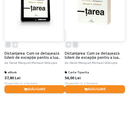
Distanțarea: Cum se detașează
Distanțarea: Cum se detașează
liderii de excepție pentru a lua
liderii de excepție pentru a lua
decizii mai bune
decizii mai bune
de
David Marquet,
Michael Gillespie
de
David Marquet,
Michael Gillespie
eBook
Carte Tiparita
37,80 Lei
54,00 Lei
Disponibil în 2 formate
Disponibil în 2 formate
ADĂUGARE
ADĂUGARE