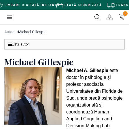
LIVRARE DIGITALĂ INSTANTĂ
PLATĂ SECURIZATĂ
TRANSPO
0
Autori
Michael Gillespie
Listă autori
Michael Gillespie
Michael A. Gillespie
este
doctor în psihologie și
profesor asociat la
Universitatea din Florida de
Sud, unde predă psihologie
organizațională și
coordonează Human
Applied Cognition and
Decision-Making Lab