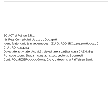
SC ACT si Politon S.R.L
Nr. Reg. Comertului: J2012006007406
Identificator unic la nivel european (EUID): ROONRC.J2012006007406
C.U.I: RO30244244
Obiect de activitate: Activităţi de editare a cărţilor, clasa CAEN 5811
Punct de lucru: Strada Inclinata, nr. 129, sector 5, Bucuresti
Cont: RO05RZBR0000060030672770 deschis la Raiffeisen Bank
0751066694
office@actsipoliton.ro
Strada Înclinată, nr. 129, sector 5, București, 050202
UTILE
ALTE INFORMATII