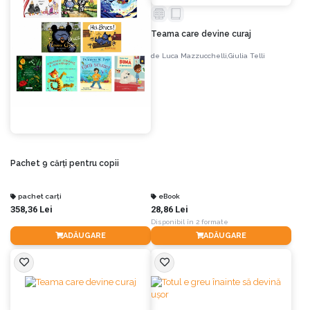
Teama care devine curaj
de
Luca Mazzucchelli,
Giulia Telli
Pachet 9 cărți pentru copii
pachet carți
eBook
358,36 Lei
28,86 Lei
Disponibil în 2 formate
ADĂUGARE
ADĂUGARE