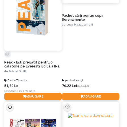
Pachet cărți pentru copii
Serenamente
de
Luca Mazzucchelli
Peak - Ești pregătit pentru o
călătorie pe Everest? Ediția a II-a
de
Roland Smith
Carte Tiparita
pachet carți
51,80 Lei
74,22 Lei
82,46 Lei
Disponibil în 1 formate
ADĂUGARE
ADĂUGARE