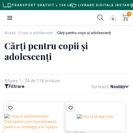
TRANSPORT GRATUIT ≥ 150 LEI
LIVRARE DIGITALĂ INSTANT
0
Acasă
Copii si adolescenti
Cărți pentru copii și adolescenți
Cărți pentru copii și
adolescenți
Afișare 1 - 24 din 118 produse
Filtrare
Sortează:
Noutăți