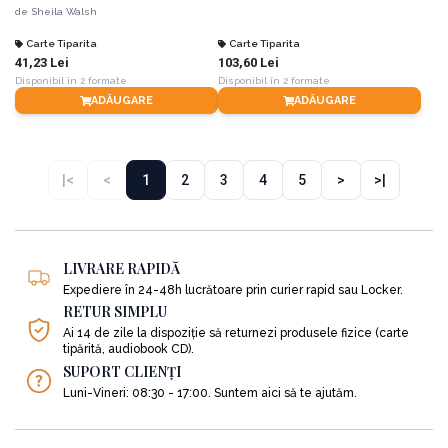
de
Sheila Walsh
Carte Tiparita
Carte Tiparita
41,23 Lei
103,60 Lei
Disponibil în 2 formate
Disponibil în 2 formate
ADĂUGARE
ADĂUGARE
|<
<
1
2
3
4
5
>
>|
LIVRARE RAPIDĂ
Expediere în 24-48h lucrătoare prin curier rapid sau Locker.
RETUR SIMPLU
Ai 14 de zile la dispoziție să returnezi produsele fizice (carte
tipărită, audiobook CD).
SUPORT CLIENȚI
Luni-Vineri: 08:30 - 17:00. Suntem aici să te ajutăm.