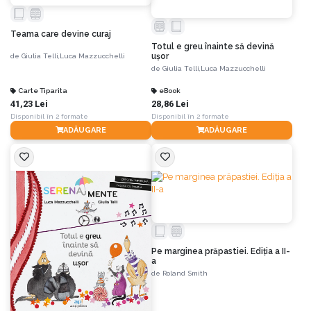
Teama care devine curaj
Totul e greu înainte să devină
ușor
de
Giulia Telli,
Luca Mazzucchelli
de
Giulia Telli,
Luca Mazzucchelli
Carte Tiparita
eBook
41,23 Lei
28,86 Lei
Disponibil în 2 formate
Disponibil în 2 formate
ADĂUGARE
ADĂUGARE
Pe marginea prăpastiei. Ediția a II-
a
de
Roland Smith