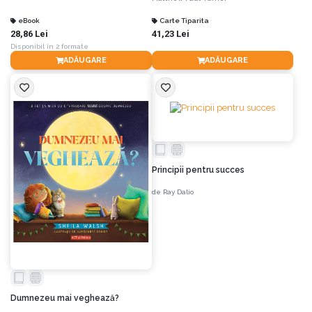
eBook
Carte Tiparita
28,86 Lei
41,23 Lei
Disponibil în 2 formate
ADĂUGARE
ADĂUGARE
Principii pentru succes
de
Ray Dalio
Dumnezeu mai veghează?