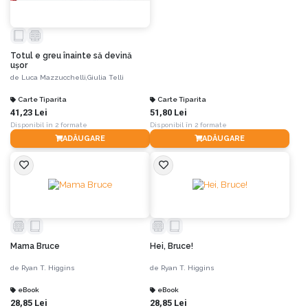
Totul e greu înainte să devină
ușor
de
Luca Mazzucchelli,
Giulia Telli
Carte Tiparita
Carte Tiparita
41,23 Lei
51,80 Lei
Disponibil în 2 formate
Disponibil în 2 formate
ADĂUGARE
ADĂUGARE
Mama Bruce
Hei, Bruce!
de
Ryan T. Higgins
de
Ryan T. Higgins
eBook
eBook
28,85 Lei
28,85 Lei