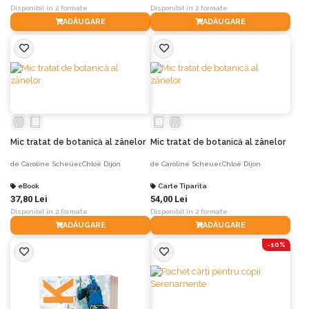
Disponibil în 2 formate
Disponibil în 2 formate
ADĂUGARE
ADĂUGARE
Mic tratat de botanică al zânelor
Mic tratat de botanică al zânelor
de
Caroline Scheuer,
Chloé Dijon
de
Caroline Scheuer,
Chloé Dijon
eBook
Carte Tiparita
37,80 Lei
54,00 Lei
Disponibil în 2 formate
Disponibil în 2 formate
ADĂUGARE
ADĂUGARE
-10%