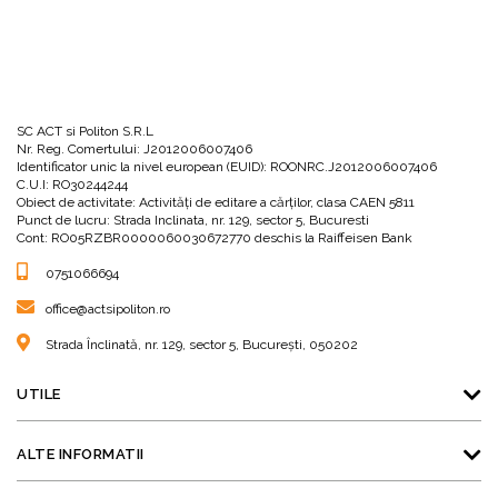
SC ACT si Politon S.R.L
Nr. Reg. Comertului: J2012006007406
Identificator unic la nivel european (EUID): ROONRC.J2012006007406
C.U.I: RO30244244
Obiect de activitate: Activităţi de editare a cărţilor, clasa CAEN 5811
Punct de lucru: Strada Inclinata, nr. 129, sector 5, Bucuresti
Cont: RO05RZBR0000060030672770 deschis la Raiffeisen Bank
0751066694
office@actsipoliton.ro
Strada Înclinată, nr. 129, sector 5, București, 050202
UTILE
ALTE INFORMATII