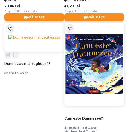
eBook
Carte Tiparita
28,86 Lei
41,23 Lei
Disponibil în 2 formate
Disponibil în 2 formate
ADĂUGARE
ADĂUGARE
Dumnezeu mai veghează?
de
Sheila Walsh
Cum este Dumnezeu?
de
Rachel Held Evans ,
Matthew Paul Turner