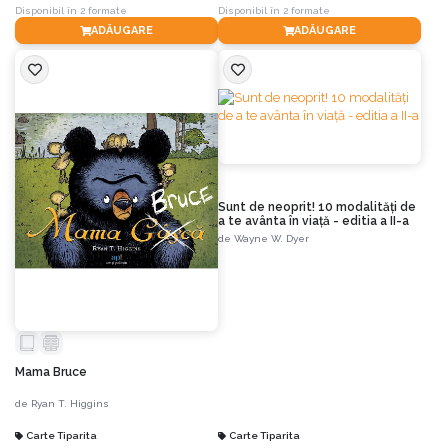
Disponibil în 2 formate
Disponibil în 2 formate
ADĂUGARE
ADĂUGARE
Sunt de neoprit! 10 modalități de
a te avânta în viață - editia a II-a
de
Wayne W. Dyer
Mama Bruce
de
Ryan T. Higgins
Carte Tiparita
Carte Tiparita