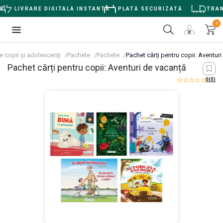
I
LIVRARE DIGITALĂ INSTANTĂ
PLATĂ SECURIZATĂ
TRANS
0
e copii și adolescenți
Pachete
Pachete
Pachet cărți pentru copii: Aventur
Pachet cărți pentru copii: Aventuri de vacanță
0
(0)