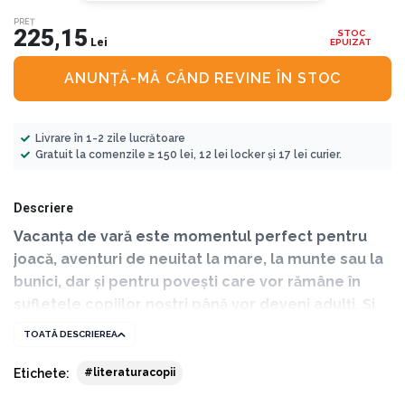
PREȚ
225,15
STOC
Lei
EPUIZAT
ANUNȚĂ-MĂ CÂND REVINE ÎN STOC
Livrare în 1-2 zile lucrătoare
Gratuit la comenzile ≥ 150 lei, 12 lei locker și 17 lei curier.
Descriere
Vacanța de vară este momentul perfect pentru
joacă, aventuri de neuitat la mare, la munte sau la
bunici, dar și pentru povești care vor rămâne în
sufletele copiilor noștri până vor deveni adulți. Și
dacă de experiențele copiilor vă veți ocupa cu
TOATĂ DESCRIEREA
siguranță, voi, părinții, în ceea ce privește poveștile
de neuitat, vă putem oferi și noi o mână de ajutor.
Etichete:
#literaturacopii
Este vorba mai exact de acest pachet special de 5