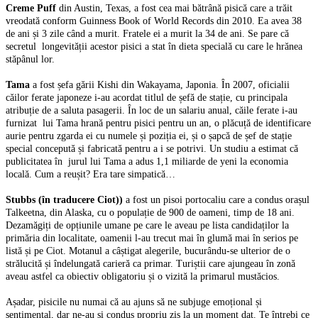
Creme Puff
din Austin, Texas, a fost cea mai bătrână pisică care a trăit
vreodată conform Guinness Book of World Records din 2010. Ea avea 38
de ani și 3 zile când a murit. Fratele ei a murit la 34 de ani. Se pare că
secretul longevității acestor pisici a stat în dieta specială cu care le hrănea
stăpânul lor.
Tama
a fost șefa gării Kishi din Wakayama, Japonia. În 2007, oficialii
căilor ferate japoneze i-au acordat titlul de șefă de stație, cu principala
atribuție de a saluta pasagerii. În loc de un salariu anual, căile ferate i-au
furnizat lui Tama hrană pentru pisici pentru un an, o plăcuță de identificare
aurie pentru zgarda ei cu numele și poziția ei, și o șapcă de șef de stație
special concepută și fabricată pentru a i se potrivi. Un studiu a estimat că
publicitatea în jurul lui Tama a adus 1,1 miliarde de yeni la economia
locală. Cum a reușit? Era tare simpatică…
Stubbs (în traducere Ciot))
a fost un pisoi portocaliu care a condus orașul
Talkeetna, din Alaska, cu o populație de 900 de oameni, timp de 18 ani.
Dezamăgiți de opțiunile umane pe care le aveau pe lista candidaților la
primăria din localitate, oamenii l-au trecut mai în glumă mai în serios pe
listă și pe Ciot. Motanul a câștigat alegerile, bucurându-se ulterior de o
strălucită și îndelungată carieră ca primar. Turiștii care ajungeau în zonă
aveau astfel ca obiectiv obligatoriu și o vizită la primarul mustăcios.
Așadar, pisicile nu numai că au ajuns să ne subjuge emoțional și
sentimental, dar ne-au și condus propriu zis la un moment dat. Te întrebi ce