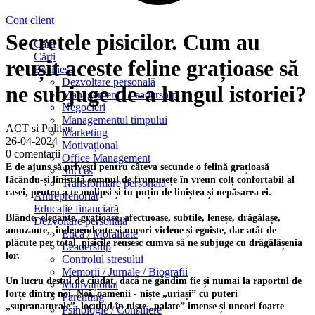
Cont client
Secretele pisicilor. Cum au
Cărți
Cărți
reușit aceste feline grațioase să
Business
Dezvoltare personală
ne subjuge de-a lungul istoriei?
Management / Leadership
Negocieri
Managementul timpului
ACT si Politon
Marketing
26-04-2024
Motivațional
0 comentarii
Office Management
E de ajuns să privești pentru câteva secunde o felină grațioasă
Succes
făcându-și liniștită somnul de frumusețe în vreun colț confortabil al
Transformare personală
casei, pentru a te molipsi și tu puțin de liniștea și nepăsarea ei.
Antreprenoriat
Educație financiară
Blânde, elegante, grațioase, afectuoase, subtile, leneșe, drăgălașe,
Dezvoltare personală
amuzante, independente și uneori viclene și egoiste, dar atât de
Etică / Moralitate
plăcute per total, pisicile reușesc cumva să ne subjuge cu drăgălășenia
Leadership
lor.
Controlul stresului
Memorii / Jurnale / Biografii
Un lucru destul de ciudat, dacă ne gândim fie și numai la raportul de
Motivațional
forțe dintre noi. Noi, oamenii - niște „uriași” cu puteri
Parenting
„supranaturale”, locuind în niște „palate” imense și uneori foarte
Psihologie / Consiliere