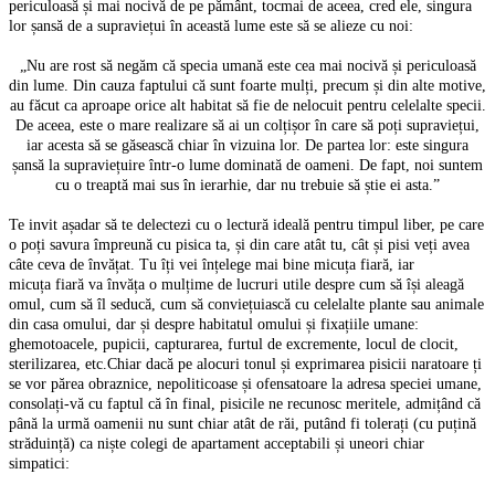
periculoasă și mai nocivă de pe pământ, tocmai de aceea, cred ele, singura
lor șansă de a supraviețui în această lume este să se alieze cu noi:
„Nu are rost să negăm că specia umană este cea mai nocivă și periculoasă
din lume. Din cauza faptului că sunt foarte mulți, precum și din alte motive,
au făcut ca aproape orice alt habitat să fie de nelocuit pentru celelalte specii.
De aceea, este o mare realizare să ai un colțișor în care să poți supraviețui,
iar acesta să se găsească chiar în vizuina lor. De partea lor: este singura
șansă la supraviețuire într-o lume dominată de oameni. De fapt, noi suntem
cu o treaptă mai sus în ierarhie, dar nu trebuie să știe ei asta.”
Te invit așadar să te delectezi cu o lectură ideală pentru timpul liber, pe care
o poți savura împreună cu pisica ta, și din care atât tu, cât și pisi veți avea
câte ceva de învățat. Tu îți vei înțelege mai bine micuța fiară, iar
micuța fiară va învăța o mulțime de lucruri utile despre cum să își aleagă
omul, cum să îl seducă, cum să conviețuiască cu celelalte plante sau animale
din casa omului, dar și despre habitatul omului și fixațiile umane:
ghemotoacele, pupicii, capturarea, furtul de excremente, locul de clocit,
sterilizarea, etc.Chiar dacă pe alocuri tonul și exprimarea pisicii naratoare ți
se vor părea obraznice, nepoliticoase și ofensatoare la adresa speciei umane,
consolați-vă cu faptul că în final, pisicile ne recunosc meritele, admițând că
până la urmă oamenii nu sunt chiar atât de răi, putând fi tolerați (cu puțină
străduință) ca niște colegi de apartament acceptabili și uneori chiar
simpatici: