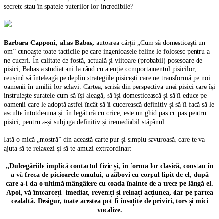
secrete stau în spatele puterilor lor incredibile?
Barbara Capponi, alias Babas,
autoarea cărții „Cum să domesticești un
om” cunoaște toate tacticile pe care ingenioasele feline le folosesc pentru a
ne cuceri. În calitate de fostă, actuală și viitoare (probabil) posesoare de
pisici, Babas a studiat ani la rând cu atenție comportamentul pisicilor,
reușind să înțeleagă pe deplin strategiile pisicești care ne transformă pe noi
oamenii în umilii lor sclavi. Cartea, scrisă din perspectiva unei pisici care își
instruiește suratele cum să își aleagă, să își domesticească și să îi educe pe
oamenii care le adoptă astfel încât să îi cucerească definitiv și să îi facă să le
asculte întotdeauna și în legătură cu orice, este un ghid pas cu pas pentru
pisici, pentru a-și subjuga definitiv și iremediabil stăpânul.
Iată o mică „mostră” din această carte pur și simplu savuroasă, care te va
ajuta să te relaxezi și să te amuzi extraordinar:
„Dulcegăriile implică contactul fizic și, în forma lor clasică, constau în
a vă freca de picioarele omului, a zăbovi cu corpul lipit de el, după
care a-i da o ultimă mângâiere cu coada înainte de a trece pe lângă el.
Apoi, vă întoarceți imediat, reveniți și reluați acțiunea, dar pe partea
cealaltă. Desigur, toate acestea pot fi însoțite de priviri, tors și mici
vocalize.