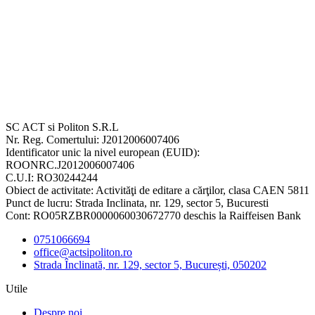
SC ACT si Politon S.R.L
Nr. Reg. Comertului: J2012006007406
Identificator unic la nivel european (EUID):
ROONRC.J2012006007406
C.U.I: RO30244244
Obiect de activitate: Activităţi de editare a cărţilor, clasa CAEN 5811
Punct de lucru: Strada Inclinata, nr. 129, sector 5, Bucuresti
Cont: RO05RZBR0000060030672770 deschis la Raiffeisen Bank
0751066694
office@actsipoliton.ro
Strada Înclinată, nr. 129, sector 5, București, 050202
Utile
Despre noi