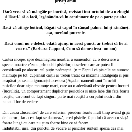
priviți omul.
Dacă vrea să vă mângâie pe burtică, rezistați instinctului de a o zbughi
și lăsați-l să o facă, legănându-vă în continuare de pe o parte pe alta.
Dacă vă atinge boticul, băgați-vă capul în căușul palmei lui și rămâneți
așa, torcând puternic.
Dacă omul nu e defect, odată ajunși în acest punct, ar trebui să fie al
vostru.” (Barbara Capponi, Cum să domesticești un om)
Cartea începe, spre dezamăgirea noastră, a oamenilor, cu o descriere a
speciei noastre văzute prin ochii pisicilor, descriere care ar putea fi
considerată pe alocuri cel puțin nedreaptă. (n.r: Faptul că pisicile ne numesc
maimuțe pe tot cuprinsul cărții ar trebui tratat cu maximă indulgență și pus
neapărat pe seama ignoranței acestora.)Așadar, oamenii sunt în ochii
pisicilor doar niște maimuțe mari, care au o adevărată obsesie pentru lucruri
(lucrulită), un comportament duplicitar periculos și niște labe din față foarte
reușite, care sunt de fapt singura parte mai reușită a corpului nostru din
punctul lor de vedere.
Din cauza „lucrulitei” de care suferim, pierdem foarte mult timp având grijă
de lucruri, iar acest fapt se datorează, cred pisicile, faptului că avem o viață
foarte lungă cu care nu știm foarte bine ce să facem.
Indubitabil însă, din punctul de vedere al pisicilor suntem specia cea mai