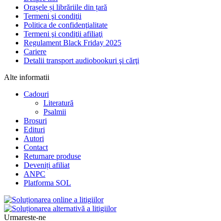
Orașele și librăriile din țară
Termeni şi condiţii
Politica de confidenţialitate
Termeni şi condiţii afiliaţi
Regulament Black Friday 2025
Cariere
Detalii transport audiobookuri şi cărţi
Alte informatii
Cadouri
Literatură
Psalmii
Brosuri
Edituri
Autori
Contact
Returnare produse
Deveniți afiliat
ANPC
Platforma SOL
Urmareste-ne