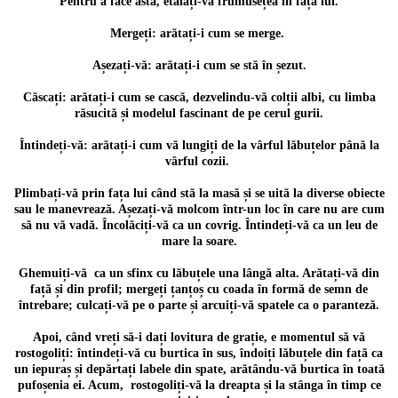
Pentru a face asta, etalați-vă frumusețea în fața lui.
Mergeți: arătați-i cum se merge.
Așezați-vă: arătați-i cum se stă în șezut.
Căscați: arătați-i cum se cască, dezvelindu-vă colții albi, cu limba
răsucită și modelul fascinant de pe cerul gurii.
Întindeți-vă: arătați-i cum vă lungiți de la vârful lăbuțelor până la
vârful cozii.
Plimbați-vă prin fața lui când stă la masă și se uită la diverse obiecte
sau le manevrează. Așezați-vă molcom într-un loc în care nu are cum
să nu vă vadă. Încolăciți-vă ca un covrig. Întindeți-vă ca un leu de
mare la soare.
Ghemuiți-vă ca un sfinx cu lăbuțele una lângă alta. Arătați-vă din
față și din profil; mergeți țanțoș cu coada în formă de semn de
întrebare; culcați-vă pe o parte și arcuiți-vă spatele ca o paranteză.
Apoi, când vreți să-i dați lovitura de grație, e momentul să vă
rostogoliți: întindeți-vă cu burtica în sus, îndoiți lăbuțele din față ca
un iepuraș și depărtați labele din spate, arătându-vă burtica în toată
pufoșenia ei. Acum, rostogoliți-vă la dreapta și la stânga în timp ce