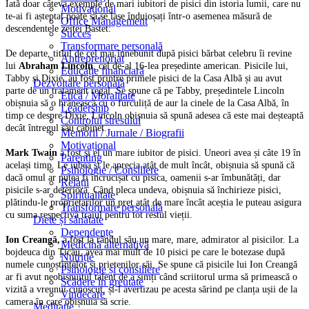
Iată doar câteva exemple de mari iubitori de pisici din istoria lumii, care nu
Motivațional
te-ai fi așteptat poate să se lase înduioșați într-o asemenea măsură de
Office Management
descendentele zeiței Bastet:
Succes
Transformare personală
De departe, titlul de cel mai înnebunit după pisici bărbat celebru îi revine
Antreprenoriat
lui
Abraham Lincoln
, cel de-al 16-lea președinte american. Pisicile lui,
Educație financiară
Tabby și Dixie, au fost printre primele pisici de la Casa Albă și au avut
Dezvoltare personală
parte de un tratament regal. Se spune că pe Tabby, președintele Lincoln
Etică / Moralitate
obișnuia să o hrănească cu o furculiță de aur la cinele de la Casa Albă, în
Leadership
timp ce despre Dixie, Lincoln obișnuia să spună adesea că este mai deșteaptă
Controlul stresului
decât întregul său cabinet.
Memorii / Jurnale / Biografii
Motivațional
Mark Twain
a fost și el un mare iubitor de pisici. Uneori avea și câte 19 în
Parenting
același timp. Le iubea și le aprecia atât de mult încât, obișnuia să spună că
Psihologie / Consiliere
dacă omul ar putea fi încrucișat cu pisica, oamenii s-ar îmbunătăți, dar
Relații
pisicile s-ar deteriora. Când pleca undeva, obișnuia să închirieze pisici,
Spiritualitate
plătindu-le proprietarilor un preț atât de mare încât aceștia le puteau asigura
Transformare personală
cu suma respectivă traiul pentru tot restul vieții.
Diete și sănătate
Dependențe
Ion Creangă,
a fost la rândul său un mare, mare, admirator al pisicilor. La
Medicină alternativă
bojdeuca din Țicău, avea mai mult de 10 pisici pe care le botezase după
Nutriție
numele cunoștințelor și prietenilor săi. Se spune că pisicile lui Ion Creangă
Psihologie și consiliere
ar fi avut neobișnuitul talent de a simți când scriitorul urma să primească o
Scădere în greutate
vizită a vreunui cunoscut, și-l avertizau pe acesta sărind pe clanța ușii de la
Vindecare
camera în care obișnuia să scrie.
Meditație