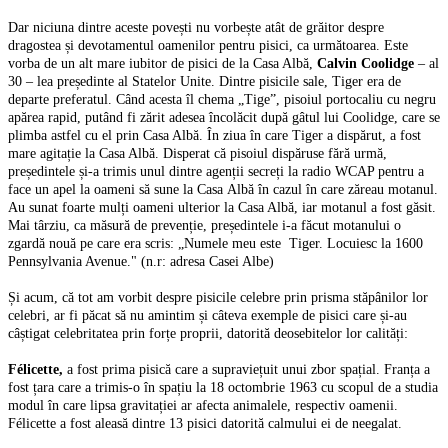
Dar niciuna dintre aceste povești nu vorbește atât de grăitor despre
dragostea și devotamentul oamenilor pentru pisici, ca următoarea. Este
vorba de un alt mare iubitor de pisici de la Casa Albă,
Calvin Coolidge
– al
30 – lea președinte al Statelor Unite. Dintre pisicile sale, Tiger era de
departe preferatul. Când acesta îl chema „Tige”, pisoiul portocaliu cu negru
apărea rapid, putând fi zărit adesea încolăcit după gâtul lui Coolidge, care se
plimba astfel cu el prin Casa Albă. În ziua în care Tiger a dispărut, a fost
mare agitație la Casa Albă. Disperat că pisoiul dispăruse fără urmă,
președintele și-a trimis unul dintre agenții secreți la radio WCAP pentru a
face un apel la oameni să sune la Casa Albă în cazul în care zăreau motanul.
Au sunat foarte mulți oameni ulterior la Casa Albă, iar motanul a fost găsit.
Mai târziu, ca măsură de prevenție, președintele i-a făcut motanului o
zgardă nouă pe care era scris: „Numele meu este Tiger. Locuiesc la 1600
Pennsylvania Avenue." (n.r: adresa Casei Albe)
Și acum, că tot am vorbit despre pisicile celebre prin prisma stăpânilor lor
celebri, ar fi păcat să nu amintim și câteva exemple de pisici care și-au
câștigat celebritatea prin forțe proprii, datorită deosebitelor lor calități:
Félicette,
a fost prima pisică care a supraviețuit unui zbor spațial. Franța a
fost țara care a trimis-o în spațiu la 18 octombrie 1963 cu scopul de a studia
modul în care lipsa gravitației ar afecta animalele, respectiv oamenii.
Félicette a fost aleasă dintre 13 pisici datorită calmului ei de neegalat.