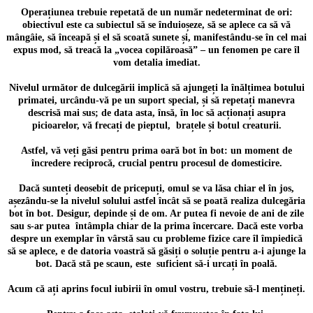
Operațiunea trebuie repetată de un număr nedeterminat de ori:
obiectivul este ca subiectul să se înduioșeze, să se aplece ca să vă
mângâie, să înceapă și el să scoată sunete și, manifestându-se în cel mai
expus mod, să treacă la „vocea copilăroasă” – un fenomen pe care îl
vom detalia imediat.
Nivelul următor de dulcegării implică să ajungeți la înălțimea botului
primatei, urcându-vă pe un suport special, și să repetați manevra
descrisă mai sus; de data asta, însă, în loc să acționați asupra
picioarelor, vă frecați de pieptul, brațele și botul creaturii.
Astfel, vă veți găsi pentru prima oară bot în bot: un moment de
încredere reciprocă, crucial pentru procesul de domesticire.
Dacă sunteți deosebit de pricepuți, omul se va lăsa chiar el în jos,
așezându-se la nivelul solului astfel încât să se poată realiza dulcegăria
bot în bot. Desigur, depinde și de om. Ar putea fi nevoie de ani de zile
sau s-ar putea întâmpla chiar de la prima încercare. Dacă este vorba
despre un exemplar în vârstă sau cu probleme fizice care îl împiedică
să se aplece, e de datoria voastră să găsiți o soluție pentru a-i ajunge la
bot. Dacă stă pe scaun, este suficient să-i urcați în poală.
Acum că ați aprins focul iubirii în omul vostru, trebuie să-l mențineți.