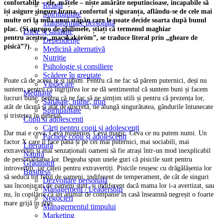
confortabile – ele, mâțele – niște amărâte neputincioase, incapabile să
Relații
își asigure singure hrana, confortul și siguranța, aflându-se de cele mai
Spiritualitate
multe ori la mila unui stăpân care le poate decide soarta după bunul
Transformare personală
plac. (Și apropo de ghilimele, știați că termenul maghiar
Diete și sănătate
pentru acestea „macskaköröm”, se traduce literal prin „gheare de
Dependențe
pisică”?).
Medicină alternativă
Nutriție
Psihologie și consiliere
Scădere în greutate
Poate că de aceea le și iubim. Pentru că ne fac să părem puternici, deși nu
Vindecare
suntem; pentru că îngrijirea lor ne dă sentimentul că suntem buni și facem
Meditație
lucruri bune; pentru că ne fac să ne simțim utili și pentru că prezența lor,
Sănătate, minte, trup
atât de tăcută și atât de discretă, ne alungă singurătatea, gândurile întunecate
Spiritualitate
și tristețea în general.
Copii si adolescenti
Cărți pentru copii și adolescenți
Dar mai e ceva. Ceva misterios. Ceva magic. Ceva ce nu putem numi. Un
Pachete copii și adolescenți
factor X care îi face până și pe cei mai puternici, mai sociabili, mai
Literatură
extravertiți și mai senzaționali oameni să fie atrași într-un mod inexplicabil
Natură
de personalitatea lor. Degeaba spun unele guri că pisicile sunt pentru
Grădinărit
introvertiți, iar cățeii pentru extravertiți. Pisicile reușesc cu drăgălășenia lor
Business
să seducă tot felul de oameni, indiferent de temperament, de cât de singuri
Dezvoltare personală
sau înconjurați de oameni sunt, și indiferent dacă mama lor i-a avertizat, sau
Management / Leadership
nu, în copilărie că un animal de companie în casă înseamnă negreșit o foarte
Negocieri
mare grijă în plus.
Managementul timpului
Marketing