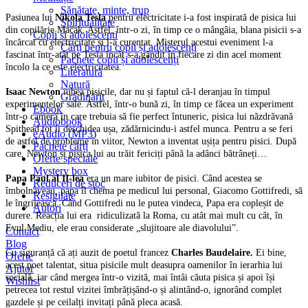
Sănătate, minte, trup
Pasiunea lui
Nikola Tesla
pentru electricitate i-a fost inspirată de pisica lui
Spiritualitate
din copilărie Mačak. Astfel, într-o zi, în timp ce o mângâia, blana pisicii s-a
Copii si adolescenti
încărcat cu electricitate și l-a curentat. Misterul acestui eveniment l-a
Cărți pentru copii și adolescenți
fascinat într-atât pe Tesla încât s-a gândit în fiecare zi din acel moment
Pachete copii și adolescenți
încolo la ce este electricitatea.
Literatură
Natură
Isaac Newton
iubea pisicile, dar nu și faptul că-l deranjau în timpul
Grădinărit
experimentelor sale. Astfel, într-o bună zi, în timp ce făcea un experiment
Ebook
într-o cameră în care trebuia să fie perfect întuneric, pisica lui năzdrăvană
Audiobook
Spithead tot îi deschidea ușa, zădărnicindu-i astfel munca. Pentru a se feri
eAudio (MP3)
de astfel de probleme în viitor, Newton a inventat ușița pentru pisici. După
Pachete cărți
care, Newton și pisica lui au trăit fericiți până la adânci bătrâneți…
Oferte speciale
Mystery box
Papa Paul al II-lea
era un mare iubitor de pisici. Când acestea se
Reduceri de stoc
îmbolnăveau, papa îl chema pe medicul lui personal, Giacomo Gottifredi, să
Resigilate
le îngrijească. Când Gottifredi nu le putea vindeca, Papa era copleșit de
Autori
durere. Reacția lui era ridiculizată la Roma, cu atât mai mult cu cât, în
Evul Mediu, ele erau considerate „slujitoare ale diavolului”.
Contact
Blog
Cu siguranță că ați auzit de poetul francez
Charles Baudelaire.
Ei bine,
Oferte
acest poet talentat, situa pisicile mult deasupra oamenilor în ierarhia lui
Ajutor
socială, iar când mergea într-o vizită, mai întâi căuta pisica și apoi își
Wishlist
petrecea tot restul vizitei îmbrățișând-o și alintând-o, ignorând complet
gazdele și pe ceilalți invitați până pleca acasă.