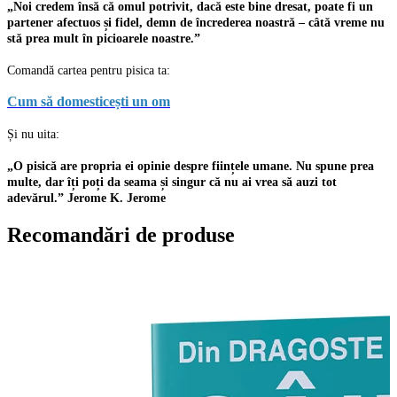
„Noi credem însă că omul potrivit, dacă este bine dresat, poate fi un
partener afectuos și fidel, demn de încrederea noastră – câtă vreme nu
stă prea mult în picioarele noastre.”
Comandă cartea pentru pisica ta:
Cum să domesticești un om
Și nu uita:
„O pisică are propria ei opinie despre ființele umane. Nu spune prea
multe, dar îți poți da seama și singur că nu ai vrea să auzi tot
adevărul.” Jerome K. Jerome
Recomandări de produse