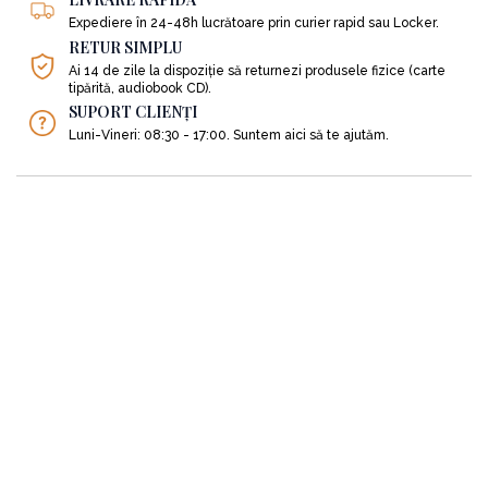
Expediere în 24-48h lucrătoare prin curier rapid sau Locker.
RETUR SIMPLU
Ai 14 de zile la dispoziție să returnezi produsele fizice (carte
tipărită, audiobook CD).
SUPORT CLIENȚI
Luni-Vineri: 08:30 - 17:00. Suntem aici să te ajutăm.
SC ACT si Politon S.R.L
Nr. Reg. Comertului: J2012006007406
Identificator unic la nivel european (EUID): ROONRC.J2012006007406
C.U.I: RO30244244
Obiect de activitate: Activităţi de editare a cărţilor, clasa CAEN 5811
Punct de lucru: Strada Inclinata, nr. 129, sector 5, Bucuresti
Cont: RO05RZBR0000060030672770 deschis la Raiffeisen Bank
0751066694