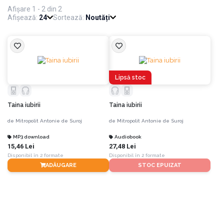
Afișare 1 - 2 din 2
Afișează:
24
Sortează:
Noutăți
Lipsă stoc
Taina iubirii
Taina iubirii
de
Mitropolit Antonie de Suroj
de
Mitropolit Antonie de Suroj
MP3 download
Audiobook
15,46 Lei
27,48 Lei
Disponibil în 2 formate
Disponibil în 2 formate
ADĂUGARE
STOC EPUIZAT