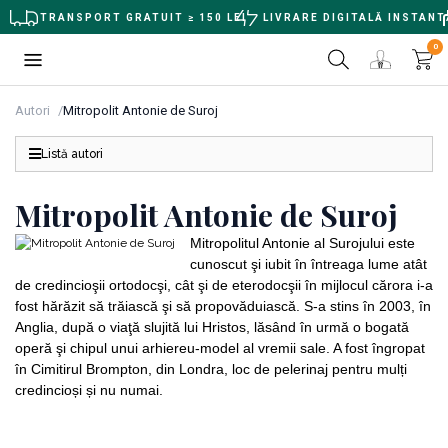
TRANSPORT GRATUIT ≥ 150 LEI
LIVRARE DIGITALĂ INSTANT
0
Autori
Mitropolit Antonie de Suroj
Listă autori
Mitropolit Antonie de Suroj
Mitropolitul Antonie al Surojului este
cunoscut şi iubit în întreaga lume atât
de credincioşii ortodocşi, cât şi de eterodocşii în mijlocul cărora i-a
fost hărăzit să trăiască şi să propovăduiască. S-a stins în 2003, în
Anglia, după o viaţă slujită lui Hristos, lăsând în urmă o bogată
operă şi chipul unui arhiereu-model al vremii sale. A fost îngropat
în Cimitirul Brompton, din Londra, loc de pelerinaj pentru mulți
credincioși și nu numai.