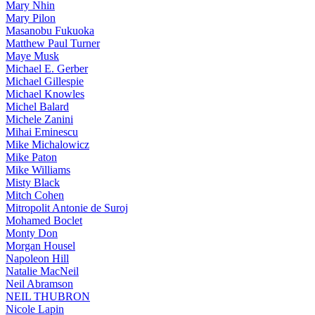
Mary Nhin
Mary Pilon
Masanobu Fukuoka
Matthew Paul Turner
Maye Musk
Michael E. Gerber
Michael Gillespie
Michael Knowles
Michel Balard
Michele Zanini
Mihai Eminescu
Mike Michalowicz
Mike Paton
Mike Williams
Misty Black
Mitch Cohen
Mitropolit Antonie de Suroj
Mohamed Boclet
Monty Don
Morgan Housel
Napoleon Hill
Natalie MacNeil
Neil Abramson
NEIL THUBRON
Nicole Lapin