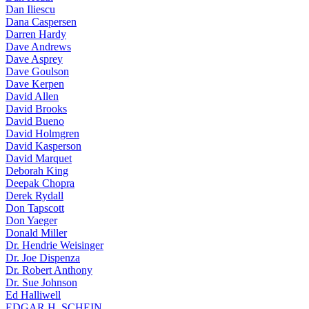
Dan Iliescu
Dana Caspersen
Darren Hardy
Dave Andrews
Dave Asprey
Dave Goulson
Dave Kerpen
David Allen
David Brooks
David Bueno
David Holmgren
David Kasperson
David Marquet
Deborah King
Deepak Chopra
Derek Rydall
Don Tapscott
Don Yaeger
Donald Miller
Dr. Hendrie Weisinger
Dr. Joe Dispenza
Dr. Robert Anthony
Dr. Sue Johnson
Ed Halliwell
EDGAR H. SCHEIN