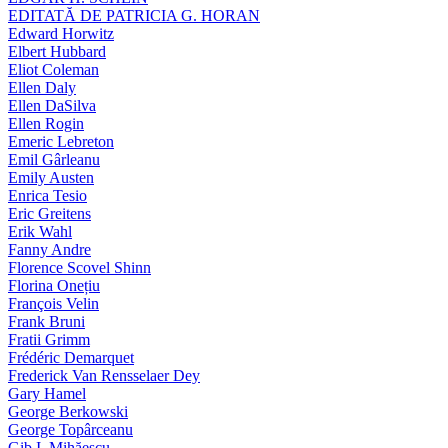
EDITATĂ DE PATRICIA G. HORAN
Edward Horwitz
Elbert Hubbard
Eliot Coleman
Ellen Daly
Ellen DaSilva
Ellen Rogin
Emeric Lebreton
Emil Gârleanu
Emily Austen
Enrica Tesio
Eric Greitens
Erik Wahl
Fanny Andre
Florence Scovel Shinn
Florina Onețiu
François Velin
Frank Bruni
Fratii Grimm
Frédéric Demarquet
Frederick Van Rensselaer Dey
Gary Hamel
George Berkowski
George Topârceanu
Gib I. Mihăescu