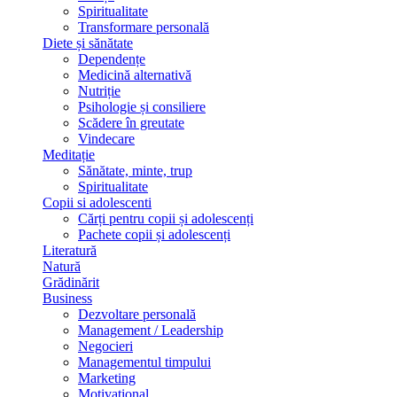
Spiritualitate
Transformare personală
Diete și sănătate
Dependențe
Medicină alternativă
Nutriție
Psihologie și consiliere
Scădere în greutate
Vindecare
Meditație
Sănătate, minte, trup
Spiritualitate
Copii si adolescenti
Cărți pentru copii și adolescenți
Pachete copii și adolescenți
Literatură
Natură
Grădinărit
Business
Dezvoltare personală
Management / Leadership
Negocieri
Managementul timpului
Marketing
Motivațional