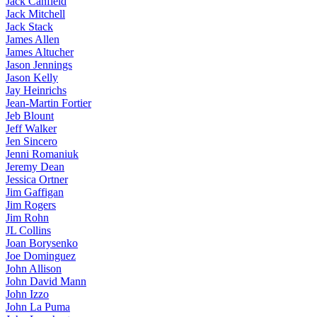
Jack Canfield
Jack Mitchell
Jack Stack
James Allen
James Altucher
Jason Jennings
Jason Kelly
Jay Heinrichs
Jean-Martin Fortier
Jeb Blount
Jeff Walker
Jen Sincero
Jenni Romaniuk
Jeremy Dean
Jessica Ortner
Jim Gaffigan
Jim Rogers
Jim Rohn
JL Collins
Joan Borysenko
Joe Dominguez
John Allison
John David Mann
John Izzo
John La Puma