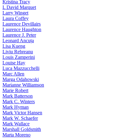
Kristina Tracy
L David Marquet
Larry Winget
Laura Coffey
Laurence Devillairs
Laurence Haughton
Laurence J. Peter
Leonard Ancuța
Lisa Kueng
Liviu Rebreanu
Louis Zamperini
Louise Hay
Luca Mazzucchelli
Marc Allen
Marga Odahowski
Marianne Williamson
Marie Robert
Mark Batterson
Mark C. Winters
Mark Hyman
Mark Victor Hansen
Mark W. Schaefer
Mark Wallace
Marshall Goldsmith
Marta Moreno