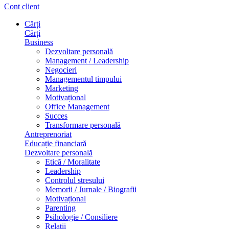
Cont client
Cărți
Cărți
Business
Dezvoltare personală
Management / Leadership
Negocieri
Managementul timpului
Marketing
Motivațional
Office Management
Succes
Transformare personală
Antreprenoriat
Educație financiară
Dezvoltare personală
Etică / Moralitate
Leadership
Controlul stresului
Memorii / Jurnale / Biografii
Motivațional
Parenting
Psihologie / Consiliere
Relații