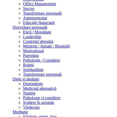
Office Management
Succes
Transformare personală
Antreprenoriat
Educație financiară
Dezvoltare personală
Etică / Moralitate
Leadership
Controlul stresului
Memorii / Jurnale / Biografii
Motivațional
Parenting
Psihologie / Consiliere
Relații
Spiritualitate
Transformare personală
Diete și sănătate
Dependențe
Medicină alternativă
Nutriție
Psihologie și consiliere
Scădere în greutate
Vindecare
Meditație
Sănătate, minte, trup