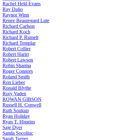
Rachel Held Evans
Ray Dalio
Raynor Winn
Renee Beauregard Lute
Richard Carlson
Richard Koch
Richard P. Rumelt
Richard Templar
Robert Collier
Robert Hariri
Robert Lawson
Robin Sharma
Roger Connors
Roland Smith
Ron Lieber
Ronald Blythe
Rory Vaden
ROWAN GIBSON
Russell H. Conwell
Ruth Soukup
Ryan Holiday
Ryan T. Higgins
Saje Dyer
Sanda Socoliuc
Sarah Turner