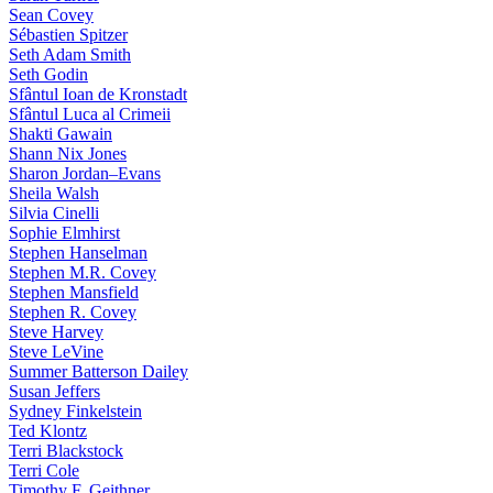
Sean Covey
Sébastien Spitzer
Seth Adam Smith
Seth Godin
Sfântul Ioan de Kronstadt
Sfântul Luca al Crimeii
Shakti Gawain
Shann Nix Jones
Sharon Jordan–Evans
Sheila Walsh
Silvia Cinelli
Sophie Elmhirst
Stephen Hanselman
Stephen M.R. Covey
Stephen Mansfield
Stephen R. Covey
Steve Harvey
Steve LeVine
Summer Batterson Dailey
Susan Jeffers
Sydney Finkelstein
Ted Klontz
Terri Blackstock
Terri Cole
Timothy F. Geithner