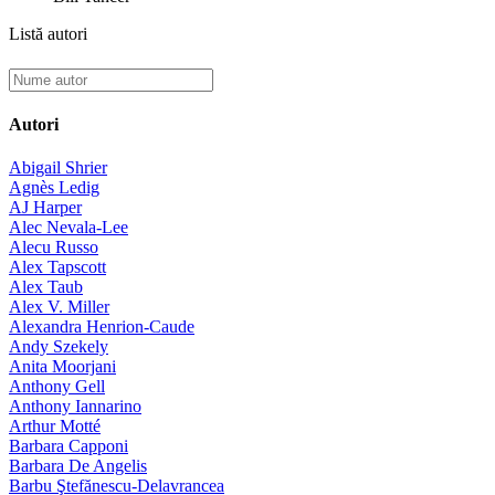
Listă autori
Autori
Abigail Shrier
Agnès Ledig
AJ Harper
Alec Nevala-Lee
Alecu Russo
Alex Tapscott
Alex Taub
Alex V. Miller
Alexandra Henrion-Caude
Andy Szekely
Anita Moorjani
Anthony Gell
Anthony Iannarino
Arthur Motté
Barbara Capponi
Barbara De Angelis
Barbu Ştefănescu-Delavrancea