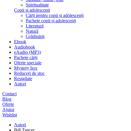
Spiritualitate
Copii si adolescenti
Cărți pentru copii și adolescenți
Pachete copii și adolescenți
Literatură
Natură
Grădinărit
Ebook
Audiobook
eAudio (MP3)
Pachete cărți
Oferte speciale
Mystery box
Reduceri de stoc
Resigilate
Autori
Contact
Blog
Oferte
Ajutor
Wishlist
Autori
Bill Tancer