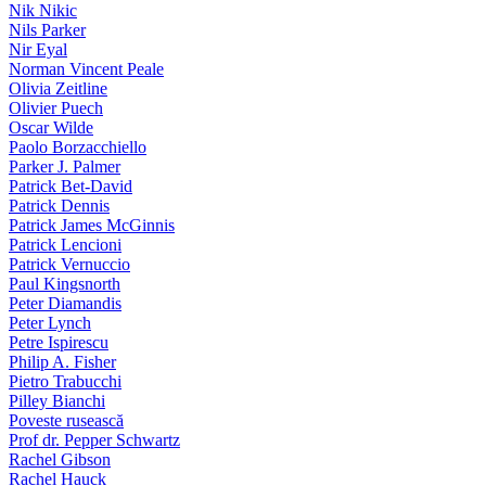
Nik Nikic
Nils Parker
Nir Eyal
Norman Vincent Peale
Olivia Zeitline
Olivier Puech
Oscar Wilde
Paolo Borzacchiello
Parker J. Palmer
Patrick Bet-David
Patrick Dennis
Patrick James McGinnis
Patrick Lencioni
Patrick Vernuccio
Paul Kingsnorth
Peter Diamandis
Peter Lynch
Petre Ispirescu
Philip A. Fisher
Pietro Trabucchi
Pilley Bianchi
Poveste rusească
Prof dr. Pepper Schwartz
Rachel Gibson
Rachel Hauck