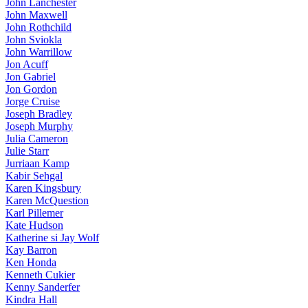
John Lanchester
John Maxwell
John Rothchild
John Sviokla
John Warrillow
Jon Acuff
Jon Gabriel
Jon Gordon
Jorge Cruise
Joseph Bradley
Joseph Murphy
Julia Cameron
Julie Starr
Jurriaan Kamp
Kabir Sehgal
Karen Kingsbury
Karen McQuestion
Karl Pillemer
Kate Hudson
Katherine si Jay Wolf
Kay Barron
Ken Honda
Kenneth Cukier
Kenny Sanderfer
Kindra Hall