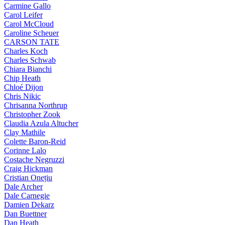
Carmine Gallo
Carol Leifer
Carol McCloud
Caroline Scheuer
CARSON TATE
Charles Koch
Charles Schwab
Chiara Bianchi
Chip Heath
Chloé Dijon
Chris Nikic
Chrisanna Northrup
Christopher Zook
Claudia Azula Altucher
Clay Mathile
Colette Baron-Reid
Corinne Lalo
Costache Negruzzi
Craig Hickman
Cristian Onețiu
Dale Archer
Dale Carnegie
Damien Dekarz
Dan Buettner
Dan Heath