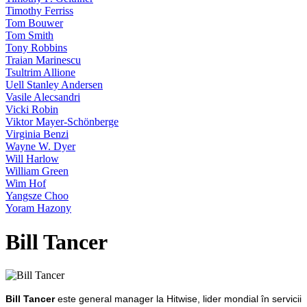
Timothy Ferriss
Tom Bouwer
Tom Smith
Tony Robbins
Traian Marinescu
Tsultrim Allione
Uell Stanley Andersen
Vasile Alecsandri
Vicki Robin
Viktor Mayer-Schönberge
Virginia Benzi
Wayne W. Dyer
Will Harlow
William Green
Wim Hof
Yangsze Choo
Yoram Hazony
Bill Tancer
Bill Tancer
este general manager la Hitwise, lider mondial în servicii