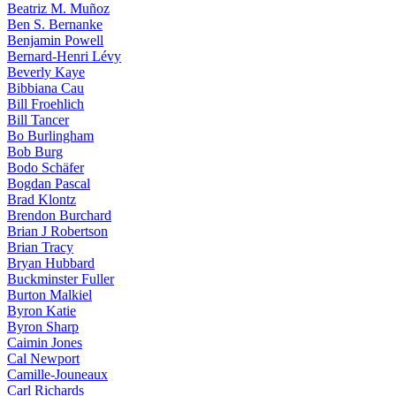
Beatriz M. Muñoz
Ben S. Bernanke
Benjamin Powell
Bernard-Henri Lévy
Beverly Kaye
Bibbiana Cau
Bill Froehlich
Bill Tancer
Bo Burlingham
Bob Burg
Bodo Schäfer
Bogdan Pascal
Brad Klontz
Brendon Burchard
Brian J Robertson
Brian Tracy
Bryan Hubbard
Buckminster Fuller
Burton Malkiel
Byron Katie
Byron Sharp
Caimin Jones
Cal Newport
Camille-Jouneaux
Carl Richards