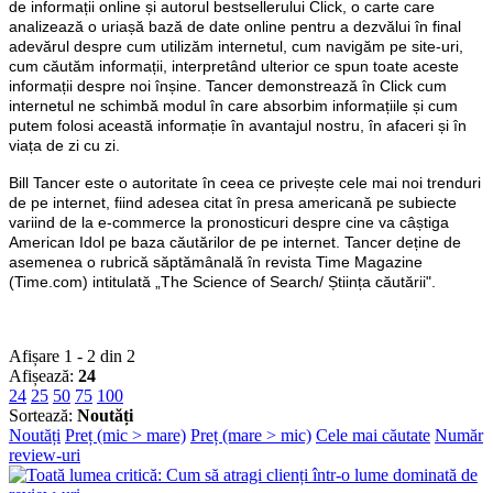
de informații online și autorul bestsellerului Click, o carte care
analizează o uriașă bază de date online pentru a dezvălui în final
adevărul despre cum utilizăm internetul, cum navigăm pe site-uri,
cum căutăm informații, interpretând ulterior ce spun toate aceste
informații despre noi înșine. Tancer demonstrează în Click cum
internetul ne schimbă modul în care absorbim informațiile și cum
putem folosi această informație în avantajul nostru, în afaceri și în
viața de zi cu zi.
Bill Tancer este o autoritate în ceea ce privește cele mai noi trenduri
de pe internet, fiind adesea citat în presa americană pe subiecte
variind de la e-commerce la pronosticuri despre cine va câștiga
American Idol pe baza căutărilor de pe internet. Tancer deține de
asemenea o rubrică săptămânală în revista Time Magazine
(Time.com) intitulată „The Science of Search/ Știința căutării".
Afișare 1 - 2 din 2
Afișează:
24
24
25
50
75
100
Sortează:
Noutăți
Noutăți
Preț (mic > mare)
Preț (mare > mic)
Cele mai căutate
Număr
review-uri