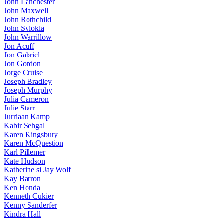
John Lanchester
John Maxwell
John Rothchild
John Sviokla
John Warrillow
Jon Acuff
Jon Gabriel
Jon Gordon
Jorge Cruise
Joseph Bradley
Joseph Murphy
Julia Cameron
Julie Starr
Jurriaan Kamp
Kabir Sehgal
Karen Kingsbury
Karen McQuestion
Karl Pillemer
Kate Hudson
Katherine si Jay Wolf
Kay Barron
Ken Honda
Kenneth Cukier
Kenny Sanderfer
Kindra Hall