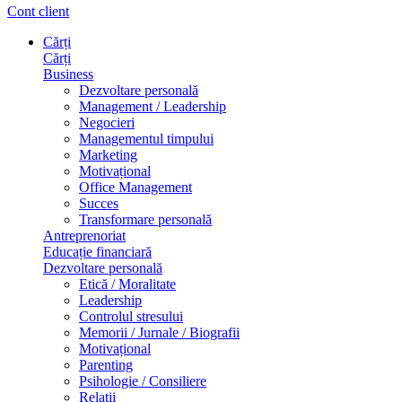
Cont client
Cărți
Cărți
Business
Dezvoltare personală
Management / Leadership
Negocieri
Managementul timpului
Marketing
Motivațional
Office Management
Succes
Transformare personală
Antreprenoriat
Educație financiară
Dezvoltare personală
Etică / Moralitate
Leadership
Controlul stresului
Memorii / Jurnale / Biografii
Motivațional
Parenting
Psihologie / Consiliere
Relații