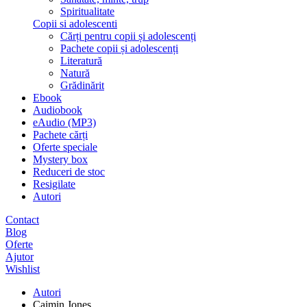
Spiritualitate
Copii si adolescenti
Cărți pentru copii și adolescenți
Pachete copii și adolescenți
Literatură
Natură
Grădinărit
Ebook
Audiobook
eAudio (MP3)
Pachete cărți
Oferte speciale
Mystery box
Reduceri de stoc
Resigilate
Autori
Contact
Blog
Oferte
Ajutor
Wishlist
Autori
Caimin Jones