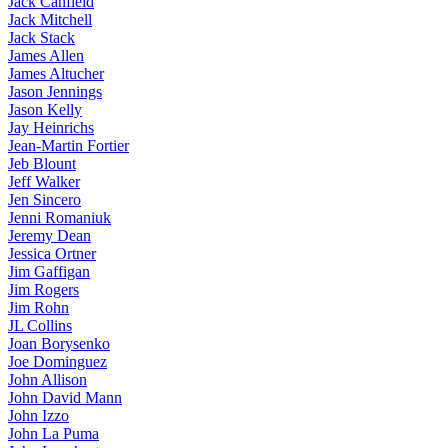
Jack Canfield
Jack Mitchell
Jack Stack
James Allen
James Altucher
Jason Jennings
Jason Kelly
Jay Heinrichs
Jean-Martin Fortier
Jeb Blount
Jeff Walker
Jen Sincero
Jenni Romaniuk
Jeremy Dean
Jessica Ortner
Jim Gaffigan
Jim Rogers
Jim Rohn
JL Collins
Joan Borysenko
Joe Dominguez
John Allison
John David Mann
John Izzo
John La Puma