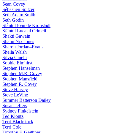
Sean Covey
Sébastien Spitzer
Seth Adam Smith
Seth Godin
Sfântul Ioan de Kronstadt
Sfântul Luca al Crimeii
Shakti Gawain
Shann Nix Jones
Sharon Jordan–Evans
Sheila Walsh
Silvia Cinelli
Sophie Elmhirst
Stephen Hanselman
Stephen M.R. Covey
Stephen Mansfield
Stephen R. Covey
Steve Harvey
Steve LeVine
Summer Batterson Dailey
Susan Jeffers
Sydney Finkelstein
Ted Klontz
Terri Blackstock
Terri Cole
Timothy F. Geithner