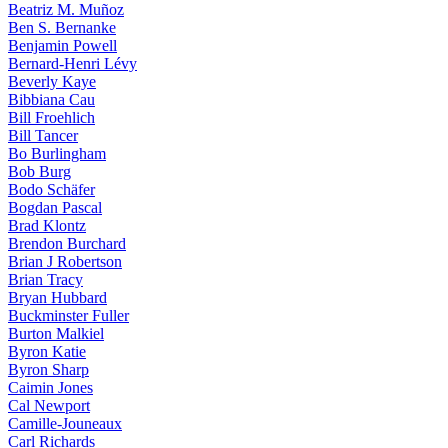
Beatriz M. Muñoz
Ben S. Bernanke
Benjamin Powell
Bernard-Henri Lévy
Beverly Kaye
Bibbiana Cau
Bill Froehlich
Bill Tancer
Bo Burlingham
Bob Burg
Bodo Schäfer
Bogdan Pascal
Brad Klontz
Brendon Burchard
Brian J Robertson
Brian Tracy
Bryan Hubbard
Buckminster Fuller
Burton Malkiel
Byron Katie
Byron Sharp
Caimin Jones
Cal Newport
Camille-Jouneaux
Carl Richards