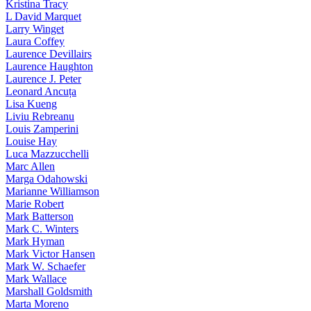
Kristina Tracy
L David Marquet
Larry Winget
Laura Coffey
Laurence Devillairs
Laurence Haughton
Laurence J. Peter
Leonard Ancuța
Lisa Kueng
Liviu Rebreanu
Louis Zamperini
Louise Hay
Luca Mazzucchelli
Marc Allen
Marga Odahowski
Marianne Williamson
Marie Robert
Mark Batterson
Mark C. Winters
Mark Hyman
Mark Victor Hansen
Mark W. Schaefer
Mark Wallace
Marshall Goldsmith
Marta Moreno