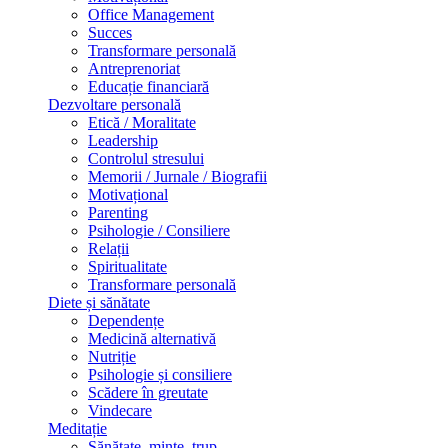
Office Management
Succes
Transformare personală
Antreprenoriat
Educație financiară
Dezvoltare personală
Etică / Moralitate
Leadership
Controlul stresului
Memorii / Jurnale / Biografii
Motivațional
Parenting
Psihologie / Consiliere
Relații
Spiritualitate
Transformare personală
Diete și sănătate
Dependențe
Medicină alternativă
Nutriție
Psihologie și consiliere
Scădere în greutate
Vindecare
Meditație
Sănătate, minte, trup