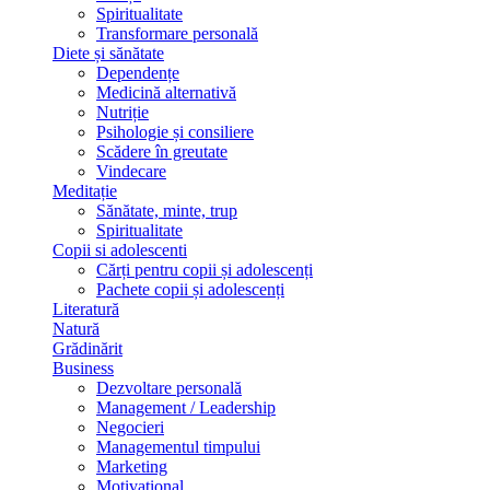
Spiritualitate
Transformare personală
Diete și sănătate
Dependențe
Medicină alternativă
Nutriție
Psihologie și consiliere
Scădere în greutate
Vindecare
Meditație
Sănătate, minte, trup
Spiritualitate
Copii si adolescenti
Cărți pentru copii și adolescenți
Pachete copii și adolescenți
Literatură
Natură
Grădinărit
Business
Dezvoltare personală
Management / Leadership
Negocieri
Managementul timpului
Marketing
Motivațional