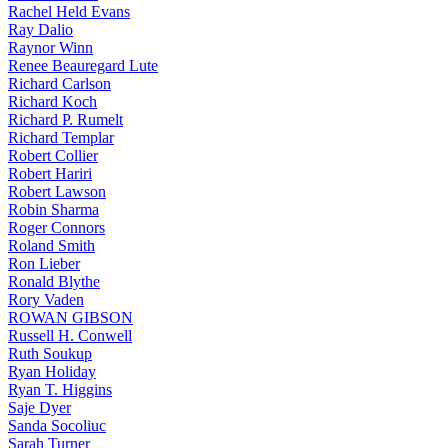
Rachel Held Evans
Ray Dalio
Raynor Winn
Renee Beauregard Lute
Richard Carlson
Richard Koch
Richard P. Rumelt
Richard Templar
Robert Collier
Robert Hariri
Robert Lawson
Robin Sharma
Roger Connors
Roland Smith
Ron Lieber
Ronald Blythe
Rory Vaden
ROWAN GIBSON
Russell H. Conwell
Ruth Soukup
Ryan Holiday
Ryan T. Higgins
Saje Dyer
Sanda Socoliuc
Sarah Turner