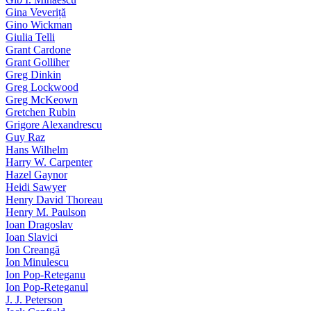
Gina Veveriță
Gino Wickman
Giulia Telli
Grant Cardone
Grant Golliher
Greg Dinkin
Greg Lockwood
Greg McKeown
Gretchen Rubin
Grigore Alexandrescu
Guy Raz
Hans Wilhelm
Harry W. Carpenter
Hazel Gaynor
Heidi Sawyer
Henry David Thoreau
Henry M. Paulson
Ioan Dragoslav
Ioan Slavici
Ion Creangă
Ion Minulescu
Ion Pop-Reteganu
Ion Pop-Reteganul
J. J. Peterson