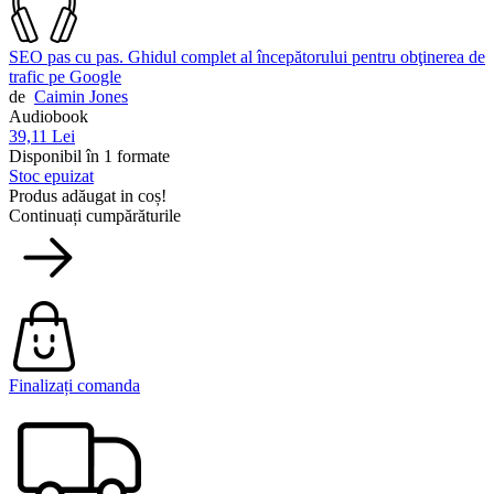
SEO pas cu pas. Ghidul complet al începătorului pentru obţinerea de
trafic pe Google
de
Caimin Jones
Audiobook
39,11 Lei
Disponibil în 1 formate
Stoc epuizat
Produs adăugat in coș!
Continuați cumpărăturile
Finalizați comanda