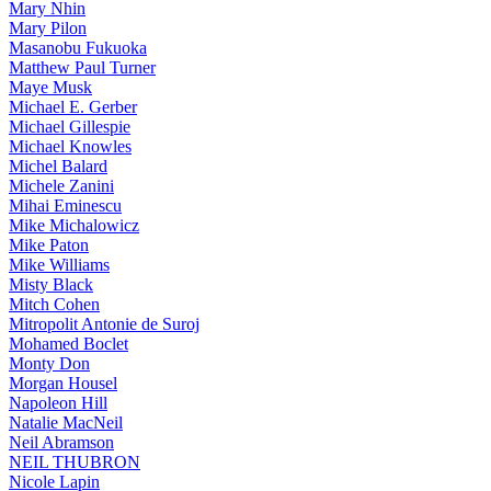
Mary Nhin
Mary Pilon
Masanobu Fukuoka
Matthew Paul Turner
Maye Musk
Michael E. Gerber
Michael Gillespie
Michael Knowles
Michel Balard
Michele Zanini
Mihai Eminescu
Mike Michalowicz
Mike Paton
Mike Williams
Misty Black
Mitch Cohen
Mitropolit Antonie de Suroj
Mohamed Boclet
Monty Don
Morgan Housel
Napoleon Hill
Natalie MacNeil
Neil Abramson
NEIL THUBRON
Nicole Lapin