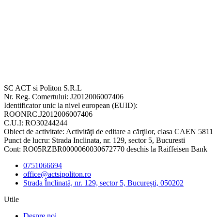
SC ACT si Politon S.R.L
Nr. Reg. Comertului: J2012006007406
Identificator unic la nivel european (EUID):
ROONRC.J2012006007406
C.U.I: RO30244244
Obiect de activitate: Activităţi de editare a cărţilor, clasa CAEN 5811
Punct de lucru: Strada Inclinata, nr. 129, sector 5, Bucuresti
Cont: RO05RZBR0000060030672770 deschis la Raiffeisen Bank
0751066694
office@actsipoliton.ro
Strada Înclinată, nr. 129, sector 5, București, 050202
Utile
Despre noi