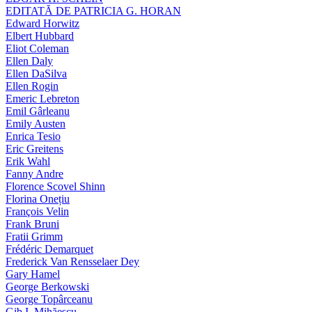
EDITATĂ DE PATRICIA G. HORAN
Edward Horwitz
Elbert Hubbard
Eliot Coleman
Ellen Daly
Ellen DaSilva
Ellen Rogin
Emeric Lebreton
Emil Gârleanu
Emily Austen
Enrica Tesio
Eric Greitens
Erik Wahl
Fanny Andre
Florence Scovel Shinn
Florina Onețiu
François Velin
Frank Bruni
Fratii Grimm
Frédéric Demarquet
Frederick Van Rensselaer Dey
Gary Hamel
George Berkowski
George Topârceanu
Gib I. Mihăescu