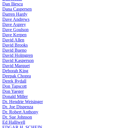
Dan Iliescu
Dana Caspersen
Darren Hardy
Dave Andrews
Dave Asprey
Dave Goulson
Dave Kerpen
David Allen
David Brooks
David Bueno
David Holmgren
David Kasperson
David Marquet
Deborah King
Deepak Chopra
Derek Rydall
Don Tapscott
Don Yaeger
Donald Miller
Dr. Hendrie Weisinger
Dr. Joe Dispenza
Dr. Robert Anthony
Dr. Sue Johnson
Ed Halliwell
EDGAR H. SCHEIN