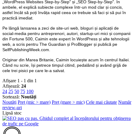
„WordPress Websites Step-by-Step" și „SEO Step-by-Step". În
ambele, el explică subiecte complexe într-un mod clar și concis,
astfel încât să poți învăța rapid ceea ce trebuie să faci și să pui în
practică imediat.
Pe lângă lansarea a zeci de site-uri web, bloguri și aplicații de
social-media pentru antreprenori, autori, startup-uri mici și companii
din Fortune 500, Caimin este expert în WordPress și alte tehnologii
web, a scris pentru The Guardian și ProBlogger și publică pe
SelfPublishingWeek.com.
Originar din Marea Britanie, Caimin locuiește acum în centrul Italiei.
Când nu scrie, își petrece timpul citind, pedalând și având grijă de
cele trei pisici pe care le-a salvat.
Afișare 1 - 1 din 1
Afișează:
24
24
25
50
75
100
Sortează:
Noutăți
Noutăți
Preț (mic > mare)
Preț (mare > mic)
Cele mai căutate
Număr
review-uri
Lipsă stoc