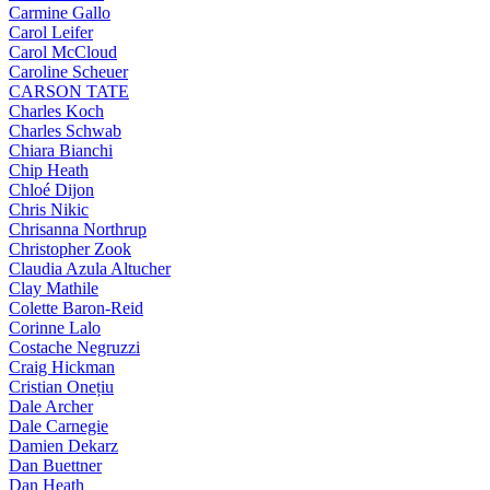
Carmine Gallo
Carol Leifer
Carol McCloud
Caroline Scheuer
CARSON TATE
Charles Koch
Charles Schwab
Chiara Bianchi
Chip Heath
Chloé Dijon
Chris Nikic
Chrisanna Northrup
Christopher Zook
Claudia Azula Altucher
Clay Mathile
Colette Baron-Reid
Corinne Lalo
Costache Negruzzi
Craig Hickman
Cristian Onețiu
Dale Archer
Dale Carnegie
Damien Dekarz
Dan Buettner
Dan Heath