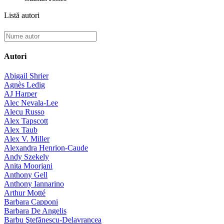
Listă autori
Autori
Abigail Shrier
Agnès Ledig
AJ Harper
Alec Nevala-Lee
Alecu Russo
Alex Tapscott
Alex Taub
Alex V. Miller
Alexandra Henrion-Caude
Andy Szekely
Anita Moorjani
Anthony Gell
Anthony Iannarino
Arthur Motté
Barbara Capponi
Barbara De Angelis
Barbu Ştefănescu-Delavrancea