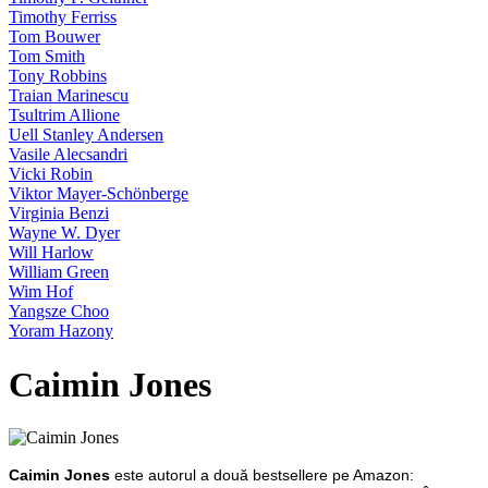
Timothy Ferriss
Tom Bouwer
Tom Smith
Tony Robbins
Traian Marinescu
Tsultrim Allione
Uell Stanley Andersen
Vasile Alecsandri
Vicki Robin
Viktor Mayer-Schönberge
Virginia Benzi
Wayne W. Dyer
Will Harlow
William Green
Wim Hof
Yangsze Choo
Yoram Hazony
Caimin Jones
Caimin Jones
este autorul a două bestsellere pe Amazon: