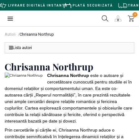
I
LIVRARE DIGITALĂ INSTANTĂ
PLATĂ SECURIZATĂ
TRANS
0
Autori
Chrisanna Northrup
Listă autori
Chrisanna Northrup
Chrisanna Northrup
este o autoare și
cercetătoare cunoscută pentru studiile ei în
domeniul relațiilor și comportamentului uman. Ea este co-
autoarea cărții „Reperul normalității”, în care prezintă rezultatele
unei ample cercetări despre relațiile romantice și fericirea
cuplurilor. Cartea explorează comportamentele și obiceiurile care
contribuie la relații sănătoase și fericite, oferind o perspectivă
interesantă bazată pe date și dovezi.
Prin cercetările și cărțile ei, Chrisanna Northrup aduce o
contribuție semnificativă în înțelegerea dinamicii relațiilor și a