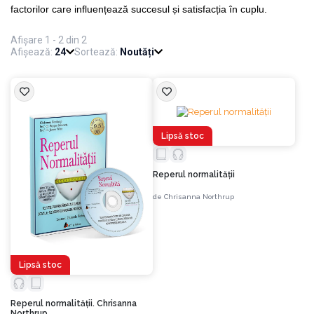
factorilor care influențează succesul și satisfacția în cuplu.
Afișare 1 - 2 din 2
Afișează:
24
Sortează:
Noutăți
Lipsă stoc
Reperul normalităţii
de
Chrisanna Northrup
Lipsă stoc
Reperul normalităţii. Chrisanna
Northrup