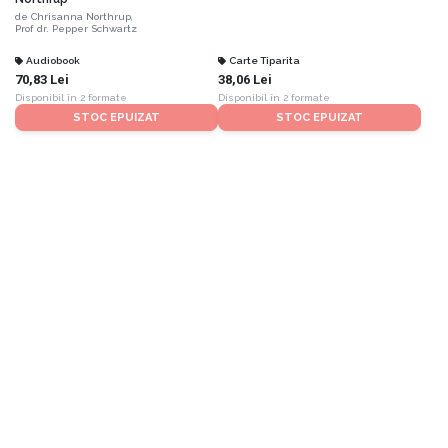
de
Chrisanna Northrup,
Prof dr. Pepper Schwartz
Audiobook
Carte Tiparita
70,83 Lei
38,06 Lei
Disponibil în 2 formate
Disponibil în 2 formate
STOC EPUIZAT
STOC EPUIZAT