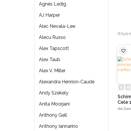
Agnès Ledig
AJ Harper
Alec Nevala-Lee
Afișare 
Alecu Russo
Alex Tapscott
Alex Taub
Alex V. Miller
Alexandra Henrion-Caude
Andy Szekely
Schim
Cele 1
Anita Moorjani
rezolv
de
Dan
Anthony Gell
Anthony Iannarino