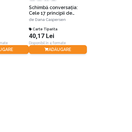
Schimbă conversația:
Cele 17 principii de
rezolvare a unui conflict
de
Dana Caspersen
Carte Tiparita
40,17 Lei
rmate
Disponibil în 4 formate
UGARE
ADĂUGARE