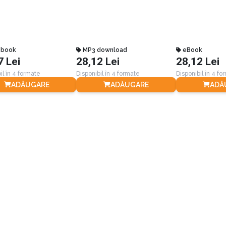
obook
MP3 download
eBook
7 Lei
28,12 Lei
28,12 Lei
il în 4 formate
Disponibil în 4 formate
Disponibil în 4 fo
ADĂUGARE
ADĂUGARE
ADĂ