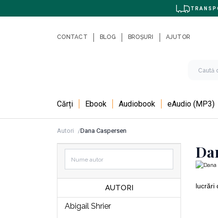
TRANSPO
CONTACT
BLOG
BROȘURI
AJUTOR
Cărți
Ebook
Audiobook
eAudio (MP3)
Autori
Dana Caspersen
Da
lucrări
AUTORI
Abigail Shrier