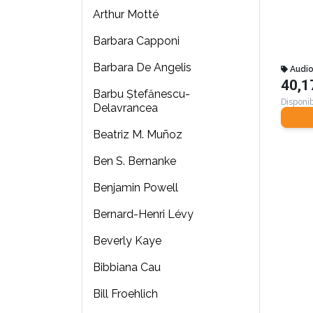
Arthur Motté
Barbara Capponi
Barbara De Angelis
Audi
40,1
Barbu Ştefănescu-
Disponib
Delavrancea
Beatriz M. Muñoz
Ben S. Bernanke
Benjamin Powell
Bernard-Henri Lévy
Beverly Kaye
Bibbiana Cau
Bill Froehlich