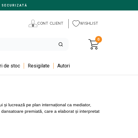
 SECURIZATĂ
CONT CLIENT
WISHLIST
0
i de stoc
Resigilate
Autori
ului și lucrează pe plan internațional ca mediator,
 dansatoare premiată, care a elaborat și interpretat