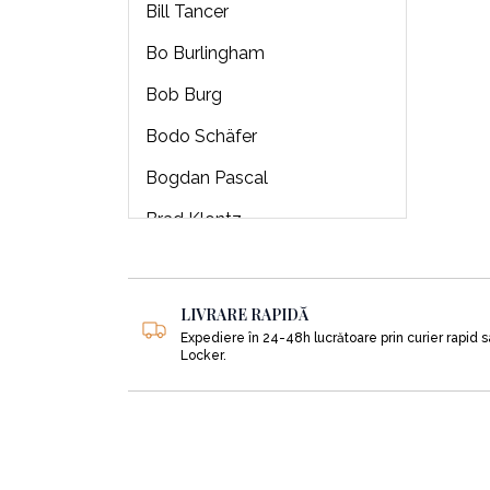
Bill Tancer
Bo Burlingham
Bob Burg
Bodo Schäfer
Bogdan Pascal
Brad Klontz
Brendon Burchard
Brian J Robertson
LIVRARE RAPIDĂ
Expediere în 24-48h lucrătoare prin curier rapid 
Brian Tracy
Locker.
Bryan Hubbard
Buckminster Fuller
Burton Malkiel