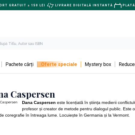
RT GRATUIT ≥ 150 LEI
LIVRARE DIGITALĂ INSTANTĂ
PLATĂ
Pachete cărți
Oferte speciale
Mystery box
Reducer
na Caspersen
Dana Caspersen
este licențiată în știința medierii conflict
profesor și creator de metode pentru dialogul public. Este o
 de coregrafie în întreaga lume. Locuiește în Germania și la Vermont.