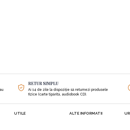
RETUR SIMPLU
sau
Ai 14 de zile la dispoziție să returnezi produsele
fizice (carte tipărită, audiobook CD).
UTILE
ALTE INFORMATII
UR
Despre noi
Cadouri
Literatură