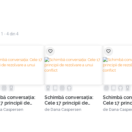
1 - 4 din 4
bă conversația:
Schimbă conversația:
Schimbă con
7 principii de
Cele 17 principii de
Cele 17 princ
are a unui conflict
rezolvare a unui conflict
rezolvare a u
a Caspersen
de
Dana Caspersen
de
Dana Caspe