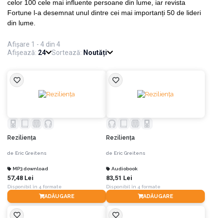
celor 100 cele mai influente persoane din lume, iar revista
Fortune l-a desemnat unul dintre cei mai importanți 50 de lideri
din lume.
Afișare 1 - 4 din 4
Afișează:
24
Sortează:
Noutăți
Rezilienţa
Rezilienţa
de
Eric Greitens
de
Eric Greitens
MP3 download
Audiobook
57,48 Lei
83,51 Lei
Disponibil în 4 formate
Disponibil în 4 formate
ADĂUGARE
ADĂUGARE