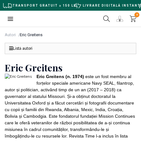
TRANSPORT GRATUIT ≥ 150 LEI
LIVRARE DIGITALĂ INSTANT
0
Autori
Eric Greitens
Listă autori
Eric Greitens
Eric Greitens (n. 1974)
este un fost membru al
forțelor speciale americane Navy SEAL, filantrop,
autor și politician, activând timp de un an (2017 – 2018) ca
guvernator al statului Missouri. Și-a obținut doctoratul la
Universitatea Oxford și a făcut cercetări și fotografii documentare
cu copii și familii din Rwanda, Albania, Mexic, India, Croația,
Bolivia și Cambodgia. Este fondatorul fundației Mission Continues
care le oferă veteranilor de război posibilitatea de a-și continua
misiunea în cadrul comunităților, transformându-le și
îmbogățindu-le cu resursele lor. Revista Time l-a inclus în lista