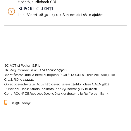
tipărită, audiobook CD).
SUPORT CLIENȚI
Luni-Vineri: 08:30 - 17:00. Suntem aici să te ajutăm.
SC ACT si Politon S.R.L
Nr. Reg. Comertului: J2012006007406
Identificator unic la nivel european (EUID): ROONRC.J2012006007406
C.U.I: RO30244244
Obiect de activitate: Activităţi de editare a cărţilor, clasa CAEN 5811
Punct de lucru: Strada Inclinata, nr. 129, sector 5, Bucuresti
Cont: RO05RZBR0000060030672770 deschis la Raiffeisen Bank
0751066694
office@actsipoliton.ro
Strada Înclinată, nr. 129, sector 5, București, 050202