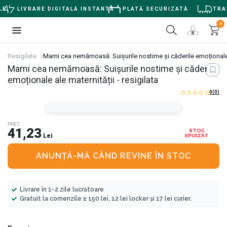
EI
LIVRARE DIGITALĂ INSTANTĂ
PLATĂ SECURIZATĂ
TRAN
0
Resigilate
Mami cea nemămoasă: Suișurile nostime și căderile emoționale al
Mami cea nemămoasă: Suișurile nostime și căderile
emoționale ale maternității - resigilata
0
(0)
PREȚ
41,23
STOC
Lei
EPUIZAT
ANUNȚĂ-MĂ CÂND REVINE ÎN STOC
Livrare în 1-2 zile lucrătoare
Gratuit la comenzile ≥ 150 lei, 12 lei locker și 17 lei curier.