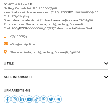
concentrează întotdeauna în orice afacere pe care o deţine. Dacă nu luaţi din
SC ACT si Politon S.R.L
această carte nimic altceva decât o concentrare obsesivă asupra alcătuirii
Nr. Reg. Comertului: J2012006007406
listei, aceasta tot ar valora de zece mii de ori mai mult decât aţi dat pe ea.
Identificator unic la nivel european (EUID): ROONRC.J2012006007406
C.U.I: RO30244244
Obiect de activitate: Activităţi de editare a cărţilor, clasa CAEN 5811
Punct de lucru: Strada Inclinata, nr. 129, sector 5, Bucuresti
Cont: RO05RZBR0000060030672770 deschis la Raiffeisen Bank
Această listă reprezintă pur şi simplu totalitatea oamenilor care s-au abonat
0751066694
la e-mailurile voastre. De regulă, există un formular pe site-ul vostru, unde
oamenii pot să-şi introducă adresele de e-mail pentru a se abona. Desigur că
office@actsipoliton.ro
trebuie să le oferiţi un motiv să se aboneze. Fie că ar putea să primească un
newsletter sau actualizări zilnice despre oferte speciale.
Strada Înclinată, nr. 129, sector 5, București, 050202
UTILE
Această bază de date cu clienţi potenţiali sau clienţi fideli este unul dintre
cele mai importante atuuri pentru afacerea voastră.
ALTE INFORMATII
URMARESTE-NE
Universul online are tendinţa să accelereze şi să intensifice totul. Aşa se
întâmplă şi cu lista. În universul online, lista este totul.