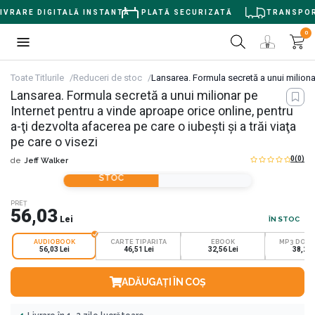
VRARE DIGITALĂ INSTANTĂ
PLATĂ SECURIZATĂ
TRANSPORT 
0
Toate Titlurile
Reduceri de stoc
Lansarea. Formula secretă a unui milionar 
Lansarea. Formula secretă a unui milionar pe
Internet pentru a vinde aproape orice online, pentru
a-ţi dezvolta afacerea pe care o iubeşti şi a trăi viaţa
pe care o visezi
0
(0)
de
Jeff Walker
REDUCERI DE
STOC
PREȚ
56,03
Lei
ÎN STOC
AUDIOBOOK
CARTE TIPARITA
EBOOK
MP3 DOW
56,03 Lei
46,51 Lei
32,56 Lei
38,24 
ADĂUGAȚI ÎN COȘ