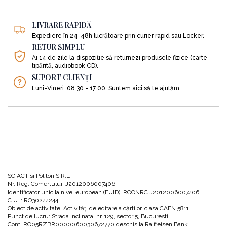
Ultimele șase capitole sunt despre cum se potrivește FLP în afacerea și în
viața voastră.
LIVRARE RAPIDĂ
Expediere în 24-48h lucrătoare prin curier rapid sau Locker.
RETUR SIMPLU
Ai 14 de zile la dispoziție să returnezi produsele fizice (carte
„Formula de Lansare a unui Produs” nu este ceva ușor sau automat. Implică,
tipărită, audiobook CD).
în mod categoric, muncă. Nu este un sistem de „îmbogățire rapidă”.
SUPORT CLIENȚI
Luni-Vineri: 08:30 - 17:00. Suntem aici să te ajutăm.
Mii de oameni creează acest tip de afaceri online mici, experimentale, foarte
profitabile. Iar cu FLP, aceștia elaborează lansări puternice de produse, care
generează aproape instantaneu vânzări și un impuls pentru afacerile lor.
Walker spune că, într-adevăr, este posibil să porniți de la zero, să vă
SC ACT si Politon S.R.L
dezvoltați rapid afacerea, iar rezultatele să crească rapid. Veți fi ghidați prin
Nr. Reg. Comertului: J2012006007406
Formulă pentru a reuși acest lucru, însă Jeff Walker vă prezintă și câteva
Identificator unic la nivel european (EUID): ROONRC.J2012006007406
secrete din lumea ascunsă a marketingului online. Este o lume unde o
C.U.I: RO30244244
Obiect de activitate: Activităţi de editare a cărţilor, clasa CAEN 5811
afacere în care vă lăsați călăuziți de propria experiență și pe care o conduceți
Punct de lucru: Strada Inclinata, nr. 129, sector 5, Bucuresti
de acasă cu minimum de personal (sau fără personal), poate deveni o
Cont: RO05RZBR0000060030672770 deschis la Raiffeisen Bank