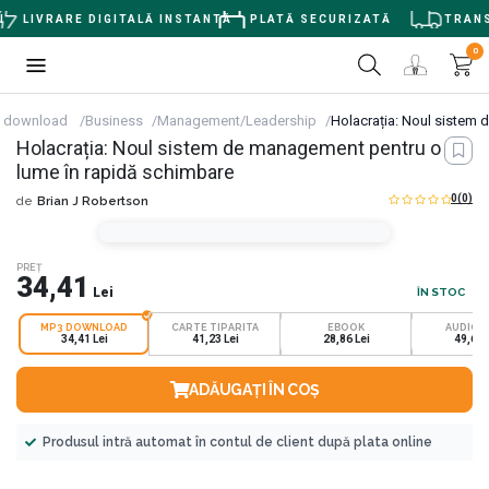
LIVRARE DIGITALĂ INSTANTĂ
PLATĂ SECURIZATĂ
TRANSP
0
 download
Business
Management/Leadership
Holacrația: Noul sistem
Holacrația: Noul sistem de management pentru o
lume în rapidă schimbare
0
(0)
de
Brian J Robertson
PREȚ
34,41
Lei
ÎN STOC
MP3 DOWNLOAD
CARTE TIPARITA
EBOOK
AUDIOB
34,41 Lei
41,23 Lei
28,86 Lei
49,69 
ADĂUGAȚI ÎN COȘ
Produsul intră automat în contul de client după plata online