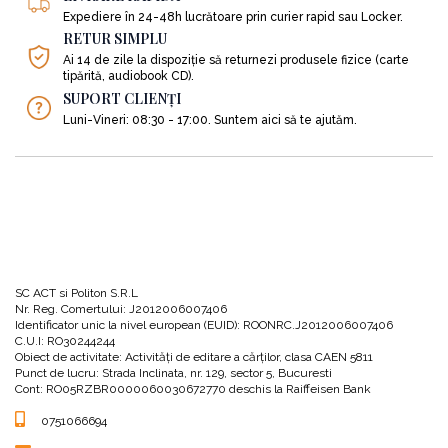
Audiobookul este structurat în trei părți, după cum urmează:
Expediere în 24-48h lucrătoare prin curier rapid sau Locker.
RETUR SIMPLU
Prima parte - Evoluția în acțiune: introducerea holacrației
Ai 14 de zile la dispoziție să returnezi produsele fizice (carte
tipărită, audiobook CD).
SUPORT CLIENȚI
În această primă parte a audiobookului vei afla cum se distribuie autoritatea
Luni-Vineri: 08:30 - 17:00. Suntem aici să te ajutăm.
în cadrul unei organizații holacratice, pornind de la întrebarea: cum oferi unei
organizații posibilitatea de a se auto-organiza eficient?
Tot aici facem cunoștință cu Tony Hsieh, directorul general al comerciantului
online Zappos. Acesta ne va arăta de ce compania sa înregistrează rezultate
mai bune din momentul în care a început să fie condusă ca un oraș.
Analogia cu modul în care funcționează corpul uman te va face să te
SC ACT si Politon S.R.L
Nr. Reg. Comertului: J2012006007406
îndoiești încă și mai mult de eficiența modului în care sunt conduse
Identificator unic la nivel european (EUID): ROONRC.J2012006007406
organizațiile astăzi:
C.U.I: RO30244244
Obiect de activitate: Activităţi de editare a cărţilor, clasa CAEN 5811
Punct de lucru: Strada Inclinata, nr. 129, sector 5, Bucuresti
„Imaginează-ți, de exemplu, că leucocitele tale, atunci când ar
Cont: RO05RZBR0000060030672770 deschis la Raiffeisen Bank
sesiza prezența unei boli, ar trebui să trimită această informație
0751066694
minții conștiente și ar trebui să aștepte să îți dai acordul pentru
producerea anticorpilor. Sau că glandele suprarenale, sesizând