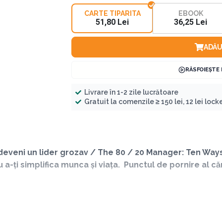
CARTE TIPARITA
EBOOK
51,80 Lei
36,25 Lei
ADĂU
RĂSFOIEȘTE
Livrare în 1-2 zile lucrătoare
Gratuit la comenzile ≥ 150 lei, 12 lei locker
eveni un lider grozav / The 80 / 20 Manager: Ten Way
a-ți simplifica munca și viața. Punctul de pornire al că
„Când munca e o plăcere, viața-i frumoasă!