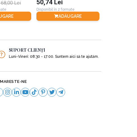
50,74 Lei
51,80 Lei
168,00 Lei
mate
Disponibil în 2 formate
Disponibil în 3 for
UGARE
ADĂUGARE
ADĂ
SUPORT CLIENȚI
Luni-Vineri: 08:30 - 17:00. Suntem aici să te ajutăm.
MARESTE-NE