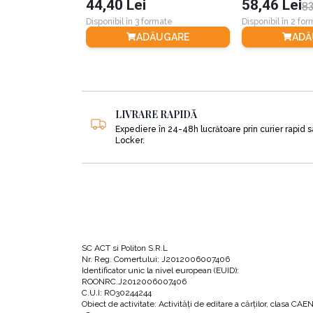
44,40 Lei
58,46 Lei
83
Disponibil în 3 formate
Disponibil în 2 fo
2.
Cine ar putea sponsoriza ideea?
ADĂUGARE
ADĂ
3.
Cine obține rezultate de excepție și cum?
4.
Cum pot să obțin o îmbunătățire într-un ra
LIVRARE RAPIDĂ
Expediere în 24-48h lucrătoare prin curier rapid 
5.
Cum pot să obțin mult mai mult cu mult ma
Locker.
6.
Care este cel mai important dintre clienții 
7.
Care este singura constrângere care mă reț
După ce vei parcurge acest capitol vei ști:
SC ACT si Politon S.R.L
Nr. Reg. Comertului: J2012006007406
Identificator unic la nivel european (EUID):
•
Care sunt cei 20% din clienții tăi de care să ai 
ROONRC.J2012006007406
C.U.I: RO30244244
Obiect de activitate: Activităţi de editare a cărţilor, clasa CAE
•
Care sunt cele 20% dintre produsele tale pe