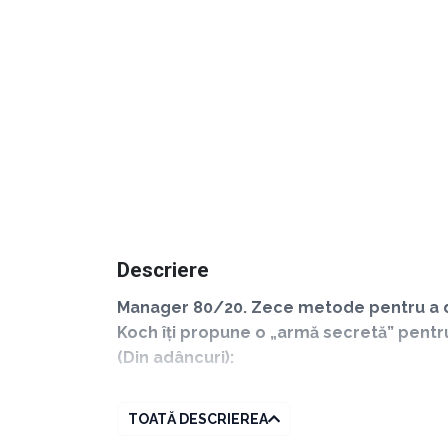
Descriere
Manager 80/20. Zece metode pentru a d
Koch îți propune o „armă secretă” pentru 
(Din adâncuri):
TOATĂ DESCRIEREA