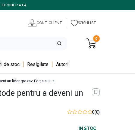
 SECURIZATĂ
CONT CLIENT
WISHLIST
0
i de stoc
Resigilate
Autori
 un lider grozav. Ediția a III- a
ode pentru a deveni un
0
(0)
ÎN STOC