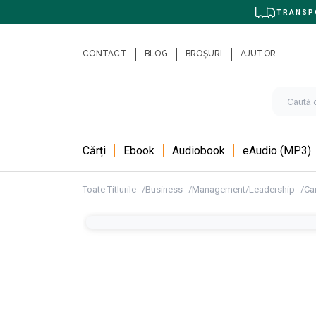
TRANSPO
CONTACT
BLOG
BROȘURI
AJUTOR
Cărți
Ebook
Audiobook
eAudio (MP3)
Toate Titlurile
Business
Management/Leadership
Car