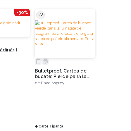
 că majoritatea rezultatelor decurg din
-30%
 în secolul XIX, autorul exemplificând astfel
ădinărit
Secretul veac
de
Robert Collie
mai relaxat, bazate pe aplicarea principiului
Bulletproof. Cartea de
bucate: Pierde până la
jumătate de kilogram pe
de
Dave Asprey
zi, crește-ți energia și
scapă de poftele
alimentare. Ediția a II-a
n urma căreia va afla dacă există niște
 deloc profitabili. Autorul te va ghida să faci
ntrebări:
Carte Tiparita
Carte Tiparita