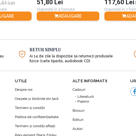
51,80 Lei
117,60 Lei
,51 Lei
rmate
Disponibil în 4 formate
Disponibil în 2 for
UGARE
ADĂUGARE
ADĂ
port unu la șaisprezece?
RETUR SIMPLU
sau
Ai 14 de zile la dispoziție să returnezi produsele
i puțin?
fizice (carte tipărită, audiobook CD).
mei?
UTILE
ALTE INFORMATII
UR
ine?
Despre noi
Cadouri
Literatură
Orașele și librăriile din țară
Psalmii
Termeni şi condiţii
Brosuri
Politica de confidenţialitate
grijă;
Edituri
Termeni şi condiţii afiliaţi
Autori
N
 care să le promovezi;
Regulament Black Friday