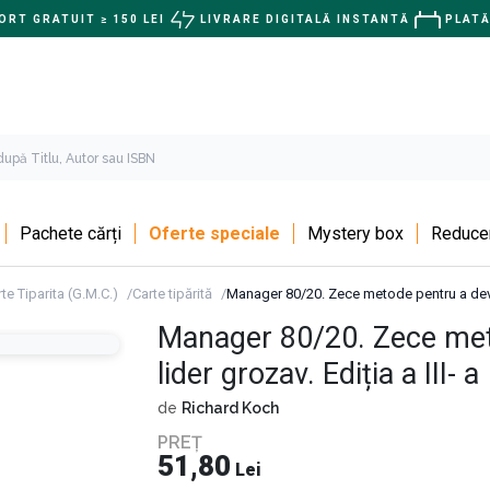
RT GRATUIT ≥ 150 LEI
LIVRARE DIGITALĂ INSTANTĂ
PLATĂ
Pachete cărți
Oferte speciale
Mystery box
Reducer
te Tiparita (G.M.C.)
Carte tipărită
Manager 80/20. Zece metode pentru a deveni
Manager 80/20. Zece met
lider grozav. Ediția a III- a
de
Richard Koch
PREȚ
51,80
Lei