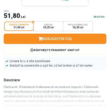
PREȚ
51,80
Lei
ÎN STOC
CARTE TIPARITA
EBOOK
MP3 DOWNLOAD
51,80 Lei
36,25 Lei
36,25 Lei
ADĂUGAȚI ÎN COȘ
RĂSFOIEȘTE FRAGMENT GRATUIT
Livrare în 1-2 zile lucrătoare
Gratuit la comenzile ≥ 150 lei, 12 lei locker și 17 lei curier.
Descriere
Clockwork: Proiectează-ți afacerea să se conducă singură / Clockwork:
Design Your Business to Run Itself de Mike Michalowicz este cartea de
antreprenoriat care te va ajuta să treci de la „sunt foarte prins cu afacerea
mea” la „afacerea mea funcționează pe pilot automat, astfel încât eu mă pot
bucura de mai multă libertate, timp liber și momente dragi petrecute alături