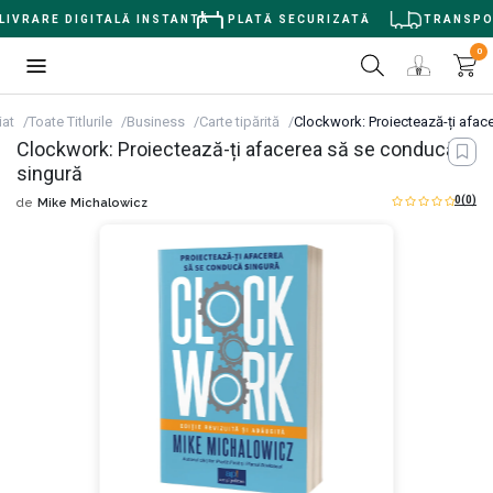
IVRARE DIGITALĂ INSTANTĂ
PLATĂ SECURIZATĂ
TRANSPORT
0
iat
Toate Titlurile
Business
Carte tipărită
Clockwork: Proiectează-ți afac
Clockwork: Proiectează-ți afacerea să se conducă
singură
0
(0)
de
Mike Michalowicz