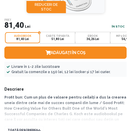
REDUCERI DE
STOC
PREȚ
81,40
Lei
ÎN STOC
AUDIOBOOK
CARTE TIPARITA
EBOOK
MP3 DOW
81,40 Lei
51,80 Lei
36,26 Lei
56,98 
ADĂUGAȚI ÎN COȘ
Livrare în 1-2 zile lucrătoare
Gratuit la comenzile ≥ 150 lei, 12 lei locker și 17 lei curier.
Descriere
Profit bun: Cum un plus de valoare pentru ceilalți a dus la crearea
uneia dintre cele mai de succes companii din lume / Good Profit:
How Creating Value for Others Built One of the World's Most
Successful Companies de Charles G. Koch este audiobookul pe
care îl vor asculta cu interes toți cei care conduc sau dețin un
business. Asta pentru că autorul și totodată CEO-ul corporației
TOATĂ DESCRIEREA
Koch Industries - evaluată la 100 de miliarde de dolari -, își