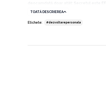
deocamdată doar atât: Secretul este EFE
printr-o serie de alegeri mici și inteligen
TOATĂ DESCRIEREA
Etichete:
#dezvoltarepersonala
Tony Robbins cel care se autointitulează „ant
compus”:
„Efectul compus se bazează pe un principiu
modelează destinul. Viitorul este așa cum 
o dorești, fie spre dezastru. De fapt, to
și numai doi milimetri, traiectoria ți se 
monstruoase. Hrana pe care o mănânci, sl
toate aceste decizii îți modelează viața p
Însă vestea bună este că schimbarea stă 
Așadar, citește doar câte trei pagini dintr-o ca
fiecare săptămână și în 10 ani această sumă de 