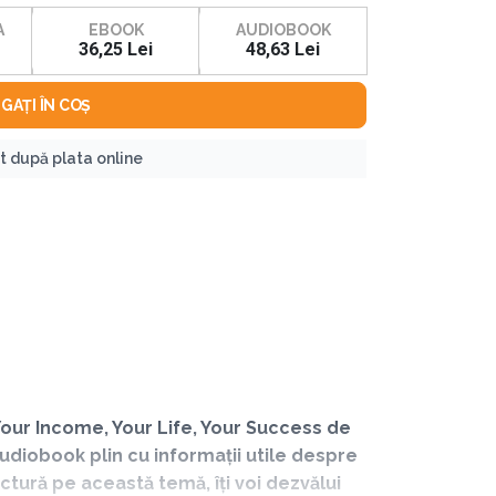
A
EBOOK
AUDIOBOOK
36,25 Lei
48,63 Lei
GAȚI ÎN COȘ
nt după plata online
Your Income, Your Life, Your Success de
audiobook plin cu informații utile despre
ectură pe această temă, îți voi dezvălui