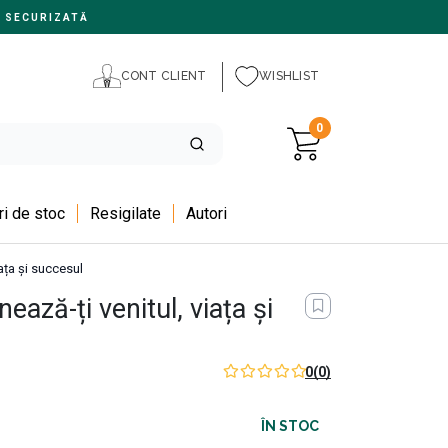
 SECURIZATĂ
CONT CLIENT
WISHLIST
0
i de stoc
Resigilate
Autori
ața și succesul
ază-ți venitul, viața și
0
(0)
ÎN STOC