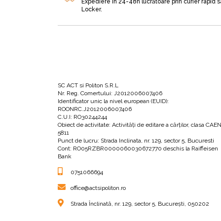
Expediere în 24-48h lucrătoare prin curier rapid 
pot ajuta să compensezi lipsurile naturale, da
Locker.
autorul:
„Persoana care are o motivație clară, 
SC ACT si Politon S.R.L
Nr. Reg. Comertului: J2012006007406
Tot aici vei descoperi cinci strategii pentru el
Identificator unic la nivel european (EUID):
ROONRC.J2012006007406
timp bune obiceiuri.
C.U.I: RO30244244
Obiect de activitate: Activităţi de editare a cărţilor, clasa CAE
5811
Punct de lucru: Strada Inclinata, nr. 129, sector 5, Bucuresti
Capitolul 4. – Dinamică
Cont: RO05RZBR0000060030672770 deschis la Raiffeisen
Bank
0751066694
În acest capitol autorul v-o prezintă pe Mărea
negativ. Vei afla așadar că, până și succesul ar
office@actsipoliton.ro
început să aluneci pe panta insuccesului, risc
Strada Înclinată, nr. 129, sector 5, București, 050202
repaus tind să rămână în repaus: acesta este