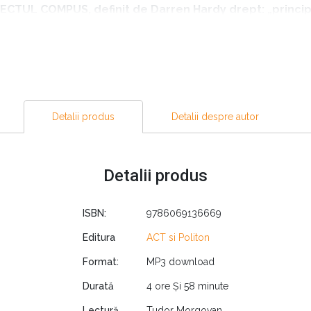
CTUL COMPUS, definit de Darren Hardy drept: „principiu
te”.
renorul succesului” a rezumat pe înțelesul tuturor esența ace
Detalii produs
Detalii despre autor
 pe care l-am folosit și eu în viață și în cursurile mele;
ți-l faci. Deciziile mărunte, de zi cu zi, te vor conduce, 
cmai deciziile cele mai mărunte sunt cele care îți modele
Detalii produs
va schimba; o decizie din trecut aparent măruntă, insign
ujba pe care o ai, oamenii cu care te însoțești, modul 
ISBN:
9786069136669
e care o duci în prezent și, mai presus de toate, felul î
Editura
ACT si Politon
în puterea ta.”
Format:
MP3 download
rte înainte de culcare, și tot vei fi mai câștigat decât dacă nu a
Durată
4 ore Și 58 minute
nimic se va transforma într-o mică avere, renunță la ronțăit, și
Lectură
Tudor Morgovan