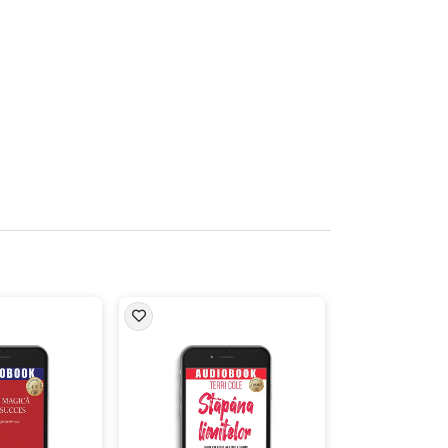
de operare numit Efectul compus, fiind
e puterea disciplinei, datorită căreia,
olari. La douăzeci de ani, aveam propria
 pe an, iar la douăzeci și șapte de ani,
este 50 de milioane de dolari.”
i pe măsură ce au aplicat Efectul compus,