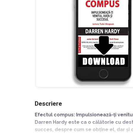
Descriere
Efectul compus: Impulsionează-ți venitu
Darren Hardy este ca o călătorie cu desti
succes, despre cum se obține el, dar și cu