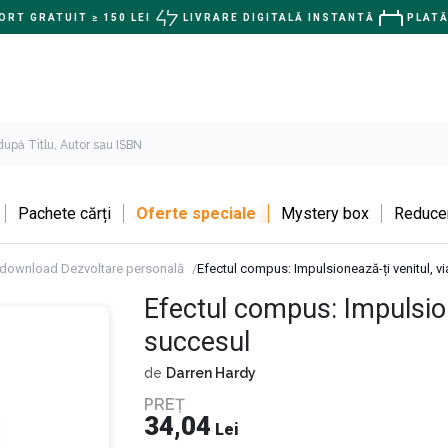
RT GRATUIT ≥ 150 LEI
LIVRARE DIGITALĂ INSTANTĂ
PLATĂ
Pachete cărți
Oferte speciale
Mystery box
Reducer
download Dezvoltare personală
Efectul compus: Impulsionează-ți venitul, vi
Efectul compus: Impulsione
succesul
de
Darren Hardy
PREȚ
34,04
Lei