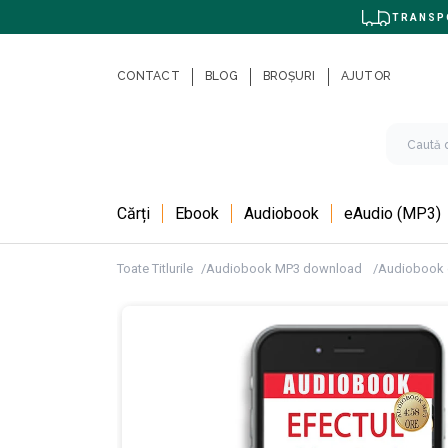
TRANSPO
CONTACT
BLOG
BROȘURI
AJUTOR
Cărți
Ebook
Audiobook
eAudio (MP3)
Toate Titlurile
Audiobook MP3 download
Audiobook 