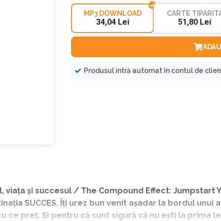
MP3 DOWNLOAD
CARTE TIPARIT
34,04 Lei
51,80 Lei
ADĂU
Produsul intră automat în contul de clie
l, viața și succesul / The Compound Effect: Jumpstart 
nația SUCCES. Îți urez bun venit așadar la bordul unui 
 ce preț. Și pentru că sunt sigură că nu ești la prima l