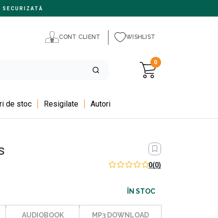
 SECURIZATĂ
CONT CLIENT
WISHLIST
0
i de stoc
Resigilate
Autori
s
0
(0)
ÎN STOC
AUDIOBOOK
MP3 DOWNLOAD