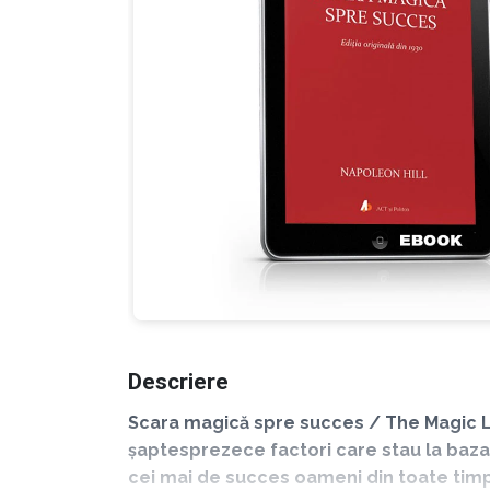
Descriere
Scara magică spre succes / The Magic La
șaptesprezece factori care stau la baza f
cei mai de succes oameni din toate timp