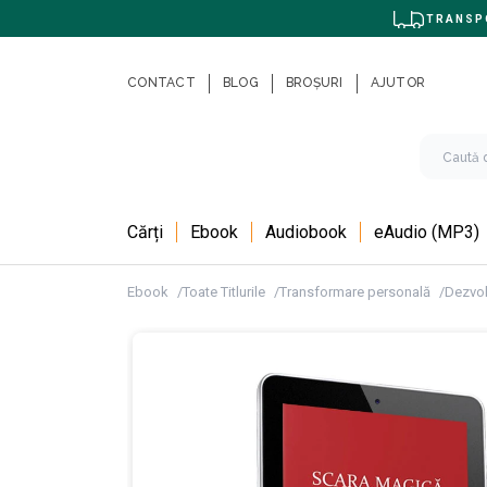
TRANSPO
CONTACT
BLOG
BROȘURI
AJUTOR
Cărți
Ebook
Audiobook
eAudio (MP3)
Ebook
Toate Titlurile
Transformare personală
Dezvol