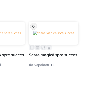
torul celor 17 factori care alcătuiesc legea succesului. Acești 
te să-și stimuleze mintea până când o aduce într-o stare inten
tisface dorința respectivă.
 spre succes
Scara magică spre succes
orbește despre cele mai mici particule care alcătuiesc fiecare 
estuia în transmiterea gândurilor, dar și despre cum anumite 
l
de
Napoleon Hill
.
ură cu gândurile care „răsar brusc” în mintea unui om și eventua
t context, „mintea superioară” este definită ca „orice grup de oa
plică principiul chimiei minții prin care se creează o „Minte S
re a minții. Întrebarea „De ce nu se realizează bărbații înainte