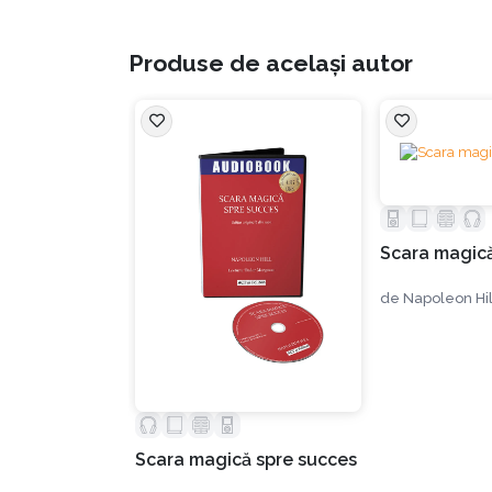
cărții cum putem obține tot ce ne dorim cu aju
despre succes.
Produse de același autor
1. Lecția 1 - Mintea superioară:
Oricine poa
lucruri ieșite din comun în încercarea de a sa
Scara magică
În acest capitol extrem de interesant autorul v
emise de acestea, despre vid și importanța ac
de
Napoleon Hil
nefiind rezultatul propriului proces de gândire
Tot aici regăsim o teorie interesantă în legăt
captivante cu privire la chimia minții. În aces
unei armonii perfecte”. Aflăm tot aici cum se a
Scara magică spre succes
și care sunt cele zece surse majore de accelera