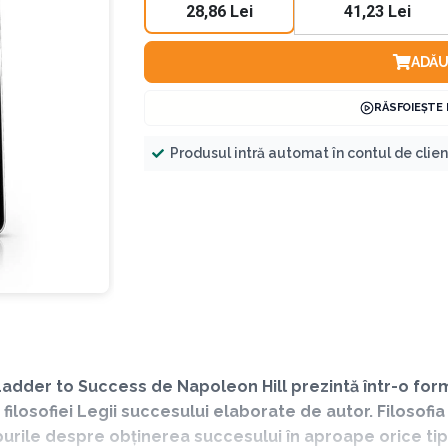
28,86 Lei
41,23 Lei
ADĂU
RĂSFOIEȘTE
Produsul intră automat în contul de clie
dder to Success de Napoleon Hill prezintă într-o form
ilosofiei Legii succesului elaborate de autor. Filosofia
urile despre obținerea succesului în aproape orice tip