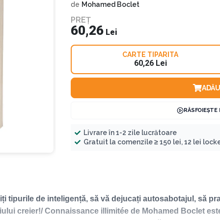
de
Mohamed Boclet
PREȚ
60,26
Lei
CARTE TIPARITA
60,26 Lei
ADĂU
RĂSFOIEȘTE
Livrare în 1-2 zile lucrătoare
Gratuit la comenzile ≥ 150 lei, 12 lei locker
tipurile de inteligență, să vă dejucați autosabotajul, să pra
priului creier!/ Connaissance illimitée de Mohamed Boclet est