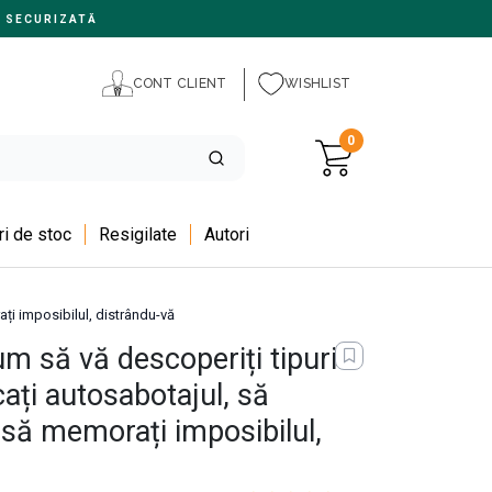
 SECURIZATĂ
CONT CLIENT
WISHLIST
0
i de stoc
Resigilate
Autori
ați imposibilul, distrându-vă
m să vă descoperiți tipurile
cați autosabotajul, să
și să memorați imposibilul,