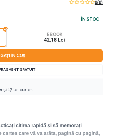
0
(0)
ÎN STOC
EBOOK
42,18 Lei
GAȚI ÎN COȘ
 FRAGMENT GRATUIT
 și 17 lei curier.
cticați citirea rapidă și să memorați
e cartea care vă va arăta, pagină cu pagină,