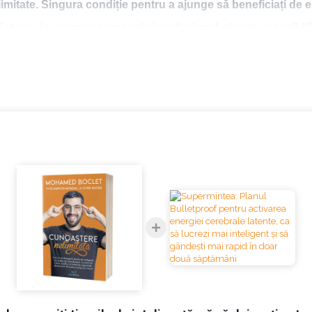
mitate. Singura condiție pentru a ajunge să beneficiați de el
stare, de progres personal și profesional, și este accesibilă
bândi eficiență și a obține rezultate.
în condițiile ideale, astfel încât să devină un aliat în viața voastr
sibilul.
minante de inteligență.
sori, medici și toți cei care sunt de acord cu faptul că nu ar treb
igranți africani care au decis să se stabilească în Franța. Tatăl 
lit în Franța cu scopul de a le oferi o viață mai bună celor șapte 
ar la vârsta de 12 ani, avea să se îmbolnăvească de diabet. Cu to
a, hotărând să se specializeze în inginerie electrică și inform
crederea superiorilor. După patru ani, se mută la Montpellier, î
ă urmeze un curs de citire rapidă. Cursul îl ajută să își descoper