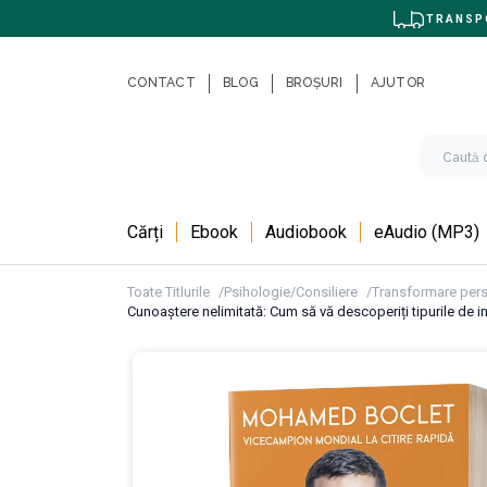
TRANSPO
CONTACT
BLOG
BROȘURI
AJUTOR
Cărți
Ebook
Audiobook
eAudio (MP3)
Toate Titlurile
Psihologie/Consiliere
Transformare per
Cunoaștere nelimitată: Cum să vă descoperiți tipurile de in