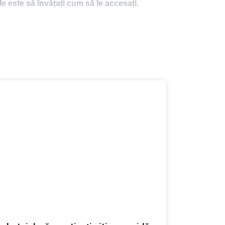
e este să învățați cum să le accesați.
 tuturor.”
ă.
ui să ne oprim niciodată din învățat.
său, zidar, și mama sa, casnică (ambii
copii ai lor. Din păcate, în primii ani de școală,
ate acestea, mai târziu va fi admis
atică industrială. Se angajează la o mare
mpreună cu soția lui, unde i se naște și primul
e pasiunea pentru cărți, dar și pentru