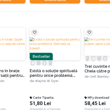
Bestseller
Trei cuvinte 
s în braţe.
Există o soluție spirituală
Cheia către 
saţii pentru
pentru orice problemă.
și plenitudin
de
Uell Stanley
ire. Ediția a
Reînvață să trăiești!
son
de
Wayne W. Dyer
Carte Tiparita
MP3 download
51,80 Lei
58,45 Lei
rmate
Disponibil în 4 formate
Disponibil în 4 fo