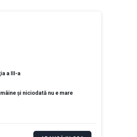
l, indiferent de ce vă impune societatea. Aveți
 abundență. Fiecare om este o combinație unică
e special pentru voi.
a a III-a
e mâine și niciodată nu e mare