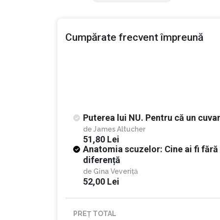
Aveți dreptul să spuneți „nu” lucrurilor care 
dreptul să spuneți „nu” la orice stă în calea
de ADN, mediu, cultură și experiențe personale
Cumpărate frecvent împreună
Citiți mai multe informații despre cart
Puterea lui NU. Pentru că un cuvan
de
James Altucher
51,80 Lei
Anatomia scuzelor: Cine ai fi fără
diferență
de
Gina Veveriță
52,00 Lei
PREȚ TOTAL