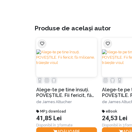
Produse de același autor
Alege-te pe tine însuţi.
Alege-te pe t
POVEȘTILE. Fii fericit, fă
POVEȘTILE. Fii fericit, fă
milioane, trăieşte visul
milioane, tră
de
James Altucher
de
James Altuc
MP3 download
eBook
41,85 Lei
24,53 Lei
Disponibil în 3 formate
Disponibil în 3 fo
ADĂUGARE
ADĂ