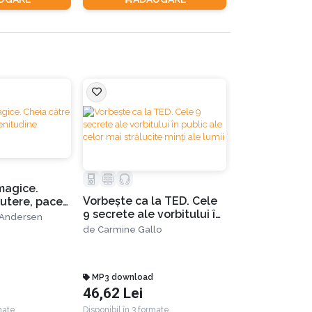
magice.
Vorbește ca la TED. Cele
putere, pace
Trezește uriaș
9 secrete ale vorbitului în
e
 Andersen
Cum să preiei
public ale celor mai
de
Carmine Gallo
controlul des
strălucite minți ale lumii
de
Tony Robbins
mental, emoțio
financiar!
MP3 download
Audiobook
46,62 Lei
141,66 Lei
rmate
Disponibil în 3 formate
Disponibil în 4 for