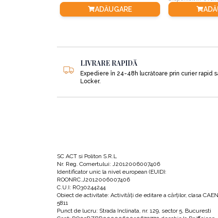
ADĂUGARE
ADĂ
LIVRARE RAPIDĂ
Expediere în 24-48h lucrătoare prin curier rapid 
Locker.
SC ACT si Politon S.R.L
Nr. Reg. Comertului: J2012006007406
Identificator unic la nivel european (EUID):
ROONRC.J2012006007406
C.U.I: RO30244244
Obiect de activitate: Activităţi de editare a cărţilor, clasa CAE
5811
Punct de lucru: Strada Inclinata, nr. 129, sector 5, Bucuresti