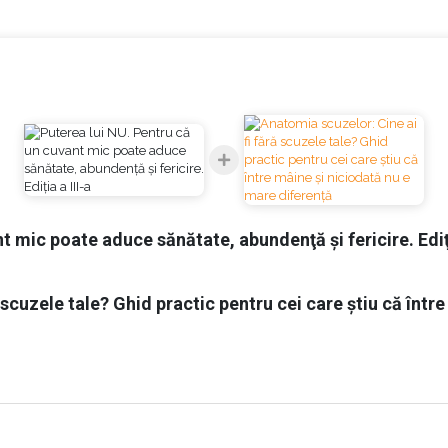
vă afectează în mod direct. Aveți dreptul să vă alegeți anturaju
 forței voastre creatoare și o împiedică să vă aducă o viață de
. Pentru ca voi să spuneți „da” la ceva, acel ceva trebuie să fi
ea "Puterea lui NU"
t mic poate aduce sănătate, abundenţă şi fericire. Ediţi
 scuzele tale? Ghid practic pentru cei care știu că într