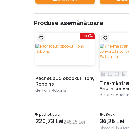
Produse asemănătoare
-10%
Pachet audiobookuri Tony
Ţine-mă stran
Robbins
Șapte conver
de
Tony Robbins
o viaţă de iub
de
Dr. Sue John
II-a
pachet carți
eBook
220,73 Lei
36,26 Lei
245,25 Lei
Disponibil în 4 fo