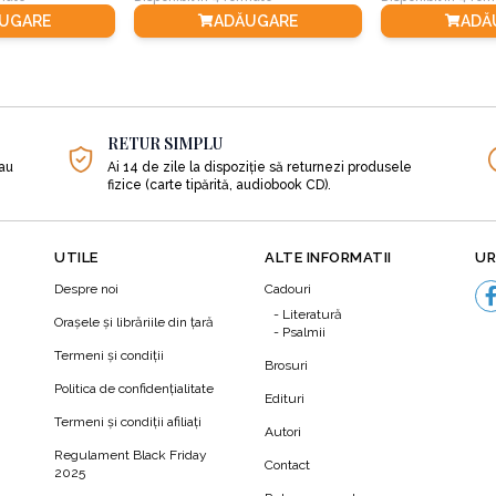
UGARE
ADĂUGARE
ADĂ
RETUR SIMPLU
sau
Ai 14 de zile la dispoziție să returnezi produsele
fizice (carte tipărită, audiobook CD).
UTILE
ALTE INFORMATII
UR
Despre noi
Cadouri
Literatură
Orașele și librăriile din țară
Psalmii
Termeni şi condiţii
Brosuri
Politica de confidenţialitate
Edituri
Termeni şi condiţii afiliaţi
Autori
N
Regulament Black Friday
Contact
2025