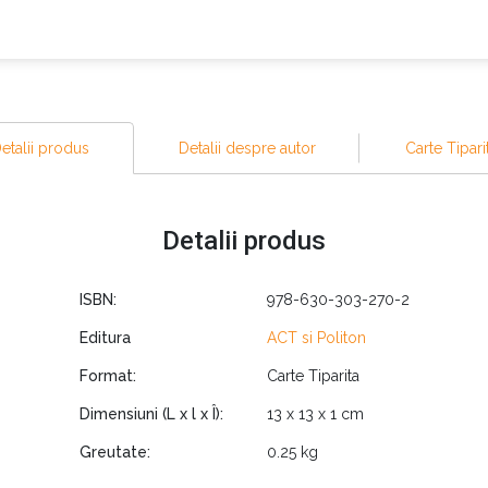
etalii produs
Detalii despre autor
Carte Tipari
Detalii produs
ISBN:
978-630-303-270-2
Editura
ACT si Politon
Format:
Carte Tiparita
Dimensiuni (L x l x Î):
13 x 13 x 1 cm
Greutate:
0.25 kg