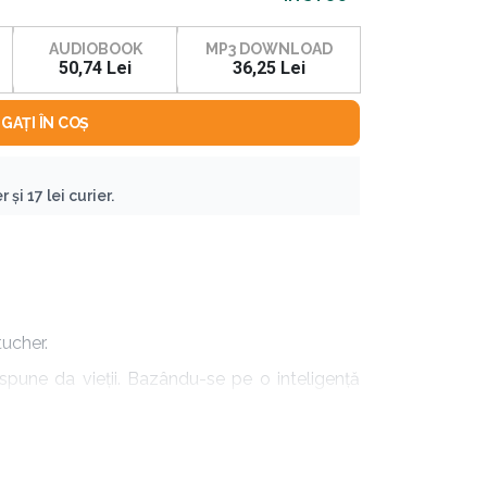
AUDIOBOOK
MP3 DOWNLOAD
50,74 Lei
36,25 Lei
GAȚI ÎN COȘ
 și 17 lei curier.
tucher.
spune da vieţii. Bazându-se pe o inteligenţă
rietate de căi ce ne ȋmpiedică să fim pe deplin
ns de curajos să le urmezi exemplul!” (Cheryl