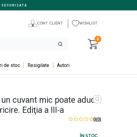
 SECURIZATĂ
CONT CLIENT
WISHLIST
0
i de stoc
Resigilate
Autori
ă un cuvant mic poate aduce
cire. Ediţia a III-a
0
(0)
ÎN STOC