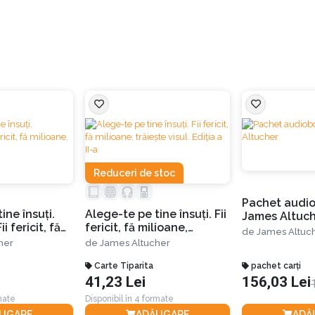
Reduceri de stoc
Pachet audio
ine însuţi.
Alege-te pe tine însuţi. Fii
James Altuc
fericit, fă milioane,
de
James Altuc
ieşte visul
trăieşte visul. Ediția a II-a
her
de
James Altucher
Carte Tiparita
pachet carți
41,23 Lei
156,03 Lei
rmate
Disponibil în 4 formate
UGARE
ADĂUGARE
ADĂ