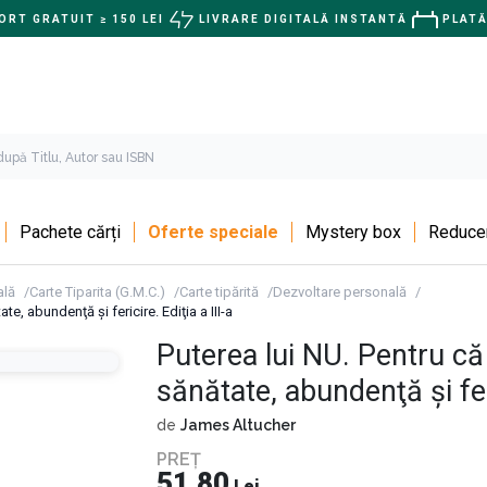
RT GRATUIT ≥ 150 LEI
LIVRARE DIGITALĂ INSTANTĂ
PLATĂ
Pachete cărți
Oferte speciale
Mystery box
Reducer
ală
Carte Tiparita (G.M.C.)
Carte tipărită
Dezvoltare personală
, abundenţă şi fericire. Ediţia a III-a
Puterea lui NU. Pentru c
sănătate, abundenţă şi feri
de
James Altucher
PREȚ
51,80
Lei