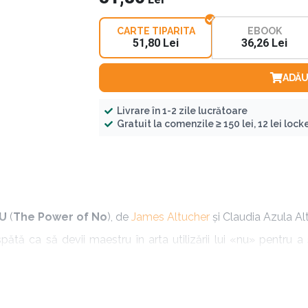
CARTE TIPARITA
EBOOK
51,80 Lei
36,26 Lei
ADĂU
Livrare în 1-2 zile lucrătoare
Gratuit la comenzile ≥ 150 lei, 12 lei locker
NU
(
The Power of No
), de
James Altucher
și Claudia Azula Al
ă ca să devii maestru în arta utilizării lui «nu» pentru a 
c cititorul ȋntr-o neaşteptată călătorie, care explorează o va
 de o magie care ȋţi poate schimba viaţa, dacă eşti îndeaju
e Self Care”)