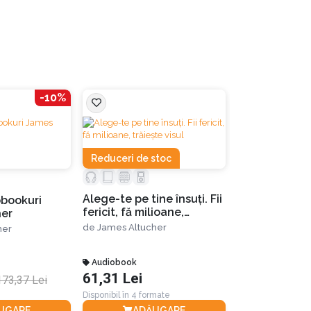
-10%
Reduceri de stoc
Alege-te pe tine însuţi. Fii
bookuri
Alege-te pe ti
fericit, fă milioane,
her
fericit, fă mil
trăieşte visul
de
James Altucher
her
trăieşte visul.
de
James Altuc
Audiobook
eBook
61,31 Lei
28,86 Lei
173,37 Lei
Disponibil în 4 formate
Disponibil în 4 for
UGARE
ADĂUGARE
ADĂ