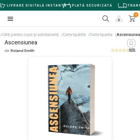
LIVRARE DIGITALĂ INSTANTĂ
PLATĂ SECURIZATĂ
TRANSP
0
Cărți pentru copii și adolescenți
Carte tipărită
Carte tiparita
Ascensiunea
Ascensiunea
0
(0)
de
Roland Smith