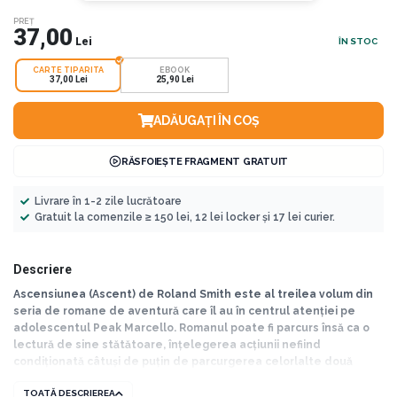
PREȚ
37,00
Lei
ÎN STOC
CARTE TIPARITA
EBOOK
37,00 Lei
25,90 Lei
ADĂUGAȚI ÎN COȘ
RĂSFOIEȘTE FRAGMENT GRATUIT
Livrare în 1-2 zile lucrătoare
Gratuit la comenzile ≥ 150 lei, 12 lei locker și 17 lei curier.
Descriere
Ascensiunea (Ascent) de Roland Smith este al treilea volum din
seria de romane de aventură care îl au în centrul atenției pe
adolescentul Peak Marcello. Romanul poate fi parcurs însă ca o
lectură de sine stătătoare, înțelegerea acțiunii nefiind
condiționată câtuși de puțin de parcurgerea celorlalte două
volume. Adolescentul care a cucerit Everestul și care a înfruntat
TOATĂ DESCRIEREA
riscurile uneia dintre cele mai periculoase țări din lume –