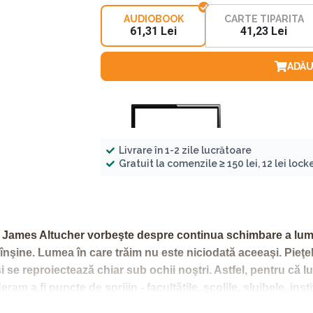
AUDIOBOOK
CARTE TIPARITA
61,31 Lei
41,23 Lei
ADĂU
Livrare în 1-2 zile lucrătoare
Gratuit la comenzile ≥ 150 lei, 12 lei locker
e James Altucher vorbeşte despre continua schimbare a lumii
înşine. Lumea în care trăim nu este niciodată aceeaşi. Pieţel
i se reproiectează chiar sub ochii noştri. Astfel, pentru că l
am a fi puncte de sprijin - facultăţile, şcolile, slujbele, inst