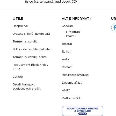
fizice (carte tipărită, audiobook CD).
 evitaţi oamenii care vă descurajează. Mintea trebuie educată, alt
să se teamă, să fie deprimată, să se gândească la viitor, să gând
UTILE
ALTE INFORMATII
UR
Despre noi
Cadouri
încât să fie obosită, pentru a nu vă mai putea controla.
Literatură
Orașele și librăriile din țară
Psalmii
Termeni şi condiţii
Brosuri
oamenilor sunt obsedaţi de regrete din trecut sau de anxietatea faţ
Politica de confidenţialitate
Edituri
Termeni şi condiţii afiliaţi
Autori
N
Regulament Black Friday
Contact
2025
Returnare produse
Cariere
Deveniți afiliat
Detalii transport
audiobookuri şi cărţi
ANPC
ecare zi unul din lucrurile următoare:
Platforma SOL