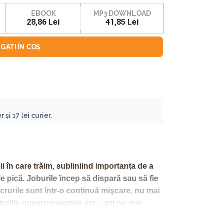
EBOOK
MP3 DOWNLOAD
28,86 Lei
41,85 Lei
GAȚI ÎN COȘ
 și 17 lei curier.
 în care trăim, subliniind importanţa de a
e pică. Joburile încep să dispară sau să fie
ucrurile sunt într-o continuă mişcare, nu mai
ituţiile guvernamentale etc. - azi nu mai