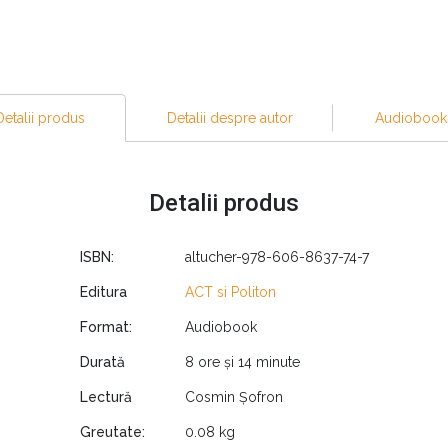
scă în compania voastră, să semneze contracte cu voi sau să vă
tfel, este necesar să vă alegeţi pe voi înșivă. Puterile economic
fără alte ajutoare. Există din ce în ce mai multe oportunităţi ca
Detalii produs
Detalii despre autor
Audiobook
in 2008, noutatea fiind generatoare de prosperitate şi împlinire 
Detalii produs
cces. Audiobookul include zeci de studii de caz, interviuri 
ui. Cartea este un bestseller Wall Street Journal şi se află
ISBN:
altucher-978-606-8637-74-7
Editura
ACT si Politon
Format:
Audiobook
cu iniţiativă şi scriitor care îşi mărturiseşte eşecurile şi greşelil
rat cu fonduri cu capital de risc și fonduri speculative, iar acum
Durată
8 ore și 14 minute
a condus peste douăzeci de companii, reușind să vândă câteva di
Lectură
Cosmin Șofron
Greutate:
0.08 kg