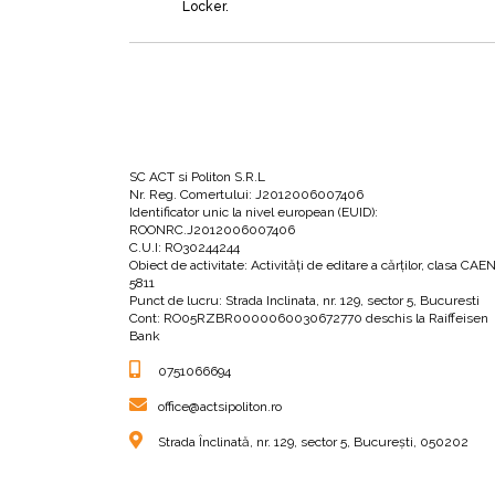
Locker.
oameni pozitivi, care îl inspiră. E important să
pricepe: să devină obsedată, să-şi facă griji, 
Trebuie să vă faceţi mintea să transpire astfel 
SC ACT si Politon S.R.L
În ceea ce priveşte corpul spiritual, majoritatea 
Nr. Reg. Comertului: J2012006007406
Identificator unic la nivel european (EUID):
Trebuie să trăiţi în prezent.
ROONRC.J2012006007406
C.U.I: RO30244244
Obiect de activitate: Activităţi de editare a cărţilor, clasa CAE
5811
Punct de lucru: Strada Inclinata, nr. 129, sector 5, Bucuresti
Cont: RO05RZBR0000060030672770 deschis la Raiffeisen
PRACTICA ZILNICĂ
Bank
0751066694
Practica zilnică simplă înseamnă să faceţi în fi
office@actsipoliton.ro
Dormiţi opt ore
Strada Înclinată, nr. 129, sector 5, București, 050202
Luaţi două mese în loc de trei