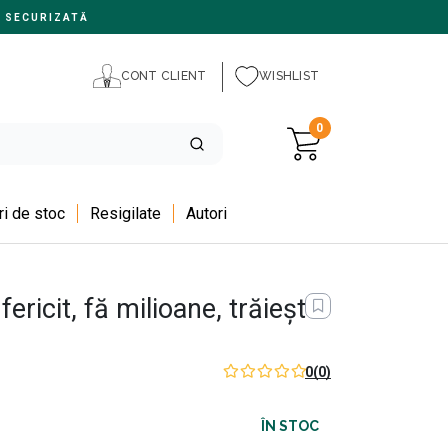
 SECURIZATĂ
CONT CLIENT
WISHLIST
0
i de stoc
Resigilate
Autori
 fericit, fă milioane, trăieşte
0
(0)
ÎN STOC