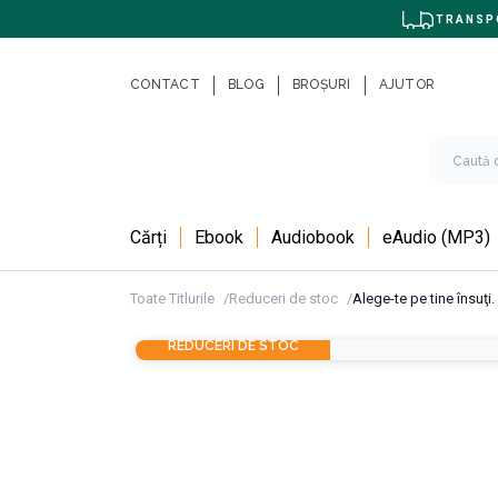
TRANSPO
CONTACT
BLOG
BROȘURI
AJUTOR
Cărți
Ebook
Audiobook
eAudio (MP3)
Toate Titlurile
Reduceri de stoc
Alege-te pe tine însuţi. 
REDUCERI DE STOC