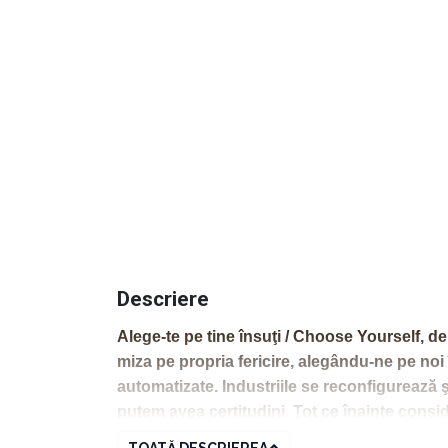
Descriere
Alege-te pe tine însuţi / Choose Yourself, d
miza pe propria fericire, alegându-ne pe noi 
automatizate. Industriile se reconfigurează ş
putem avea certitudini. Tot ce înainte consider
reprezintă pilonii existenţei noastre.
TOATĂ DESCRIEREA