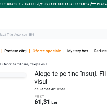
RT GRATUIT ≥ 150 LEI
LIVRARE DIGITALĂ INSTANTĂ
PLATĂ
Pachete cărți
Oferte speciale
Mystery box
Reducer
Fii fericit, fă milioane, trăieşte visul
Alege-te pe tine însuţi. Fii
visul
de
James Altucher
PREȚ
61,31
Lei