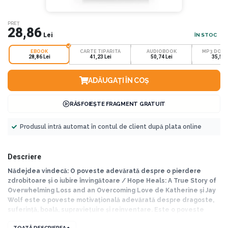
PREȚ
28,86
Lei
ÎN STOC
EBOOK
CARTE TIPARITA
AUDIOBOOK
MP3 DOW
28,86 Lei
41,23 Lei
50,74 Lei
35,52 
ADĂUGAȚI ÎN COȘ
RĂSFOIEȘTE FRAGMENT GRATUIT
Produsul intră automat în contul de client după plata online
Descriere
Nădejdea vindecă: O poveste adevărată despre o pierdere
zdrobitoare și o iubire învingătoare / Hope Heals: A True Story of
Overwhelming Loss and an Overcoming Love de Katherine și Jay
Wolf este o poveste motivațională adevărată despre dragoste,
suferință, boală, supraviețuire și reinventare. Este o poveste
clasică despre un sfârșit transformat într-un nou început.
TOATĂ DESCRIEREA