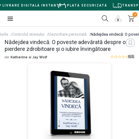
LIVRARE DIGITALĂ INSTANTĂ
PLATĂ SECURIZATĂ
TRANSPOR
0
lurile
Controlul stresului
Dezvoltare personală
Nădejdea vindecă: O povest
Nădejdea vindecă: O poveste adevărată despre o
pierdere zdrobitoare și o iubire învingătoare
0
(0)
de
Katherine si Jay Wolf