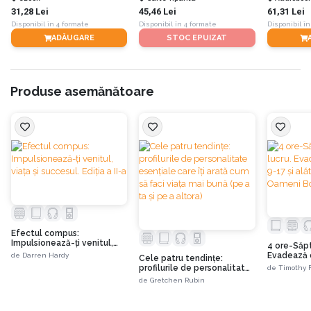
31,28 Lei
45,46 Lei
61,31 Lei
Disponibil în 4 formate
Disponibil în 4 formate
Disponibil în
ADĂUGARE
STOC EPUIZAT
Tsultrim Allione, masterand în științe umaniste, a crescut în New England și
studiază budismul tibetan din 1967. A fost una dintre primele americance
primite în rândul călugărițelor budiste. Ceremonia a avut loc în 1970 și a fost
făcută de al șaisprezecelea Karmapa, Rangjung Ringpe Dorje, care a
Produse asemănătoare
recunoscut-o într-o mulțime, pe când avea 22 de ani. După ce a făcut-o
călugăriță, în Bodhgaya, India, a prezis că va face bine multor ființe.
Efectul compus:
Impulsionează-ți venitul,
4 ore-Săp
viața și succesul. Ediția a II-a
Evadează d
de
Darren Hardy
Cele patru tendințe:
şi alătură
profilurile de personalitate
de
Timothy F
Bogaţi. Ediț
esențiale care îți arată cum
de
Gretchen Rubin
să faci viața mai bună (pe a
ta și pe a altora)