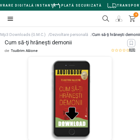
VRARE DIGITALĂ INSTANTĂ
PLATĂ SECURIZATĂ
TRANSPORT 
0
Mp3 Downloads (G.M.C.)
Dezvoltare personală
Cum să-ţi hrăneşti demonii
Cum să-ţi hrăneşti demonii
0
(0)
de
Tsultrim Allione