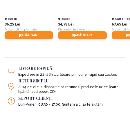
eBook
eBook
Carte Tipa
36,25 Lei
34,78 Lei
67,65 Lei
Disponibil în 4 formate
Disponibil în 4 formate
Disponibil în
ADĂUGARE
ADĂUGARE
LIVRARE RAPIDĂ
Expediere în 24-48h lucrătoare prin curier rapid sau Locker.
RETUR SIMPLU
Ai 14 de zile la dispoziție să returnezi produsele fizice (carte
tipărită, audiobook CD).
SUPORT CLIENȚI
Luni-Vineri: 08:30 - 17:00. Suntem aici să te ajutăm.