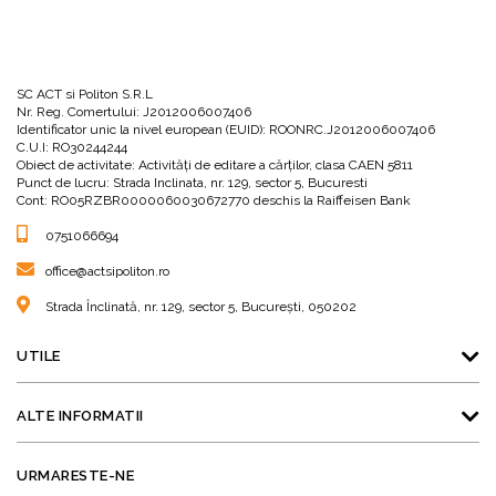
SC ACT si Politon S.R.L
Nr. Reg. Comertului: J2012006007406
Identificator unic la nivel european (EUID): ROONRC.J2012006007406
C.U.I: RO30244244
Obiect de activitate: Activităţi de editare a cărţilor, clasa CAEN 5811
Punct de lucru: Strada Inclinata, nr. 129, sector 5, Bucuresti
Cont: RO05RZBR0000060030672770 deschis la Raiffeisen Bank
0751066694
office@actsipoliton.ro
Strada Înclinată, nr. 129, sector 5, București, 050202
UTILE
ALTE INFORMATII
URMARESTE-NE