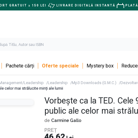
RT GRATUIT ≥ 150 LEI
LIVRARE DIGITALĂ INSTANTĂ
PLATĂ
Pachete cărți
Oferte speciale
Mystery box
Reducer
Management/Leadership
Leadership
Mp3 Downloads (G.M.C.)
Dezvoltar
le celor mai strălucite minți ale lumii
Vorbește ca la TED. Cele 9
public ale celor mai strălu
de
Carmine Gallo
PREȚ
46,62
Lei