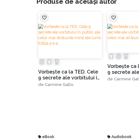
Produse de același autor
inspiri, Gallo a ajuns la concluzia că toți vor
Aflăm totodată o scurtă istorie a conferințelor
Exemplele relevante de discursuri care au cap
convingătoare.
Vorbește ca 
„Vorbește ca la TED explorează știința co
Vorbește ca la TED. Cele
9 secrete ale
9 secrete ale vorbitului în
public ale ce
și femei – oameni de știință, scriitori, ed
de
Carmine Gal
public ale celor mai
strălucite min
de
Carmine Gallo
cele peste 1.500 de prezentări care sunt 
strălucite minți ale lumii.
Ediția a II-a
Iată mai jos care sunt „ingredientele” de bază
Orice discurs trebuie să fie: emoțional, nou, 
eBook
Audiobook