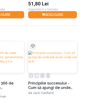
51,80 Lei
103,59 Lei
 obligatorie pe care trebuie să o conțină
rmate
Disponibil în 4 formate
UGARE
ADĂUGARE
STOC E
: 366 de
Principiile succesului -
e
Cum să ajungi de unde
i, crede Gallo, pasiunea este contagioasă: nu
eşti acolo unde vrei să fii
,
de
Jack Canfield
și arta de a
lman
I-a