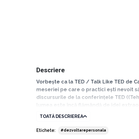
Descriere
Vorbește ca la TED / Talk Like TED de Ca
meseriei pe care o practici ești nevoit să
discursurile de la conferințele TED ((Te
lumea este încă flămândă de idei extraordi
se vor cere idei magnifice, prezentate u
TOATĂ DESCRIEREA
Etichete:
#dezvoltarepersonala
Carmine Gallo, autorul cărții Vorbește ca la T