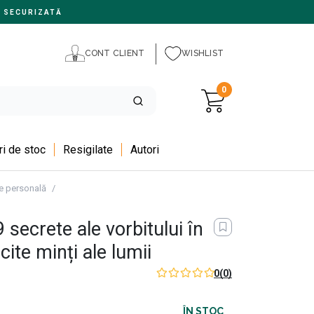
 SECURIZATĂ
CONT CLIENT
WISHLIST
0
i de stoc
Resigilate
Autori
e personală
 secrete ale vorbitului în
cite minți ale lumii
0
(0)
ÎN STOC