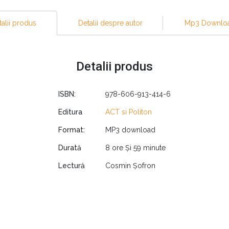
 mai admirate branduri din lume. Fost reporter principal de ști
irectori executivi de la Intel, Cisco, Chevron, Hewlett-Packard
alii produs
Detalii despre autor
Mp3 Downlo
silierul meu în comunicare”) de pe Forbes.com.
re la TED, atunci această carte este Biblia ta. Dacă nu ai
Detalii produs
această carte este, totuși, printre cele mai valoroase pe 
ale mai convingător decât ți-ai imaginat vreodată.”
ISBN:
978-606-913-414-6
Editura
ACT si Politon
ecolului 21, dar că o idee bună trebuie să fie comunicată cu 
Format:
MP3 download
i un vorbitor în public mai bun. Și nu trebuie neapărat să te 
. Potrivit lui Gallo, nu poți fi un bun antreprenor fără a stăpâni 
Durată
8 ore Și 59 minute
.
Lectură
Cosmin Șofron
Gallo a studiat și analizat mai bine de 500 de prezentări TED 
ihologi și specialiști în comunicare, încercând să descifreze c
e, precum faptul că, pentru a susține un discurs captivant trebui