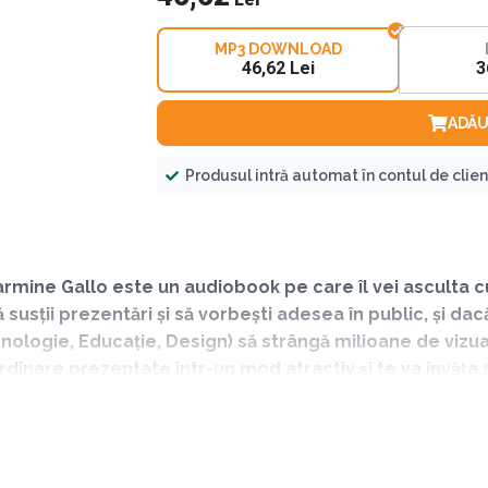
MP3 DOWNLOAD
46,62 Lei
3
ADĂU
Produsul intră automat în contul de clie
rmine Gallo este un audiobook pe care îl vei asculta cu
 susții prezentări și să vorbești adesea în public, și da
hnologie, Educație, Design) să strângă milioane de vizua
nare prezentate într-un mod atractiv și te va învăța să f
luitor…
ED dar și al bestsellerului The Presentation Secrets of Steve J