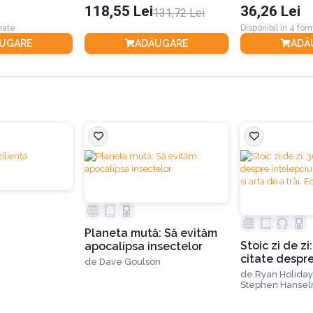
118,55 Lei
36,26 Lei
131,72 Lei
trei părți, fiecare dintre ele vorbind despre cate o componentă
rmate
Disponibil în 4 fo
UGARE
ADĂUGARE
ADĂ
 pe care nu îl vei uita niciodată.
r de la conferințele TED sunt:
ine
Planeta mută: Să evităm
Stoic zi de zi
apocalipsa insectelor
citate despr
de
Dave Goulson
 de succes fără a avea o pasiune pentru subiectul abordat, căc
înțelepciune,
de
Ryan Holiday
perseverență 
țit tu însuți.
Stephen Hanse
trăi. Ediția a I