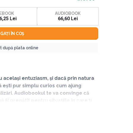
EBOOK
AUDIOBOOK
6,25 Lei
66,60 Lei
GAȚI ÎN COȘ
nt după plata online
 același entuziasm, și dacă prin natura
că ești pur simplu curios cum ajung
lizări. Audiobookul te va convinge că
ii pregătit pentru situațiile în care ți
obs (Secretele prezentării în opinia lui Steve