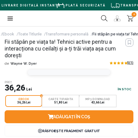
LIVRARE DIGITALĂ INSTANTĂ
PLATĂ SECURIZATĂ
TRANSPOR
0
Ebook
Toate Titlurile
Transformare personală
Fii stăpân pe viața ta! Tehn
Fii stăpân pe viața ta! Tehnici active pentru a
interacționa cu ceilalți și a-ți trăi viața așa cum
dorești
5
(1)
de
Wayne W. Dyer
PREȚ
36,26
Lei
ÎN STOC
EBOOK
CARTE TIPARITA
MP3 DOWNLOAD
36,26 Lei
51,80 Lei
43,66 Lei
ADĂUGAȚI ÎN COȘ
RĂSFOIEȘTE FRAGMENT GRATUIT