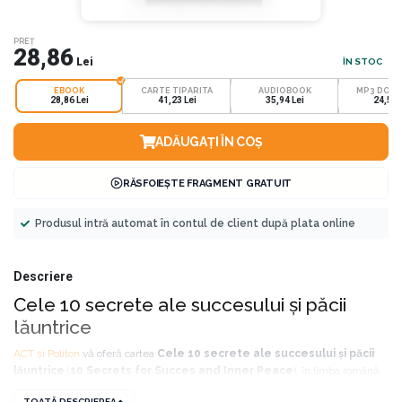
PREȚ
28,86
Lei
ÎN STOC
EBOOK
CARTE TIPARITA
AUDIOBOOK
MP3 DOW
28,86 Lei
41,23 Lei
35,94 Lei
24,53 
ADĂUGAȚI ÎN COȘ
RĂSFOIEȘTE FRAGMENT GRATUIT
Produsul intră automat în contul de client după plata online
Descriere
Cele 10 secrete ale succesului și păcii
lăuntrice
ACT și Politon
vă oferă cartea
Cele 10 secrete ale succesului și păcii
lăuntrice
(
10 Secrets for Succes and Inner Peace
), în limba română,
sub formă de ebook, scrisă de „părintele motivației”, dr.
Wayne W. Dyer
.
TOATĂ DESCRIEREA