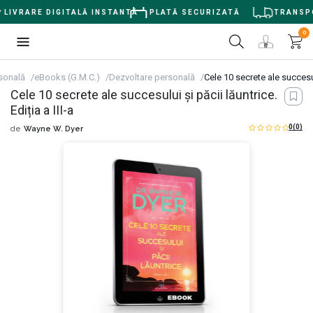
LIVRARE DIGITALĂ INSTANTĂ
PLATĂ SECURIZATĂ
TRANSPOR
0
sonală
eBooks (G.M.C.)
Dezvoltare personală
Cele 10 secrete ale succesulu
Cele 10 secrete ale succesului şi păcii lăuntrice.
Ediția a III-a
0
(0)
de
Wayne W. Dyer