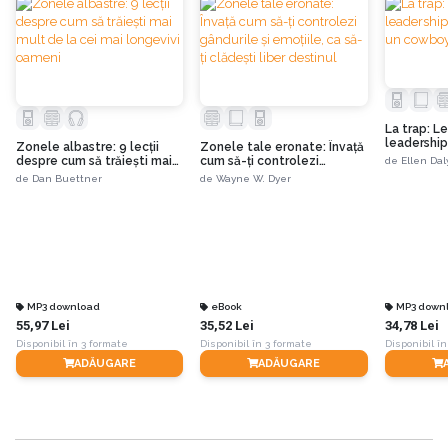
La trap: Le
leadership
Zonele albastre: 9 lecții
Zonele tale eronate: Învață
un cowboy
despre cum să trăiești mai
cum să-ți controlezi
de
Ellen Daly
mult de la cei mai longevivi
gândurile și emoțiile, ca să-
de
Dan Buettner
de
Wayne W. Dyer
oameni
ți clădești liber destinul
MP3 download
eBook
MP3 down
55,97 Lei
35,52 Lei
34,78 Lei
Disponibil în 3 formate
Disponibil în 3 formate
Disponibil în
ADĂUGARE
ADĂUGARE