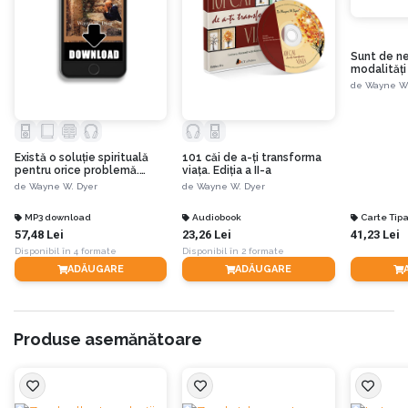
Sunt de ne
modalități
viață - edit
de
Wayne W.
Există o soluție spirituală
101 căi de a-ţi transforma
pentru orice problemă.
viaţa. Ediția a II-a
Reînvață să trăiești!
de
Wayne W. Dyer
de
Wayne W. Dyer
MP3 download
Audiobook
Carte Tipa
57,48 Lei
23,26 Lei
41,23 Lei
Disponibil în 4 formate
Disponibil în 2 formate
ADĂUGARE
ADĂUGARE
Produse asemănătoare