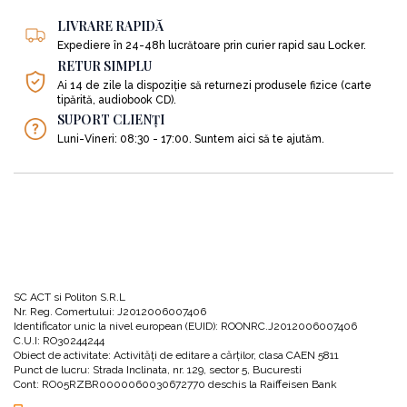
LIVRARE RAPIDĂ
Expediere în 24-48h lucrătoare prin curier rapid sau Locker.
RETUR SIMPLU
Ai 14 de zile la dispoziție să returnezi produsele fizice (carte
tipărită, audiobook CD).
SUPORT CLIENȚI
Luni-Vineri: 08:30 - 17:00. Suntem aici să te ajutăm.
SC ACT si Politon S.R.L
Nr. Reg. Comertului: J2012006007406
Identificator unic la nivel european (EUID): ROONRC.J2012006007406
C.U.I: RO30244244
Obiect de activitate: Activităţi de editare a cărţilor, clasa CAEN 5811
Punct de lucru: Strada Inclinata, nr. 129, sector 5, Bucuresti
Cont: RO05RZBR0000060030672770 deschis la Raiffeisen Bank