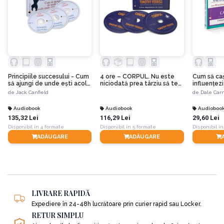
Principiile succesului - Cum
4 ore – CORPUL. Nu este
Cum să caşt
să ajungi de unde eşti acolo
niciodată prea târziu să te
influenţez
unde vrei să fii
reinventezi!
compendi
de
Jack Canfield
de
Dale Car
Audiobook
Audiobook
Audioboo
135,32 Lei
116,29 Lei
29,60 Lei
Disponibil în 4 formate
Disponibil în 5 formate
Disponibil în
ADĂUGARE
ADĂUGARE
LIVRARE RAPIDĂ
Expediere în 24-48h lucrătoare prin curier rapid sau Locker.
RETUR SIMPLU