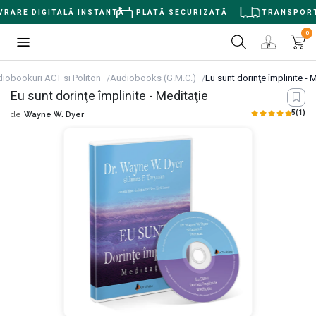
RARE DIGITALĂ INSTANTĂ
PLATĂ SECURIZATĂ
TRANSPORT G
0
iobookuri ACT si Politon
Audiobooks (G.M.C.)
Eu sunt dorinţe împlinite - 
Eu sunt dorinţe împlinite - Meditaţie
5
(1)
de
Wayne W. Dyer