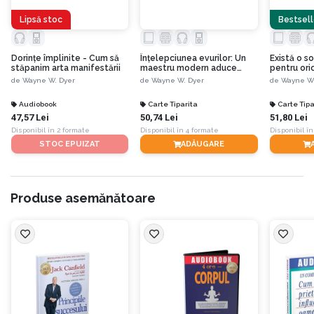
Lipsă stoc
Bestsell
Dorinţe împlinite - Cum să
Înțelepciunea evurilor: Un
Există o so
stăpanim arta manifestării
maestru modern aduce
pentru ori
adevărurile eterne în viața
Reînvață să
de
Wayne W. Dyer
de
Wayne W. Dyer
de
Wayne W.
de zi cu zi
Audiobook
Carte Tiparita
Carte Tipa
47,57 Lei
50,74 Lei
51,80 Lei
Disponibil în 2 formate
Disponibil în 4 formate
Disponibil în
STOC EPUIZAT
ADĂUGARE
Produse asemănătoare