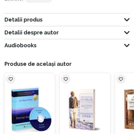
asociate cu numele lui Dumnezeu, așa cum se regăsește în Vechiul
Testament, tradus din ebraică drept „Eu sunt cel ce sunt”, de unde și titlul
proiectului. Rezultatul cercetărilor a dus la un program de meditație
complex, în care se folosește un sistem numit „gematria” (derivat din antica
Detalii produs
tradiție a Kabalei de a desemna numere cuvintelor) pentru a găsi sunetele
care corespund cuvintelor „Eu sunt cel ce sunt”. Acestea sunt cuvintele pe
Detalii despre autor
care Dumnezeu i le-a spus lui Moise, atunci când acesta L-a întrebat
numele Său.
Audiobooks
Citiți mai multe informații despre actorul Nae Alexandru
Produse de același autor