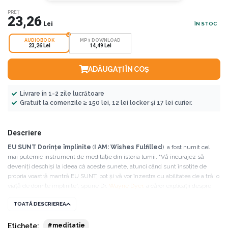
PREȚ
23,26
Lei
ÎN STOC
AUDIOBOOK
MP3 DOWNLOAD
23,26 Lei
14,49 Lei
ADĂUGAȚI ÎN COȘ
Livrare în 1-2 zile lucrătoare
Gratuit la comenzile ≥ 150 lei, 12 lei locker și 17 lei curier.
Descriere
EU SUNT Dorinţe împlinite
(
I AM: Wishes Fulfilled
) a fost numit cel
mai puternic instrument de meditație
din istoria lumii. "Vă încurajez să
deveniți deschiși la ideea că aceste sunete, atunci când sunt însoțite de
propria voastră mantră EU SUNT, pot și vă vor înzestra cu abilitatea de a trăi o
viață de dorințe împlinite”, spune Dr.
Wayne Dyer
, a căror explicații despre
aceste sunete sacre le veți găsi la începutul audiobookului.
TOATĂ DESCRIEREA
Sunetele pe care le veți asculta pe acest CD de meditație sunt rezultatul
unei documentări intense în vederea reproducerii sunetelor și frecvențelor
Etichete:
#meditatie