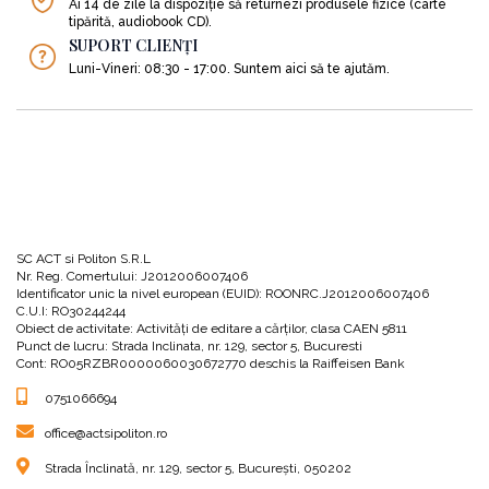
Ai 14 de zile la dispoziție să returnezi produsele fizice (carte
tipărită, audiobook CD).
SUPORT CLIENȚI
Luni-Vineri: 08:30 - 17:00. Suntem aici să te ajutăm.
SC ACT si Politon S.R.L
Nr. Reg. Comertului: J2012006007406
Identificator unic la nivel european (EUID): ROONRC.J2012006007406
C.U.I: RO30244244
Obiect de activitate: Activităţi de editare a cărţilor, clasa CAEN 5811
Punct de lucru: Strada Inclinata, nr. 129, sector 5, Bucuresti
Cont: RO05RZBR0000060030672770 deschis la Raiffeisen Bank
0751066694
office@actsipoliton.ro
Strada Înclinată, nr. 129, sector 5, București, 050202