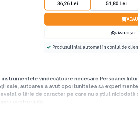
36,26 Lei
51,80 Lei
ADĂU
RĂSFOIEȘTE
Produsul intră automat în contul de clie
ri instrumentele vindecătoare necesare Persoanei Intui
ții sale, autoarea a avut oportunitatea să experiment
velat o tărie de caracter pe care nu a știut niciodată 
iunea pentru viață.
ul dumneavoastră ca Persoană Intuitiv-Senzitivă: o extraordinară 
are v-au scăpat până acum. Vă va ajuta să vă vindecați și vă v