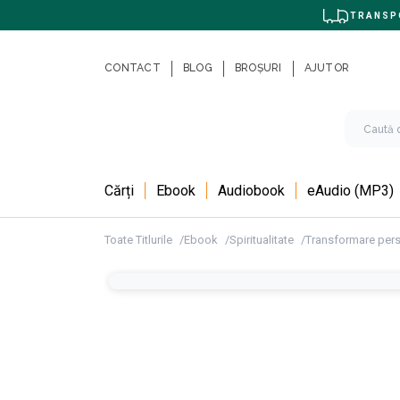
TRANSPO
CONTACT
BLOG
BROȘURI
AJUTOR
Cărți
Ebook
Audiobook
eAudio (MP3)
Toate Titlurile
Ebook
Spiritualitate
Transformare per