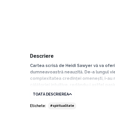
Descriere
Cartea scrisă de Heidi Sawyer vă va ofe
dumneavoastră neauzită. De-a lungul vie
complexitatea credinței omenești, i-au re
călătoriei intuitive, redându-i astfel pas
TOATĂ DESCRIEREA
Paginile cărții Hiperintuitivii reprezintă ghid
Etichete:
#spiritualitate
profunzimea pe care o căutați, răspunsurile c
asemeni dumneavoastră.