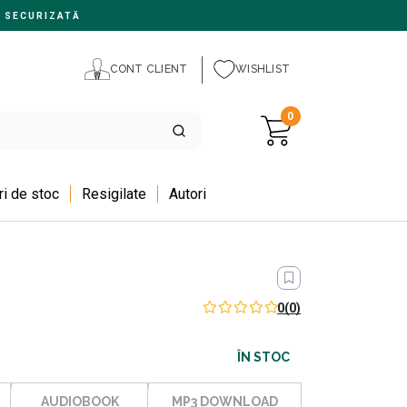
 SECURIZATĂ
CONT CLIENT
WISHLIST
0
i de stoc
Resigilate
Autori
0
(0)
ÎN STOC
AUDIOBOOK
MP3 DOWNLOAD