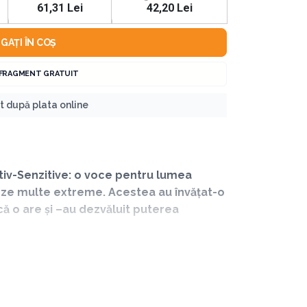
61,31 Lei
42,20 Lei
GAȚI ÎN COȘ
 FRAGMENT GRATUIT
nt după plata online
tiv-Senzitive: o voce pentru lumea
eze multe extreme. Acestea au învățat-o
că o are și –au dezvăluit puterea
introspecție a sufletului. Vă va oferi
a oferi calea pentru a vă apropia de cei