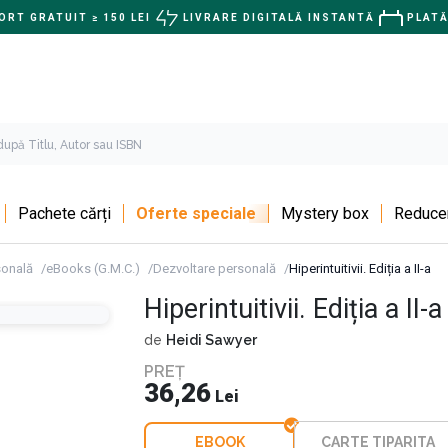
RT GRATUIT ≥ 150 LEI
LIVRARE DIGITALĂ INSTANTĂ
PLATĂ
Pachete cărți
Oferte speciale
Mystery box
Reducer
sonală
eBooks (G.M.C.)
Dezvoltare personală
Hiperintuitivii. Ediția a II-a
Hiperintuitivii. Ediția a II-a
de
Heidi Sawyer
PREȚ
36,26
Lei
EBOOK
CARTE TIPARITA