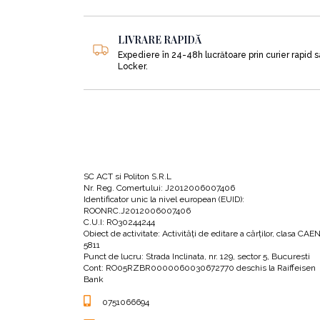
asta? Este un fel de abilitate magică? Chiar e
LIVRARE RAPIDĂ
Mulți teoretizează că instinctele intuitive 
Expediere în 24-48h lucrătoare prin curier rapid 
Locker.
Această convingere îi supără și-i derutează pe
marginalizată și declarată inacceptabilă.
Ei se întreabă dacă instinctele lor perceptive
mintală.
SC ACT si Politon S.R.L
Nr. Reg. Comertului: J2012006007406
Intuitiv-Senzitivii cred că toți ceilalți au drept
Identificator unic la nivel european (EUID):
ROONRC.J2012006007406
înainte să se întâmple, sunt foarte receptivi a
C.U.I: RO30244244
politicoase despre vreme – ei vor să ajungă la
Obiect de activitate: Activităţi de editare a cărţilor, clasa CAE
5811
Punct de lucru: Strada Inclinata, nr. 129, sector 5, Bucuresti
Cont: RO05RZBR0000060030672770 deschis la Raiffeisen
Bank
Acest lucru este extrem de dificil, pentru că 
arătăm niciodată ce simțim cu adevărat. Astfel,
0751066694
paralizantă de confruntare. Iar asta, de obicei