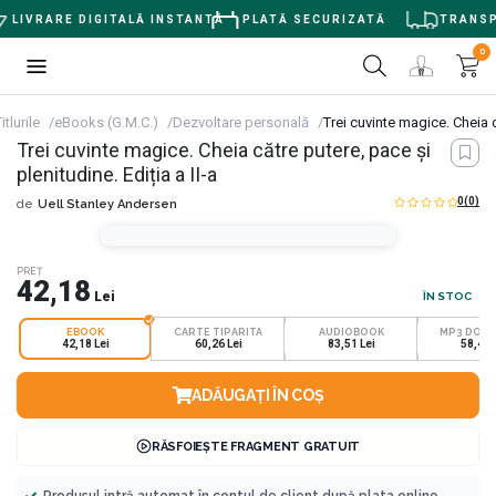
LIVRARE DIGITALĂ INSTANTĂ
PLATĂ SECURIZATĂ
TRANSPO
0
itlurile
eBooks (G.M.C.)
Dezvoltare personală
Trei cuvinte magice. Cheia c
Trei cuvinte magice. Cheia către putere, pace și
plenitudine. Ediția a II-a
0
(0)
de
Uell Stanley Andersen
PREȚ
42,18
Lei
ÎN STOC
EBOOK
CARTE TIPARITA
AUDIOBOOK
MP3 DOW
42,18 Lei
60,26 Lei
83,51 Lei
58,45 
ADĂUGAȚI ÎN COȘ
RĂSFOIEȘTE FRAGMENT GRATUIT