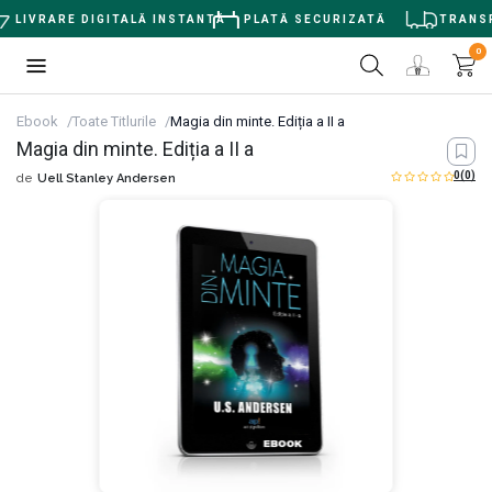
LIVRARE DIGITALĂ INSTANTĂ
PLATĂ SECURIZATĂ
TRANSPO
0
Ebook
Toate Titlurile
Magia din minte. Ediția a II a
Magia din minte. Ediția a II a
0
(0)
de
Uell Stanley Andersen