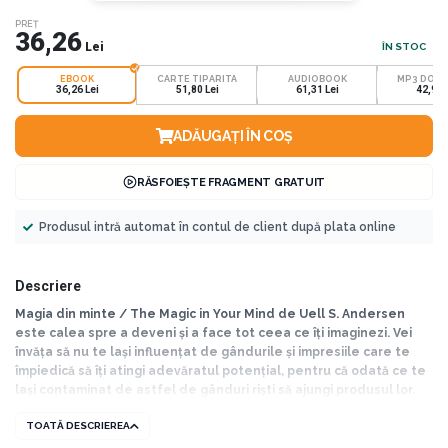
PREȚ
36,26
Lei
ÎN STOC
EBOOK
CARTE TIPARITA
AUDIOBOOK
MP3 DOW
36,26 Lei
51,80 Lei
61,31 Lei
42,92 
ADĂUGAȚI ÎN COȘ
RĂSFOIEȘTE FRAGMENT GRATUIT
Produsul intră automat în contul de client după plata online
Descriere
Magia din minte / The Magic in Your Mind de Uell S. Andersen
este calea spre a deveni și a face tot ceea ce îți imaginezi. Vei
învăța să nu te lași influențat de gândurile și impresiile care te
împiedică să îți atingi adevăratul potențial, pentru că odată ce te
lași contaminat de astfel de gânduri riști să ajungi produsul lor.
Vei înțelege că propria conștiință este cauza tuturor lucrurilor și
TOATĂ DESCRIEREA
că poți schimba starea lumii exterioare schimbând-o mai întâi pe
cea a lumii tale interioare, pentru că lumea îți reflectă