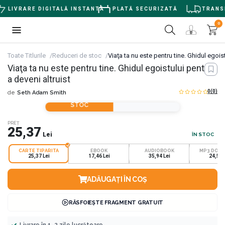
LIVRARE DIGITALĂ INSTANTĂ
PLATĂ SECURIZATĂ
TRANSPO
0
Toate Titlurile
Reduceri de stoc
Viaţa ta nu este pentru tine. Ghidul egoist
Viaţa ta nu este pentru tine. Ghidul egoistului pentru
a deveni altruist
0
(0)
de
Seth Adam Smith
REDUCERI DE
STOC
PREȚ
25,37
Lei
ÎN STOC
CARTE TIPARITA
EBOOK
AUDIOBOOK
MP3 DOW
25,37 Lei
17,46 Lei
35,94 Lei
24,53 
ADĂUGAȚI ÎN COȘ
RĂSFOIEȘTE FRAGMENT GRATUIT